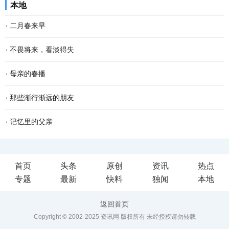
本地
寂中婉转、在空灵中婉约，阿妈转动经轮，那...
味饭有腊肉煲仔饭、蒜香腊肠、风味腊鱼和雪腊菜，这些都是母亲对
·
二月春来早
儿女的呵护和疼爱。 小雪时节，天气变得干燥，...
二月的大地，已过立春节气，这就是春天了。 只是春风料峭，倒春寒
·
不畏将来，看淡得失
还在做最后的挣扎，企图在人间制造出最后的一点风浪，但是大地的
到了一定年龄，回望过去，有很多美好的回忆，仿佛还鲜活如昨，历
·
母亲的春播
深处已被喊醒，春天的温暖势不可挡，无论是天...
历在目。然而故事却再也无法重演了。 物是人非事事休，唯有剩
春云卷卷，阳光熙和，大好春光正适春播。记忆中的母亲春天把番薯
·
那些渐行渐远的朋友
下“人面不知何处去，桃花依旧笑春风”的无奈感伤...
苗种下去，秋风一吹，榔头大的番薯就从地里刨出来，我家的篱笆小
我的同事何燕和李晨，多年来一直性情相投，不仅是好同事，更是好
·
记忆里的父亲
院里，就有了一个个番薯堆成的小山头。 春天万...
朋友，甚至为了来往更方便一些，两人买房子时都选择了同一个小
今年是中国人民志愿军抗美援朝出国作战70周年，在这一特殊的时
首页
头条
原创
资讯
热点
区，被我们称为一对“形影不离的姐妹花”。 可是...
候，一位14岁入伍，革命一生，获得过20多枚军功章的老兵的名字频
专题
最新
快料
独闻
本地
频从心底浮起，他就是“王帮民”---我的父亲。 当年...
返回首页
Copyright © 2002-2025 资讯网 版权所有 未经授权请勿转载