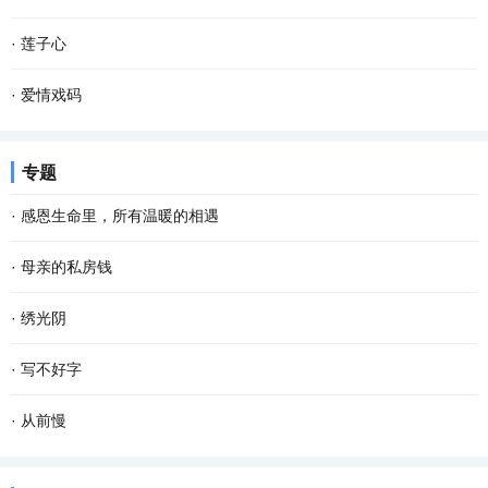
我们姐弟坐在宽板条凳上，烤火，添柴，叽叽喳...
过……五十多年前，我们也是这样坐在火车上，看一一滑过的家乡景
儿时的春节充满了乐趣，乡村里洋溢着浓郁的年味，这是我们美好的
·
莲子心
物。 当年，我们是一群特殊的“小兵”，大多数十...
记忆。过年的时候，除了穿上新衣服、吃着美味的菜肴和零食之外，
一向不喜母亲的性格。 许是受了古代诗文的影响罢，我所 欣赏 的女
·
爱情戏码
最让我难忘的却是春联。 千门万户��日，总把...
子多是温柔文雅、诗意浪漫、细腻安静，如晨熹微光一样浅浅明媚，
小时候生病吃药，每一回都要被大人哄半天，实在不行，就给块糖，
专题
如午茶的和风一样淡然空灵，如长青的落松一样...
或是答应个条件，比如买个玩具啥的。后来上学，老师奖励学生的方
·
感恩生命里，所有温暖的相遇
式，起初是小红花，后来是笔记本。再后来我写...
有人说，“世间的一切都是遇见，就像冷遇见了暖，有了雨；春遇见了
·
母亲的私房钱
冬，有了岁月；天遇见了地，有了永恒；人遇见人，就有了故事。”
我大学毕业后在城里工作，父母在农村 生活 。他们精心莳弄几亩薄
·
绣光阴
人生 在世，没有平白无故的遇见，我们要感...
田，辛勤劳作，过得倒也满足、 快乐 。我个把月回家一趟看望二老。
“书非借不能读也。”秉持这样的态度，混迹于图书馆多年。借来还
·
写不好字
每次回家，除了给母亲买些营养品，给父亲买些...
去，无形的力在后面催着赶着，慌慌的，书读起来也就不免潦潦草
上世纪八十年代末高中毕业的我，认的字，会写的字不算特别少，但
·
从前慢
草，走马观花，错过了很多精彩。回顾读过的书，...
写字对于我来说，是件非常丢脸非常尴尬的事。每次只要在人面前提
木心有一首诗，就叫做《从前慢》： “记得早先年少时，大家诚诚恳