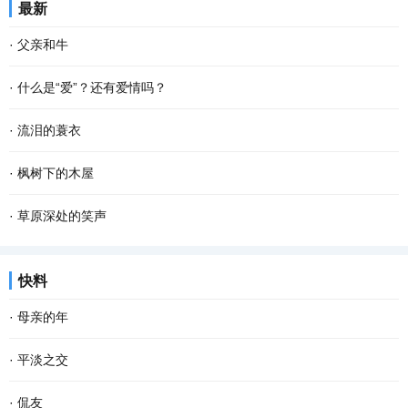
最新
笔写字，我就会心发慌手发抖，感觉一笔在手，...
恳，说一句是一句"清早上火车站，长街黑暗无行人，卖豆浆的小店冒
·
父亲和牛
着热气。从前的日色变得慢，车、马、邮件都...
年届八旬的父亲体弱多病，二十多年前就已经从耕田犁土的“老把
·
什么是“爱”？还有爱情吗？
式”岗位退居“二线”。他这辈子都在地里打转，与列为“农家三宝”之首
爱：是指人类主动给予的或自觉期待的满足感和 幸福 感。爱是人的精
·
流泪的蓑衣
的耕牛结下不解之缘。 牛、犁、耙是耕耘田...
神所投射的正能量。是指人主动或自觉地以自己或某种方式，珍重、
父亲走了，陪伴他一生的蓑衣一直挂在老屋的墙上。 去年九月，父亲
·
枫树下的木屋
呵护或满足他人无法独立实现的某种人性需求...
因病医治无效撒手人寰，永远离开了这个世界。蓑衣挂在墙上，落满
昨夜又下雪了，枫树下的木楼屋顶早已裹满了一层厚厚的雪。 山村的
·
草原深处的笑声
了灰尘。它，一定感觉到特别孤独，于是，每逢...
清晨十分宁静，在三两声清脆的咯吱声里，我使劲地推开木门，调皮
很久没去祝桑乡了。周末，我和几个轮休的同事一起去祝桑乡回访帮
快料
地站上门槛，抬头向四周望去，只见深深浅浅的...
扶过的贫困户，其实称其为贫困户已不合适，因为他们都在去年集体
·
母亲的年
脱贫了。我们像以往帮扶时那样，说去走亲戚，...
老舍曾说，人，即使活到八九十岁，有母亲便可以多少还有点孩子
·
平淡之交
气，有母亲的人，心里是安定的。 一转眼，母亲离开我们已经整整七
与朋友交往起来，很多滋味在心头。 有的长相厮守，吃喝玩乐，但一
·
侃友