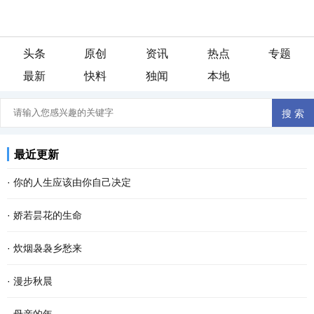
头条
原创
资讯
热点
专题
最新
快料
独闻
本地
最近更新
·
你的人生应该由你自己决定
看过一段话：“这个世界，没有任何一条规定，要你必须温柔开朗，要
·
娇若昙花的生命
你必须善解人意。你就做你自己，奇怪一点也不要紧，做得不是很好
今早开门，我家的那只土黄色的小狗静静地平躺在马路的中间，它死
·
炊烟袅袅乡愁来
也不要紧。因为做自己这件事，不会有人比你...
了。这个幼小的 快乐 的生命就这样消亡了，我的心忽然被揪住的感
在城里 生活 久了，我会觉得累，便到城郊漫步散心。忽然，看见农家
·
漫步秋晨
觉。 对于这个小生命的到来，很是偶然。约两个...
屋顶炊烟袅袅，久违之余，乡愁也就陡然升腾，渐渐浓烈起来。 “炊
清早，薄雾浓云，东方的天空仍有一抹儿亮色，远远的路灯像点点闪