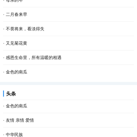
·
母亲的年
烟是有灵性的，不信，你看嘛！”记得这是母...
烁的疏星，马路像是一条霓虹般的隧道，朦胧而幽深，微风吹来，空
老舍曾说，人，即使活到八九十岁，有母亲便可以多少还有点孩子
·
二月春来早
气还是那般清凉甜爽。此时已经有紧张晨扫的人...
气，有母亲的人，心里是安定的。 一转眼，母亲离开我们已经整整七
二月的大地，已过立春节气，这就是春天了。 只是春风料峭，倒春寒
·
不畏将来，看淡得失
年了，再过一个多月就是2022年的春节了，我更加...
还在做最后的挣扎，企图在人间制造出最后的一点风浪，但是大地的
到了一定年龄，回望过去，有很多美好的回忆，仿佛还鲜活如昨，历
·
又见菊花黄
深处已被喊醒，春天的温暖势不可挡，无论是天...
历在目。然而故事却再也无法重演了。 物是人非事事休，唯有剩
记不清从什么时候开始，迷上了冠小体瘦的野菊花，颇有山野归来不
·
感恩生命里，所有温暖的相遇
下“人面不知何处去，桃花依旧笑春风”的无奈感伤...
看菊的意味。曾想种一片野菊，可是找不到那么一块地。而且我知
有人说，“世间的一切都是遇见，就像冷遇见了暖，有了雨；春遇见了
·
金色的南瓜
道，就算是圈养在眼前，最后的结果是花开得并不...
冬，有了岁月；天遇见了地，有了永恒；人遇见人，就有了故事。”
乡村的农事当中，最省劲儿的当数种南瓜。 暮春或者夏初，找一个晴
头条
人生 在世，没有平白无故的遇见，我们要感...
朗的天气，从瓦罐里翻出储藏一冬的南瓜种子，晒一晒，浸点水，随
·
金色的南瓜
手种进松软的泥土里。南瓜野性、皮实，对土壤...
乡村的农事当中，最省劲儿的当数种南瓜。 暮春或者夏初，找一个晴
·
友情 亲情 爱情
朗的天气，从瓦罐里翻出储藏一冬的南瓜种子，晒一晒，浸点水，随
“疾风怒雨，禽鸟戚戚；霁日光风，草木欣欣。可见天地不可一日无和
·
中华民族