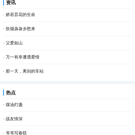
资讯
革开放，很难想象她老人家吃了多少苦才能将子...
春四月。“嘀铃铃，嘀铃铃，”手机闹铃打扰了我黎明的梦，拉开窗
·
娇若昙花的生命
帘，东边的天际刚亮起来，能隐隐约约看到远处...
今早开门，我家的那只土黄色的小狗静静地平躺在马路的中间，它死
·
炊烟袅袅乡愁来
了。这个幼小的 快乐 的生命就这样消亡了，我的心忽然被揪住的感
在城里 生活 久了，我会觉得累，便到城郊漫步散心。忽然，看见农家
·
父爱如山
觉。 对于这个小生命的到来，很是偶然。约两个...
屋顶炊烟袅袅，久违之余，乡愁也就陡然升腾，渐渐浓烈起来。 “炊
“那是我小时侯，常坐在父亲肩头，父亲是那登天的梯，父亲是那拉车
·
万一有幸遭遇爱情
烟是有灵性的，不信，你看嘛！”记得这是母...
的牛……”每当《父亲》这首歌在耳畔响起时，我的眼前就会浮现出父
李银河和王小波是一对情侣。在我看来，他们是世纪佳侣。虽说他们
·
那一天，离别的车站
亲慈祥的面孔和劳作不辍的背影。父亲的一...
的 爱情 只有他们自己知道，但我还是愿意为李银河和王小波的爱情
“绿皮火车，呼啸穿过， 穿过山林，穿过村落， 车上坐着孤独的我，
热点
抒情 。我早就过了抒情的年龄，也严重怀疑世间...
去寻找曾经的青春之歌。 绿皮火车，开进隧道， 隧道黑暗，没有尽
·
煤油灯盏
头， 蓦然一切，回到从前， 遥远的往事，让我...
一粒谷，溅满屋。 每当想起这句儿时常挂在嘴边的谜语，脑海里就会
·
战友情深
不由地浮现这样的场景：柴火在土灶里呼呼燃烧，火舌自锅底窜出，
动车开动，我们一行向西，奔南京，会战友。我凝望窗外，楼宇滑
·
爷爷写春联