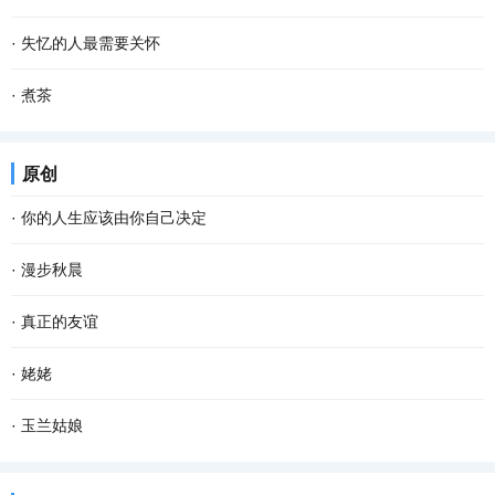
手种进松软的泥土里。南瓜野性、皮实，对土壤...
气，人心不可一日无喜神。”纵观大千世界，放眼芸芸众生，每遭天灾
一个庞大的民族 一条曲折的路 起起伏伏 风雨如注 始终屹立在高处 亲
·
失忆的人最需要关怀
人祸之事，每逢生命攸关之际，每遇窘境困...
和的舞 敌对的舞 周天的舞 在明与暗中循环 走出了抗击一片 爱与恨是
失忆的感觉你能体会到吗？ ——体会不到。 当你失忆的时候你又能体
·
煮茶
主和弦 让铁与血成为波澜 破与立交织 信手拈...
会到平时的生活感受吗？ ——那就更加体会不到。 “我是谁，谁是
人与茶，是一对活宝 水是助兴的推手。茶甘于献身 尽管高山上的日子
原创
我？我从哪里来……” 生活的许多问题总是让...
被人艳羡 天空、白云，阳光、雨水 一个个都没有缺席 但成熟了，就
·
你的人生应该由你自己决定
是一种风情 被人揉搓杀青 被高温淬炼 一点一...
看过一段话：“这个世界，没有任何一条规定，要你必须温柔开朗，要
·
漫步秋晨
你必须善解人意。你就做你自己，奇怪一点也不要紧，做得不是很好
清早，薄雾浓云，东方的天空仍有一抹儿亮色，远远的路灯像点点闪
·
真正的友谊
也不要紧。因为做自己这件事，不会有人比你...
烁的疏星，马路像是一条霓虹般的隧道，朦胧而幽深，微风吹来，空
数学老师为了激发我们的学习兴趣，开发我们的智力，让每个同学买
·
姥姥
气还是那般清凉甜爽。此时已经有紧张晨扫的人...
了一个华容道。同学们都爱不释手，一下课就苦心钻研怎样才能让曹
我姥姥出生在上个世纪战火纷飞的年代，一生养育了8位子女。她一生
·
玉兰姑娘
操逃出生天。 一天课间操时间，我正绞尽脑汁，...
经历了五十年代的大跃进，六七十年代的文化大革命，八十年代的改
又一次来山城开会，上次来时还是满山红叶的秋季，这次正好赶上阳