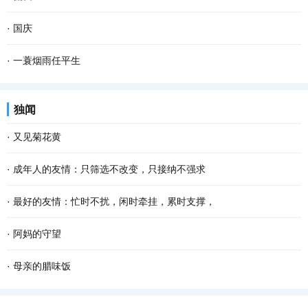
年了，再过一个多月就是2022年的春节了，我更加...
遇到事情需要分担，心里大多不会想起这人，因为明白，只是打发 无
月色很旺，透窗而入，满屋灵动。独自端坐， 寂寞 来袭。同院儿好友
·
国庆
聊 寂寞 时光的玩伴而已。有的不常见面，但逢...
老俞急匆匆闯进门来。我赶忙让座、沏茶。 茶慢慢浓了，我毕恭毕敬
民族复兴辉煌绩， 国家强盛人民福。 奋斗苦干华夏业， 团结努力勿
·
一蓑烟雨任平生
端到老俞手上。老俞象往常一样，边谢坐边儒...
忘初。 七秩岁月从头越， 美好明天儿女图。 文化创新勤勉赴， 生活
即使两小无猜的长旅 也会磕磕碰碰 因为晴天也有莫名袭来阴霾 静下
独闻
富足百姓途。...
来，择个驿站 回眸曾憧憬过星辰大海 搀扶走过的山一程，水一程 攥
·
又见菊花黄
紧未来的日子 把彼此交给时间 交给阳光 交给爱...
记不清从什么时候开始，迷上了冠小体瘦的野菊花，颇有山野归来不
·
成年人的友情：只筛选不改变，只接纳不强求
看菊的意味。曾想种一片野菊，可是找不到那么一块地。而且我知
年岁渐长，越发懂得，不是所有人都适合成为朋友。 茫茫人海，有人
·
最好的友情：忙时不扰，闲时牵挂，累时支撑，
道，就算是圈养在眼前，最后的结果是花开得并不...
同行，是幸运；无缘相伴，也不强留。我们只珍惜能和自己同行的那
看过一句话：好的关系，不一定朝夕相处，形影不离，但一定是天冷
·
阿妈的守望
一部分人。 成年人的 友情 ，从来都是只筛选不...
情不冷，人远心不远。 忙而不忘的，是交情；不离不弃的，是交心。
经轮声声，袅袅绕绕，飘过午后慵懒的时光，洒落人间的音符轻轻敲
·
母亲的腊味饭
这世间最好的 友情 ，莫过于忙时不扰，闲时牵...
击耳膜，一声声，一声声……回响耳畔的清脆也是 生活 的清幽，在空
每到腊月，母亲就从乡下过来，给城里的我们做腊味饭。母亲做的腊