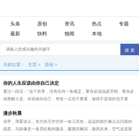
头条
原创
资讯
热点
专题
最新
快料
独闻
本地
当前位置：
主页
>
原创
>
你的人生应该由你自己决定
看过一段话：“这个世界，没有任何一条规定，要你必须温柔开朗，要你必
须善解人意。你就做你自己，奇怪一点也不要紧，做得不是很好也不要
紧。因为做自己这件事，不会有人比你...
漫步秋晨
清早，薄雾浓云，东方的天空仍有一抹儿亮色，远远的路灯像点点闪烁的
疏星，马路像是一条霓虹般的隧道，朦胧而幽深，微风吹来，空气还是那
般清凉甜爽。此时已经有紧张晨扫的人...