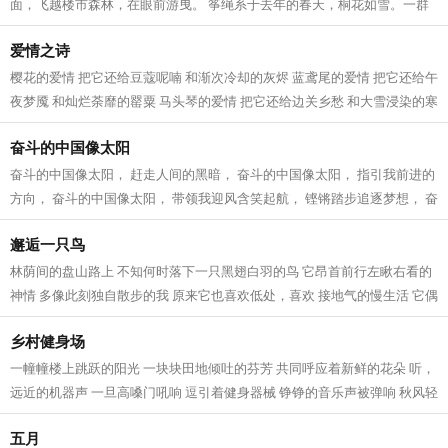
面，飞越楼市森林，在眼前游曳。 筝绳系于去年的春天，桐花如雪。一群
文友相聚在湖畔的渔港，赏湖景，看桐花...
爱情之诗
樱花的爱情 把它还给豆蔻呢喃 和渐次冷却的灰烬 蓝鸢尾的爱情 把它还给午
夜梦魇 和灿烂荼靡的罂粟 马头琴的爱情 把它还给边关乡愁 和大雪浸染的寒
衾 火烧云的爱情 把它还给转瞬即...
奋斗的中国像太阳
奋斗的中国像太阳， 赶走人间的黑暗， 奋斗的中国像太阳， 指引我前进的
方向， 奋斗的中国像太阳， 带领我迎风含笑起航， 铿锵踏步追逐梦想， 奋
斗的中国像太阳， 日新月异科技...
邂逅一只鸟
林荫间的盘山路上 不知何时落下一只黑翅白羽的鸟 它昂首前行左瞅右看的
神情 多像此刻独自散步的我 原来它也喜欢低处，喜欢 接地气的慢生活 它偶
尔回头看我 偶尔自言自语啾啾两声...
乡村健身场
一幢幢楼上跳跃的阳光 一块块田地倾吐的芬芳 共同呼应着新鲜的花朵 听，
远近的机器声 一旦高嗓门吼响 逗引着健身器械 铮铮的音乐声被弹响 秋风轻
快，也加入合唱 吹去了田间曾没...
五月