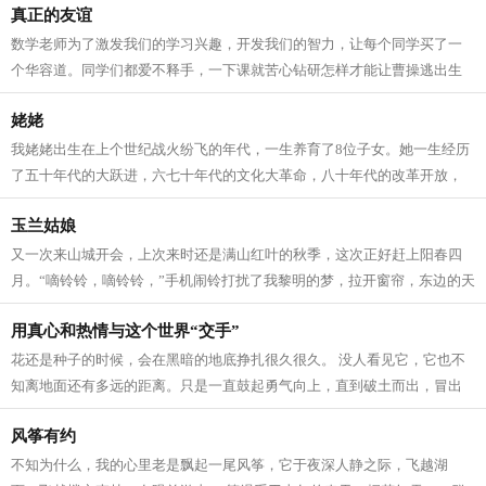
真正的友谊
数学老师为了激发我们的学习兴趣，开发我们的智力，让每个同学买了一
个华容道。同学们都爱不释手，一下课就苦心钻研怎样才能让曹操逃出生
天。 一天课间操时间，我正绞尽脑汁，...
姥姥
我姥姥出生在上个世纪战火纷飞的年代，一生养育了8位子女。她一生经历
了五十年代的大跃进，六七十年代的文化大革命，八十年代的改革开放，
很难想象她老人家吃了多少苦才能将子...
玉兰姑娘
又一次来山城开会，上次来时还是满山红叶的秋季，这次正好赶上阳春四
月。“嘀铃铃，嘀铃铃，”手机闹铃打扰了我黎明的梦，拉开窗帘，东边的天
际刚亮起来，能隐隐约约看到远处...
用真心和热情与这个世界“交手”
花还是种子的时候，会在黑暗的地底挣扎很久很久。 没人看见它，它也不
知离地面还有多远的距离。只是一直鼓起勇气向上，直到破土而出，冒出
小小的嫩芽。 毛毛虫在蜕变成蝴蝶之...
风筝有约
不知为什么，我的心里老是飘起一尾风筝，它于夜深人静之际，飞越湖