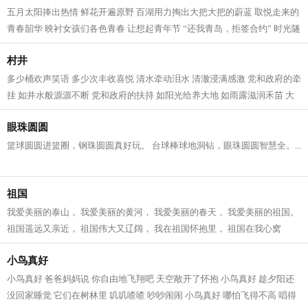
五月太阳捧出热情 鲜花开遍原野 百湖用力掏出大把大把的蔚蓝 取悦走来的
青春韶华 映衬女孩们各色青春 让想起青年节 “还我青岛，拒签合约” 时光隧
道回响着 一场爱国主义学潮 发...
村井
多少桶欢声笑语 多少次丰收喜悦 清水牵动泪水 清澈浸满感激 党和政府的牵
挂 如井水般源源不断 党和政府的扶持 如阳光给养大地 如雨露滋润禾苗 大
爷笑了 大娘笑了 乡亲们笑了 乡村...
眼珠圆圆
篮球圆圆进篮圈，钢珠圆圆真好玩。 台球棒球地洞钻，眼珠圆圆智慧全。...
祖国
我爱美丽的泰山， 我爱美丽的黄河， 我爱美丽的春天， 我爱美丽的祖国。
祖国遥远又亲近， 祖国伟大又辽阔， 我在祖国怀抱里， 祖国在我心窝
窝。...
小鸟真好
小鸟真好 爸爸妈妈说 你自由地飞翔吧 天空敞开了怀抱 小鸟真好 趁夕阳还
没回家睡觉 它们在树林里 叽叽喳喳 吵吵闹闹 小鸟真好 哪怕飞得不高 唱得