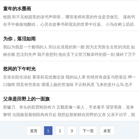
不好 老师也不急 妈妈也不恼...
童年的水墨画
校园 听不见校园里的读书声琅琅， 哪管老师布置的作业是否做完。 漫画书
在手中偷偷地翻动， 心灵在故事书和现实的世界中往返。 小鸟在树上叽叽
喳喳地叫， 也想去操场上奔跑和海...
为你，落泪如雨
我以为我是一个脆弱的人 所以在清晨的第一眼 因为文亮医生去世的消息 如
鲠在喉 悲泣到失声 我不曾想到 他在丢下尘世万般牵绊的那一刻 揉碎了万千
人的心 没有一条善良的血脉不疼...
悠闲的下午时光
安坐在阳光深处 看茉莉花优雅绽放 我的仙人掌 拒绝所有虚妄与愁靠近 呷一
口咖啡 我竞有些喜欢 缓缓上扬的苦滋味 不识秋风里 飞来的是什么鸟 也不
知为何 停驻在我的窗沿 对着我不...
父亲是田野上的一面旗
那镰刀、斧头的双臂刚劲有力 五颗星像一家人，手牵着手 望穿黑夜，迎来
黎明 当国旗迎着朝阳冉冉升起 我想起那躬耕在田野的父亲 父亲不识字，国
歌也唱不好 这并不妨碍他“起来”...
首页
1
2
3
下一页
末页