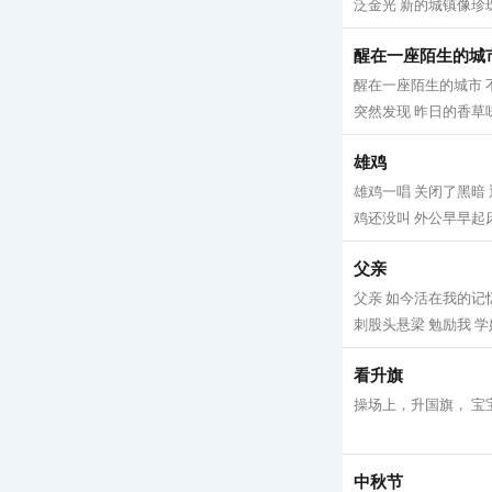
泛金光 新的城镇像珍珠
醒在一座陌生的城
醒在一座陌生的城市 
突然发现 昨日的香草味
雄鸡
雄鸡一唱 关闭了黑暗
鸡还没叫 外公早早起床
父亲
父亲 如今活在我的记忆
刺股头悬梁 勉励我 学
看升旗
操场上，升国旗， 宝
中秋节