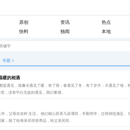
原创
资讯
热点
快料
独闻
本地
专题
>
温暖的相遇
切都是遇见，就像冷遇见了暖，有了雨；春遇见了冬，有了岁月；天遇见了地，
在世，没有平白无故的遇见，我们要感...
作，父母在农村 生活 。他们精心莳弄几亩薄田，辛勤劳作，过得倒也满足、 
家，除了给母亲买些营养品，给父亲买些...