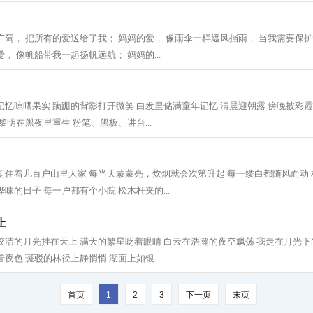
广阔， 把所有的爱送给了我； 妈妈的爱， 像雨伞一样遮风挡雨， 当我需要保
， 像帆船带我一起扬帆远航； 妈妈的...
记忆晾晒果实 蹒跚的背影打开微笑 白发里储满童年记忆 清晨迎朝露 傍晚披彩
黎明在黑夜里重生 粉笔、黑板、讲台...
 住着几百户山里人家 每当天蒙蒙亮，炊烟就会次第升起 每一缕白都随风而动
味的日子 每一户都有个小院 松木杆夹的...
上
皎洁的月亮挂在天上 满天的繁星眨着眼睛 白云在浩瀚的夜空飘荡 我走在月光下
夜色 斑驳的林径上静悄悄 湖面上如银...
首页
1
2
3
下一页
末页