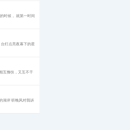
护的时候， 就第一时间
霞 台灯点亮夜幕下的星
 相互搀扶，又互不干
的湖岸 听晚风对我诉