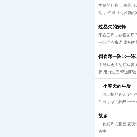
中秋的月亮， 总是那
匆， 终归回到温馨的家
这易失的安静
阳春三月，春暖花开 
一场寒流来袭 盛开的花
倒春寒一阵比一阵
不见马更不见打马者 
标 用力过度 背道而驰 
一个春天的午后
一波三折的春天 好不
休日，做完核酸 干什么
故乡
一轮残月几颗星 夏夜
谷中...