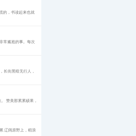
慌的，书读起来也就
非常尴尬的事。每次
站，长街黑暗无行人，
。 赞美那累累硕果，
累累 辽阔原野上，稻浪