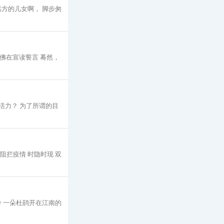
远方的儿女啊， 脚步匆
仿佛在宣读誓言 蓦然，
活力？ 为了所谓的目
阻拦疫情 时隐时现 双
铃 一朵杜鹃开在江南的