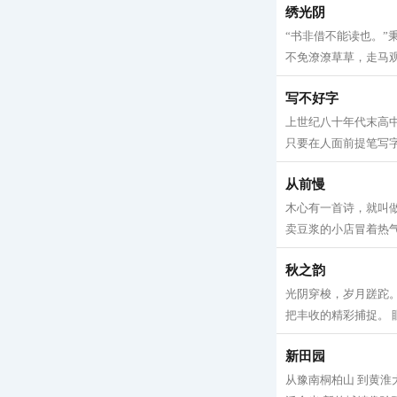
绣光阴
“书非借不能读也。
不免潦潦草草，走马观
写不好字
上世纪八十年代末高
只要在人面前提笔写字
从前慢
木心有一首诗，就叫做
卖豆浆的小店冒着热气
秋之韵
光阴穿梭，岁月蹉跎。
把丰收的精彩捕捉。 眼
新田园
从豫南桐柏山 到黄淮