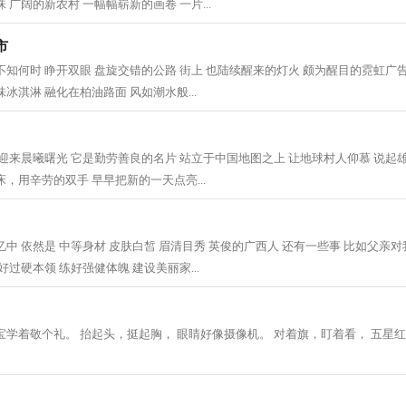
 广阔的新农村 一幅幅崭新的画卷 一片...
市
不知何时 睁开双眼 盘旋交错的公路 街上 也陆续醒来的灯火 颇为醒目的霓虹广告
冰淇淋 融化在柏油路面 风如潮水般...
 迎来晨曦曙光 它是勤劳善良的名片 站立于中国地图之上 让地球村人仰慕 说起
，用辛劳的双手 早早把新的一天点亮...
中 依然是 中等身材 皮肤白皙 眉清目秀 英俊的广西人 还有一些事 比如父亲对
好过硬本领 练好强健体魄 建设美丽家...
宝学着敬个礼。 抬起头，挺起胸， 眼睛好像摄像机。 对着旗，盯着看， 五星红旗