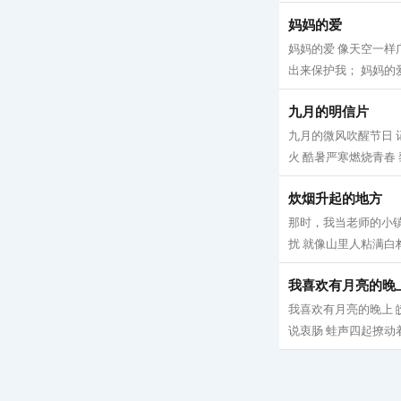
妈妈的爱
妈妈的爱 像天空一样
出来保护我； 妈妈的爱
九月的明信片
九月的微风吹醒节日 
火 酷暑严寒燃烧青春 
炊烟升起的地方
那时，我当老师的小镇
扰 就像山里人粘满白桦
我喜欢有月亮的晚
我喜欢有月亮的晚上 
说衷肠 蛙声四起撩动着