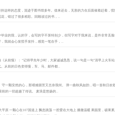
”秉持这样的态度，混迹于图书馆多年。借来还去，无形的力在后面催着赶着，慌
花，错过了很多精彩。回顾读过的书，...
中毕业的我，认的字，会写的字不算特别少，但写字对于我来说，是件非常丢脸
，我就会心发慌手发抖，感觉一笔在手，...
《从前慢》： “记得早先年少时，大家诚诚恳恳，说一句是一句"清早上火车
。从前的日色变得慢，车、马、邮件都...
 守一颗安然的心，那艰难困苦又岂奈我何。 弹一曲秋风如韵，唱一首秋日欢歌
前的一切超越了传说。 麦浪是悠扬的...
大平原 一颗心在107国道上 飘忽跳荡 一腔爱在大地上 播撒温暖 果园里，硕果