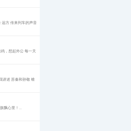
 远方 传来列车的声音
雄鸡，想起外公 每一天
我讲述 苏秦和孙敬 锥
飘心里！...