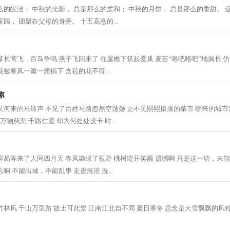
么的皎洁； 中秋的光影， 总是那么的柔和； 中秋的月饼， 总是那么的香甜。 
园， 团聚在父母的身旁。 十五高悬的...
草长莺飞，百鸟争鸣 燕子飞回来了 在屋檐下筑起爱巢 麦苗“咯吧咯吧”地疯长 
被寒风一瓣一瓣摘下 含苞的花不得...
凉
又何来的马铃声 不见了百姓马路忽然空荡荡 更不见熙熙攘攘的菜市 哪来的城市
万物慈悲 千路仁爱 却为何处处设卡 时...
容易等来了人间四月天 春风染绿了视野 桃树绽开笑颜 遗憾啊 只是这一切，未能
呐 不能出城，不能乱串 走进洗浴 洗...
竹林风 千山万里路 故土可此景 江南江北自不同 夏日寒冬 思念是大雪飘飘的风