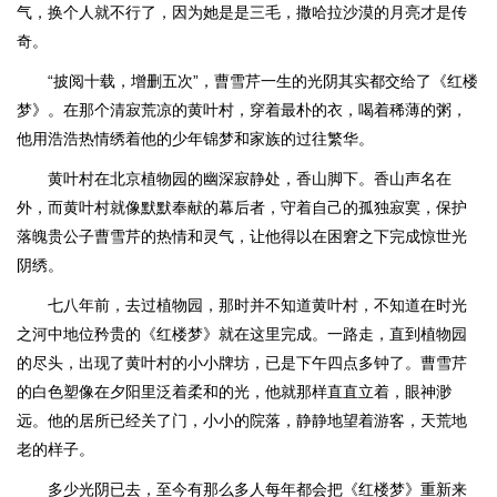
气，换个人就不行了，因为她是是三毛，撒哈拉沙漠的月亮才是传
奇。
“披阅十载，增删五次”，曹雪芹一生的光阴其实都交给了《红楼
梦》。在那个清寂荒凉的黄叶村，穿着最朴的衣，喝着稀薄的粥，
他用浩浩热情绣着他的少年锦梦和家族的过往繁华。
黄叶村在北京植物园的幽深寂静处，香山脚下。香山声名在
外，而黄叶村就像默默奉献的幕后者，守着自己的孤独寂寞，保护
落魄贵公子曹雪芹的热情和灵气，让他得以在困窘之下完成惊世光
阴绣。
七八年前，去过植物园，那时并不知道黄叶村，不知道在时光
之河中地位矜贵的《红楼梦》就在这里完成。一路走，直到植物园
的尽头，出现了黄叶村的小小牌坊，已是下午四点多钟了。曹雪芹
的白色塑像在夕阳里泛着柔和的光，他就那样直直立着，眼神渺
远。他的居所已经关了门，小小的院落，静静地望着游客，天荒地
老的样子。
多少光阴已去，至今有那么多人每年都会把《红楼梦》重新来