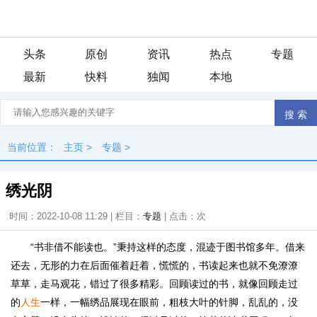
头条
原创
资讯
热点
专题
最新
快料
独闻
本地
当前位置：
主页
>
专题
>
绣光阴
时间：2022-10-08 11:29 | 栏目：
专题
| 点击：
次
“书非借不能读也。”秉持这样的态度，混迹于图书馆多年。借来
还去，无形的力在后面催着赶着，慌慌的，书读起来也就不免潦潦
草草，走马观花，错过了很多精彩。回顾读过的书，就像回顾走过
的
人生
一样，一幅绣品展现在眼前，粗枝大叶的针脚，乱乱的，没