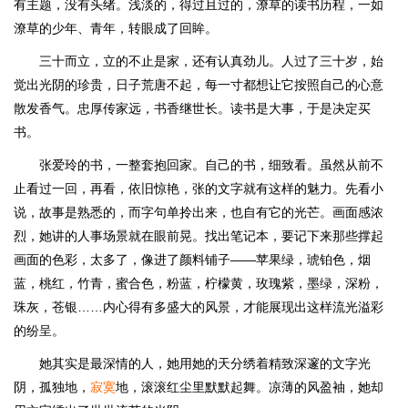
有主题，没有头绪。浅淡的，得过且过的，潦草的读书历程，一如
潦草的少年、青年，转眼成了回眸。
三十而立，立的不止是家，还有认真劲儿。人过了三十岁，始
觉出光阴的珍贵，日子荒唐不起，每一寸都想让它按照自己的心意
散发香气。忠厚传家远，书香继世长。读书是大事，于是决定买
书。
张爱玲的书，一整套抱回家。自己的书，细致看。虽然从前不
止看过一回，再看，依旧惊艳，张的文字就有这样的魅力。先看小
说，故事是熟悉的，而字句单拎出来，也自有它的光芒。画面感浓
烈，她讲的人事场景就在眼前晃。找出笔记本，要记下来那些撑起
画面的色彩，太多了，像进了颜料铺子——苹果绿，琥铂色，烟
蓝，桃红，竹青，蜜合色，粉蓝，柠檬黄，玫瑰紫，墨绿，深粉，
珠灰，苍银……内心得有多盛大的风景，才能展现出这样流光溢彩
的纷呈。
她其实是最深情的人，她用她的天分绣着精致深邃的文字光
阴，孤独地，
寂寞
地，滚滚红尘里默默起舞。凉薄的风盈袖，她却