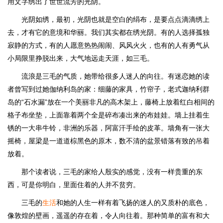
用文字绣出了世世流芳的光阴。
光阴如绣，最初，光阴也就是空白的绢布，是要点点滴滴绣上
去，才有它的意境和华丽。我们其实都在绣光阴。有的人选择孤独
寂静的方式，有的人愿意热热闹闹、风风火火，也有的人有勇气从
小局限里挣脱出来，大气地远走天涯，如三毛。
流浪是三毛的气质，她带给很多人迷人的向往。有迷恋她的读
者曾写到过她伽纳利岛的家：细藤的家具，竹帘子，老式迦纳利群
岛的“石水漏”放在一个美丽非凡的高木架上，藤椅上放着红白相间的
格子布坐垫，上面靠着两个全是碎布凑出来的布娃娃。墙上挂着生
锈的一大串牛铃，非洲的乐器，阿富汗手绘的皮革。墙角有一张大
摇椅，屋梁是一道道棕黑色的原木，数不清的盆景错落有致的吊着
放着。
那个读者说，三毛的家给人殷实的感觉，没有一样贵重的东
西，可是你明白，里面住着的人并不贫穷。
三毛的
生活
和她的人生一样有着飞扬的迷人的又质朴的底色，
像敦煌的壁画，遥遥的存在着，令人向往着。那种简单的富有和大