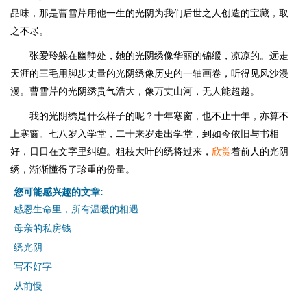
品味，那是曹雪芹用他一生的光阴为我们后世之人创造的宝藏，取
之不尽。
张爱玲躲在幽静处，她的光阴绣像华丽的锦缎，凉凉的。远走
天涯的三毛用脚步丈量的光阴绣像历史的一轴画卷，听得见风沙漫
漫。曹雪芹的光阴绣贵气浩大，像万丈山河，无人能超越。
我的光阴绣是什么样子的呢？十年寒窗，也不止十年，亦算不
上寒窗。七八岁入学堂，二十来岁走出学堂，到如今依旧与书相
好，日日在文字里纠缠。粗枝大叶的绣将过来，
欣赏
着前人的光阴
绣，渐渐懂得了珍重的份量。
您可能感兴趣的文章:
感恩生命里，所有温暖的相遇
母亲的私房钱
绣光阴
写不好字
从前慢