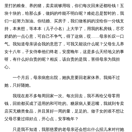
里打的粮食、养的猪，卖卖就够用啦，你们每次回来还都给钱！五
块十块的，给那么多，做妈的咋能不明白呢？难处总是暂时的，我
们一起努力加油。你结婚、买房子，我们做爸妈的没给你一分钱支
持，本来想，等本本（儿子小名）上大学了，用我的私房钱，尽尽
奶奶的一点心意，可自己不争气，得了这病，哎……母亲长叹一口
气。我知道母亲误会我的意思了，可我又能说什么呢？父母生儿养
女十八年，子女侍奉他们终老，安度晚年，这是多么天经地义的事
呀，有什么好自责的呢？相反，该自责的是我，害得母亲为我担
心。
一个月后，母亲病愈出院，她执意要回老家休养。我拗不过
她，只好随她。
我现在差不多每周回家一次。每次回去，我不再给父母零用
钱，回前都买成了适用的和可吃的。糖尿病人要忌嘴，我就到专卖
店买无糖类食品，并且算好一周的量，足足的。做子女的谁不想让
父母尽量过得好点，开心点，安享晚年？
只是我不知道，我那慈爱的老母亲还会想出什么招儿来对付她