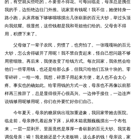
的，有空就买些吃的，不要舍不得花。可每回临走，母亲总是拽住
我的手，边拒绝边往门外推。说家里有钱呢！我不信，她便转身一
路小跑，从床席板下哆哆嗦嗦摸出几张崭新的百元大钞，举过头顶
向我炫耀。很显然，这些钱都是我和哥姐他们给的。父母舍不得
用，积攒下来了。
父母做了一辈子农民，穷惯了，也穷怕了。一张嘎嘎响的百元
大钞，怎么舍得破开了用呢！我不禁自责起来，怪自己想问题不够
周密细致。再后来，我便改变了给钱方式。每次回家，我依然会给
他们一些零用钱，也还是给那么多，但我只给他们五块十块的。零
零碎碎，一给一堆。我想，碎票子用起来方便，老人也不会太心
疼。事实也的确如此。给零用钱的方式一改，母亲也不再像以前那
样再三推辞了，总是显得很开心很高兴。一边伸手接住，一边连声
说钱够用呢够用呢，你们在外要忙好你们自己。
今年夏天，母亲的糖尿病出现加重迹象，我回家带她去医院。
临走前，母亲挣扎着起身下床，从樟木箱底颤巍巍摸出一个布包
来，一层一层剥开。里面竟然是厚厚一沓崭新的百元大钞。我笑着
调侃母亲：嗬！我老娘还是个大老板呐，这么多的钱！母亲说，家