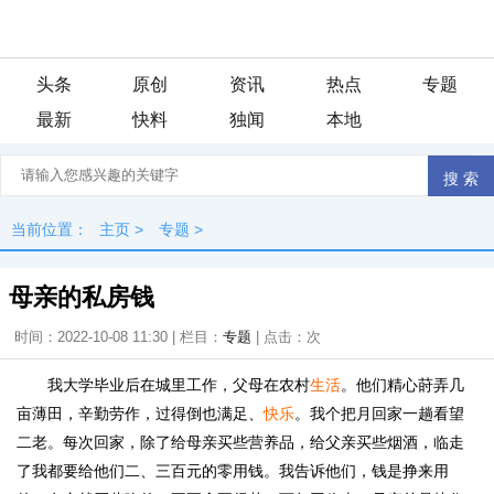
头条
原创
资讯
热点
专题
最新
快料
独闻
本地
当前位置：
主页
>
专题
>
母亲的私房钱
时间：2022-10-08 11:30 | 栏目：
专题
| 点击：
次
我大学毕业后在城里工作，父母在农村
生活
。他们精心莳弄几
亩薄田，辛勤劳作，过得倒也满足、
快乐
。我个把月回家一趟看望
二老。每次回家，除了给母亲买些营养品，给父亲买些烟酒，临走
了我都要给他们二、三百元的零用钱。我告诉他们，钱是挣来用