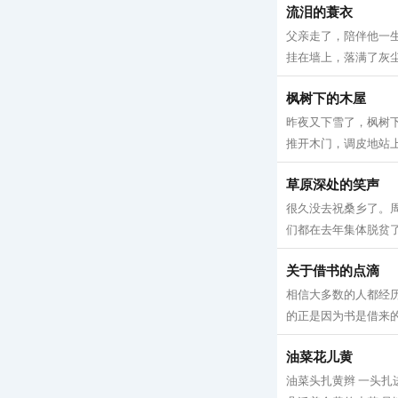
流泪的蓑衣
父亲走了，陪伴他一
挂在墙上，落满了灰尘
枫树下的木屋
昨夜又下雪了，枫树
推开木门，调皮地站上
草原深处的笑声
很久没去祝桑乡了。
们都在去年集体脱贫了
关于借书的点滴
相信大多数的人都经
的正是因为书是借来的
油菜花儿黄
油菜头扎黄辫 一头扎