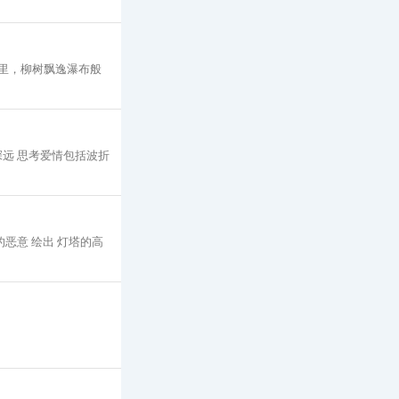
风里，柳树飘逸瀑布般
深远 思考爱情包括波折
的恶意 绘出 灯塔的高