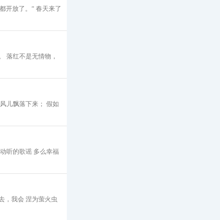
都开放了。” 春天来了
。 落红不是无情物，
着风儿飘落下来； 假如
是动听的歌谣 多么幸福
去，我会 涅为萤火虫