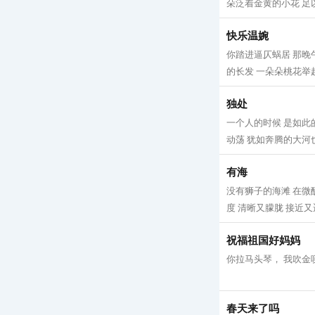
朵泛着金黄的小花 足以
快乐温婉
你踏进逼仄蜗居 那晚
的长发 一朵朵桃花举起
独处
一个人的时候 是如此
动荡 犹如奔腾的大河也
有海
没有狮子的海滩 在微
度 清晰又朦胧 接近又
祝福祖国好妈妈
你拉马头琴， 我吹金唢
春天来了吗