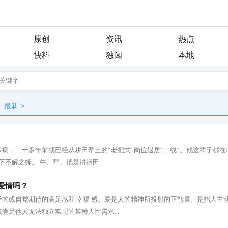
原创
资讯
热点
快料
独闻
本地
最新
>
病，二十多年前就已经从耕田犁土的“老把式”岗位退居“二线”。他这辈子都在
不解之缘。 牛、犁、耙是耕耘田...
爱情吗？
予的或自觉期待的满足感和 幸福 感。爱是人的精神所投射的正能量。是指人主
满足他人无法独立实现的某种人性需求...