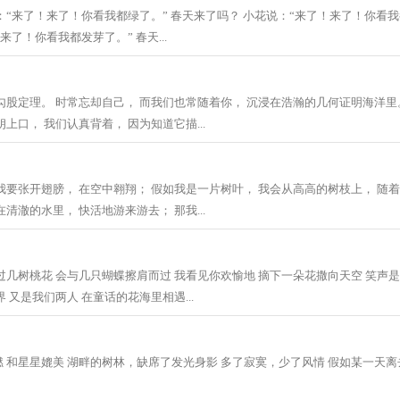
：“来了！来了！你看我都绿了。” 春天来了吗？ 小花说：“来了！来了！你看我
来了！你看我都发芽了。” 春天...
勾股定理。 时常忘却自己， 而我们也常随着你， 沉浸在浩瀚的几何证明海洋里
上口， 我们认真背着， 因为知道它描...
我要张开翅膀， 在空中翱翔； 假如我是一片树叶， 我会从高高的树枝上， 随
清澈的水里， 快活地游来游去； 那我...
过几树桃花 会与几只蝴蝶擦肩而过 我看见你欢愉地 摘下一朵花撒向天空 笑声
 又是我们两人 在童话的花海里相遇...
 和星星媲美 湖畔的树林，缺席了发光身影 多了寂寞，少了风情 假如某一天离