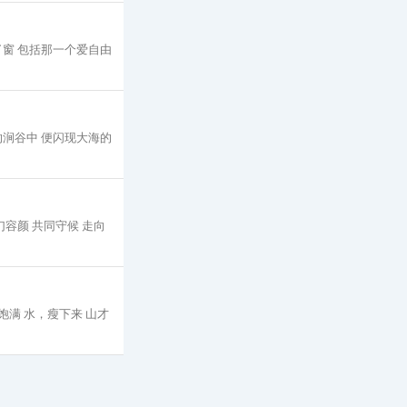
了窗 包括那一个爱自由
的涧谷中 便闪现大海的
幻容颜 共同守候 走向
饱满 水，瘦下来 山才