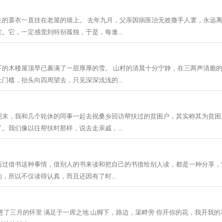
生的蓑衣一直挂在老屋的墙上。 去年九月，父亲因病医治无效撒手人寰，永远
。它，一定感觉到特别孤独，于是，每逢...
下的木楼屋顶早已裹满了一层厚厚的雪。 山村的清晨十分宁静，在三两声清脆
门槛，抬头向四周望去，只见深深浅浅的...
周末，我和几个轮休的同事一起去祝桑乡回访帮扶过的贫困户，其实称其为贫困
。我们像以往帮扶时那样，说去走亲戚，...
历过借书这种事情，借别人的书来读和把自己的书借给别人读，都是一种分享，“
，所以不仅读得认真，而且还因有了时...
进了三月的怀里 满足于一席之地 山脚下，路边，渠畔旁 你开你的花，我开我的