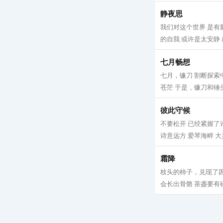
静夜思
我们对这个世界 是有
的自我 或许是太安静 
七月畅想
七月，镰刀 割断探索
苍茫 于是，镰刀和锤头
彼此守候
不要松开 已经紧握了
诗意远方 爱琴海畔 大
霜降
枝头的柿子，兑现了因
会长出骨骼 茶盏要有碰