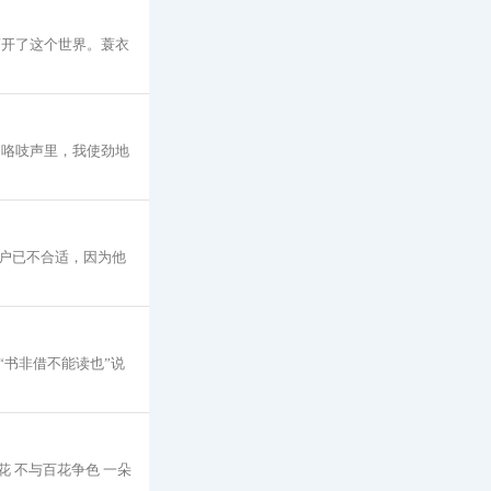
离开了这个世界。蓑衣
的咯吱声里，我使劲地
户已不合适，因为他
书非借不能读也”说
花 不与百花争色 一朵