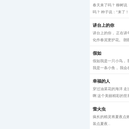
春天来了吗？ 柳树说
吗？ 种子说：“来了！
讲台上的你
讲台上的你， 正在讲
化作春泥更护花。 朗朗
假如
假如我是一只小鸟， 
我是一条小鱼， 我会在
幸福的人
穿过油菜花的海洋 走
啊 这个美丽精彩的世界
萤火虫
疯长的精灵将夏夜点燃
装点夏夜...