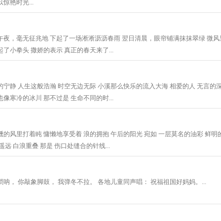
惊艳时光...
午夜，毫无征兆地 下起了一场淅淅沥沥春雨 翌日清晨，眼帘铺满抹抹翠绿 微
了小拳头 撒娇的表示 真正的春天来了...
的宁静 人生这般浩瀚 时空无边无际 小溪那么快乐的流入大海 相爱的人 无言的
像寒冷的冰川 那不过是 生命不同的时...
醺的风里打着盹 慵懒地享受着 浪的拥抱 午后的阳光 宛如 一层莫名的油彩 鲜明
遥远 白浪重叠 那是 伤口处缝合的针线...
呐， 你敲象脚鼓， 我弹冬不拉。 各地儿童同声唱： 祝福祖国好妈妈。...