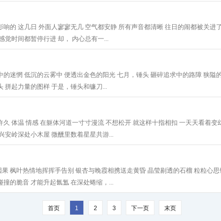
影响的 这几日 外面人寥寥无几 空气都安静 所有声音都清晰 往日的闹都被关进
感觉时间都暂停行进 却， 内心总有一...
中的迷惘 低沉的云雾中 便透出金色的阳光 七月，锤头 砸碎追求中的路障 狭隘
 拼起力量的图样 于是，锤头和镰刀...
许久 体温 情感 在躯体河道一寸寸漫流 不想松开 就这样十指相扣 一天天看着变
兴安岭深处小木屋 微醺里数着星星共游...
果 枫叶热情地挥挥手告别 银杏与晚霞相携送走黄昏 晶莹剔透的石榴 粒粒心思
撞的脆音 才能升起氤氲 在深处蜷缩，...
首页
1
2
3
下一页
末页