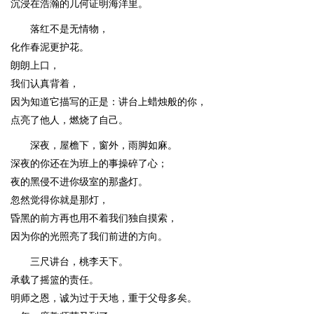
沉浸在浩瀚的几何证明海洋里。
落红不是无情物，
化作春泥更护花。
朗朗上口，
我们认真背着，
因为知道它描写的正是：讲台上蜡烛般的你，
点亮了他人，燃烧了自己。
深夜，屋檐下，窗外，雨脚如麻。
深夜的你还在为班上的事操碎了心；
夜的黑侵不进你级室的那盏灯。
忽然觉得你就是那灯，
昏黑的前方再也用不着我们独自摸索，
因为你的光照亮了我们前进的方向。
三尺讲台，桃李天下。
承载了摇篮的责任。
明师之恩，诚为过于天地，重于父母多矣。