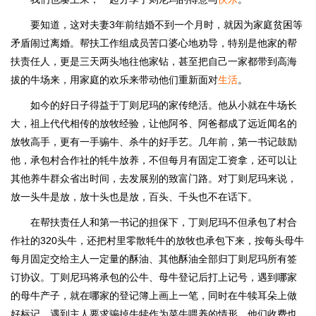
要知道，这对夫妻3年前结婚不到一个月时，就因为家庭贫困等
矛盾闹过离婚。帮扶工作组成员苦口婆心地劝导，特别是他家的帮
扶责任人，更是三天两头地往他家钻，甚至把自己一家都带到高海
拔的牛场来，用家庭的欢乐来带动他们重新面对
生活
。
如今的好日子得益于丁则尼玛的家传绝活。他从小就在牛场长
大，祖上代代相传的放牧经验，让他阿爷、阿爸都成了远近闻名的
放牧高手，更有一手骟牛、杀牛的好手艺。几年前，第一书记鼓励
他，承包村合作社的牦牛放养，不但每月有固定工资拿，还可以让
其他养牛群众省出时间，去发展别的致富门路。对丁则尼玛来说，
放一头牛是放，放十头也是放，百头、千头也不在话下。
在帮扶责任人和第一书记的担保下，丁则尼玛不但承包了村合
作社的320头牛，还把村里零散牦牛的放牧也承包下来，按每头母牛
每月固定交给主人一定量的酥油、其他酥油全部归丁则尼玛所有签
订协议。丁则尼玛将承包的公牛、母牛登记后打上记号，遇到哪家
的母牛产子，就在哪家的登记簿上画上一笔，同时在牛犊耳朵上做
好标记。遇到主人要求骟掉牛犊作为菜牛喂养的情形，他们收费也