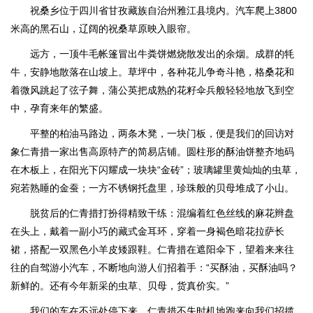
祝桑乡位于四川省甘孜藏族自治州雅江县境内。汽车爬上3800
米高的黑石山，辽阔的祝桑草原映入眼帘。
远方，一顶牛毛帐篷冒出牛粪饼燃烧散发出的余烟。成群的牦
牛，安静地散落在山坡上。草坪中，各种花儿争奇斗艳，格桑花和
着微风跳起了弦子舞，蒲公英把成熟的花籽伞兵般轻轻地放飞到空
中，孕育来年的繁盛。
平整的柏油马路边，两条木凳，一块门板，便是我们的回访对
象仁青措一家出售高原特产的简易店铺。圆柱形的酥油饼整齐地码
在木板上，在阳光下闪耀成一块块“金砖”；玻璃罐里黄灿灿的虫草，
宛若熟睡的金蚕；一方不锈钢托盘里，珍珠般的贝母堆成了小山。
脱贫后的仁青措打扮得精致干练：混编着红色丝线的麻花辫盘
在头上，戴着一副小巧的藏式金耳环，穿着一身褐色暗花拉萨长
裙，搭配一双黑色小羊皮矮跟鞋。仁青措在遮阳伞下，望着来来往
往的自驾游小汽车，不断地向游人们招着手：“买酥油，买酥油吗？
新鲜的。还有今年新采的虫草、贝母，货真价实。”
我们的车在不远处停下来，仁青措不失时机地跑来向我们招揽