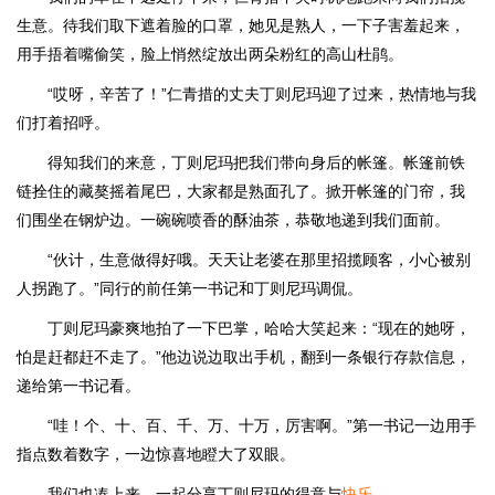
生意。待我们取下遮着脸的口罩，她见是熟人，一下子害羞起来，
用手捂着嘴偷笑，脸上悄然绽放出两朵粉红的高山杜鹃。
“哎呀，辛苦了！”仁青措的丈夫丁则尼玛迎了过来，热情地与我
们打着招呼。
得知我们的来意，丁则尼玛把我们带向身后的帐篷。帐篷前铁
链拴住的藏獒摇着尾巴，大家都是熟面孔了。掀开帐篷的门帘，我
们围坐在钢炉边。一碗碗喷香的酥油茶，恭敬地递到我们面前。
“伙计，生意做得好哦。天天让老婆在那里招揽顾客，小心被别
人拐跑了。”同行的前任第一书记和丁则尼玛调侃。
丁则尼玛豪爽地拍了一下巴掌，哈哈大笑起来：“现在的她呀，
怕是赶都赶不走了。”他边说边取出手机，翻到一条银行存款信息，
递给第一书记看。
“哇！个、十、百、千、万、十万，厉害啊。”第一书记一边用手
指点数着数字，一边惊喜地瞪大了双眼。
我们也凑上来，一起分享丁则尼玛的得意与
快乐
。