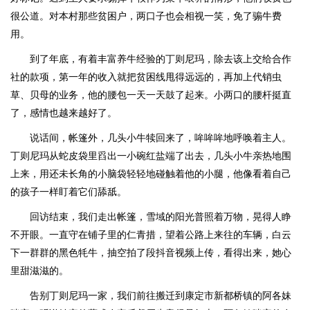
很公道。对本村那些贫困户，两口子也会相视一笑，免了骟牛费
用。
到了年底，有着丰富养牛经验的丁则尼玛，除去该上交给合作
社的款项，第一年的收入就把贫困线甩得远远的，再加上代销虫
草、贝母的业务，他的腰包一天一天鼓了起来。小两口的腰杆挺直
了，感情也越来越好了。
说话间，帐篷外，几头小牛犊回来了，哞哞哞地呼唤着主人。
丁则尼玛从蛇皮袋里舀出一小碗红盐端了出去，几头小牛亲热地围
上来，用还未长角的小脑袋轻轻地碰触着他的小腿，他像看着自己
的孩子一样盯着它们舔舐。
回访结束，我们走出帐篷，雪域的阳光普照着万物，晃得人睁
不开眼。一直守在铺子里的仁青措，望着公路上来往的车辆，白云
下一群群的黑色牦牛，抽空拍了段抖音视频上传，看得出来，她心
里甜滋滋的。
告别丁则尼玛一家，我们前往搬迁到康定市新都桥镇的阿各妹