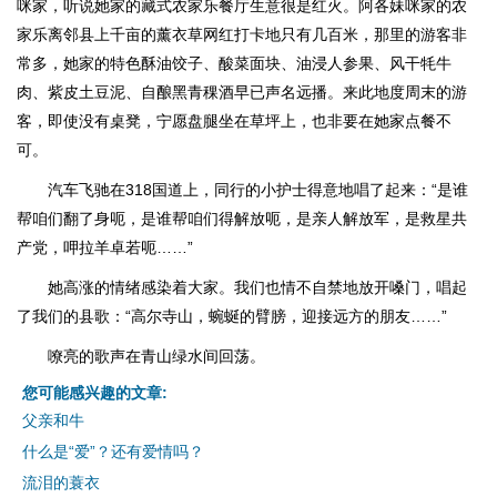
咪家，听说她家的藏式农家乐餐厅生意很是红火。阿各妹咪家的农
家乐离邻县上千亩的薰衣草网红打卡地只有几百米，那里的游客非
常多，她家的特色酥油饺子、酸菜面块、油浸人参果、风干牦牛
肉、紫皮土豆泥、自酿黑青稞酒早已声名远播。来此地度周末的游
客，即使没有桌凳，宁愿盘腿坐在草坪上，也非要在她家点餐不
可。
汽车飞驰在318国道上，同行的小护士得意地唱了起来：“是谁
帮咱们翻了身呃，是谁帮咱们得解放呃，是亲人解放军，是救星共
产党，呷拉羊卓若呃……”
她高涨的情绪感染着大家。我们也情不自禁地放开嗓门，唱起
了我们的县歌：“高尔寺山，蜿蜒的臂膀，迎接远方的朋友……”
嘹亮的歌声在青山绿水间回荡。
您可能感兴趣的文章:
父亲和牛
什么是“爱”？还有爱情吗？
流泪的蓑衣