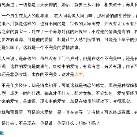
有见面过，一切都是上天安排的。婚后，就要三从四德，相夫教子，养儿
，一个男生在女人的世界里 ，在人间尝试人间百味，那种爱的酸甜苦辣，
的眼不泪就是这样的，也有不同的是，宝钗的大家闺秀，并没有让宝玉有
富之家的贾宝玉，处在了一个养尊处优的环境里，不过他的情商是高的，
定要左右逢源。可是他的爱情，却是让世人感到惋惜的。可能是上辈子的
还是出家了。这就是一个不完美的爱情故事。
代人来说，是奢侈的，虽然没有了门当户对，但是在这个不完美中，还是
三观，这样的爱情是健康的。红楼中的爱情，有喜有悲，有苦有甜，作者
来还是悲剧收场。太多的不完美，这才是
人生
。
，不是年少轻狂，却是情窦初开，可能这就是初恋的感觉。虽说是种朦朦
烈烈，成为一时的佳话。都说才子佳人，郎才女貌。不管如何，爱情要经
甘来的爱情，是难得。现实中的爱情，却是在物质的驱动下，变得现实。
妹妹和贾哥哥，可是追求爱情，是一直在追寻，让有情人可以终成眷属，
，是过去，不是现在，你是谁，你要什么，想好了吗？
章: