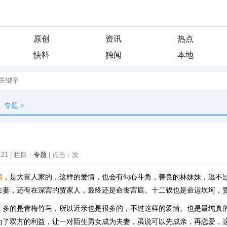
原创
资讯
热点
快料
独闻
本地
专题
>
:21 | 栏目：
专题
| 点击：
次
情
，是大富人家的，这样的爱情，也会有勾心斗角，善良的林妹妹，逃不
夫妻，还有在深宫的贾家人，最终还是命丧宫庭。十二钗也是命运坎坷，
，多的是青梅竹马，所以近亲也是很多的，不过这样的爱情。也是最纯真
为了双方的利益，让一对陌生男女成为夫妻，虽说可以先成亲，再恋爱，