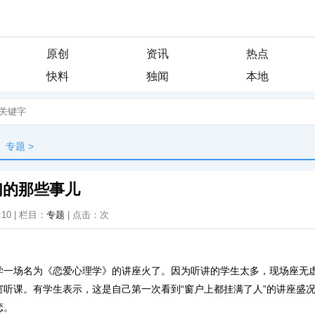
原创
资讯
热点
快料
独闻
本地
专题
>
们的那些事儿
:10 | 栏目：
专题
| 点击：
次
学一场名为《恋爱心理学》的讲座火了。因为听讲的学生太多，现场座无
窗听课。有学生表示，这是自己第一次看到“窗户上都挂满了人”的讲座盛
恋。