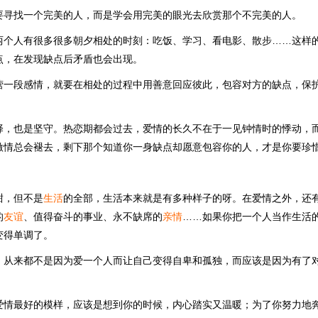
要寻找一个完美的人，而是学会用完美的眼光去欣赏那个不完美的人。
两个人有很多很多朝夕相处的时刻：吃饭、学习、看电影、散步……这样
点，在发现缺点后矛盾也会出现。
营一段感情，就要在相处的过程中用善意回应彼此，包容对方的缺点，保
择，也是坚守。热恋期都会过去，爱情的长久不在于一见钟情时的悸动，
激情总会褪去，剩下那个知道你一身缺点却愿意包容你的人，才是你要珍
甜，但不是
生活
的全部，生活本来就是有多种样子的呀。在爱情之外，还
的
友谊
、值得奋斗的事业、永不缺席的
亲情
……如果你把一个人当作生活
变得单调了。
，从来都不是因为爱一个人而让自己变得自卑和孤独，而应该是因为有了
爱情最好的模样，应该是想到你的时候，内心踏实又温暖；为了你努力地