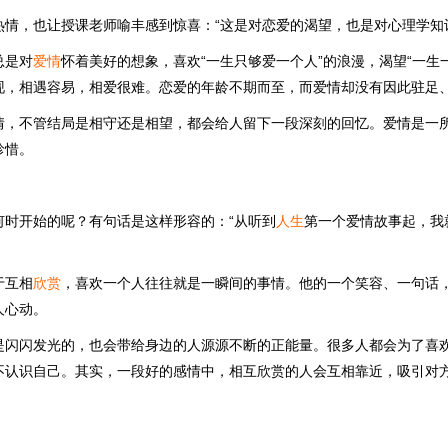
热情，也让授课老师喻丰感到惊喜：“这是对恋爱的渴望，也是对心理学知
总是对
爱情
怀着美好的想象，喜欢“一生只够爱一个人”的浪漫，渴望“一生
现，相遇容易，相爱很难。恋爱的年龄不期而至，而爱情却没有因此驻足
情，不管结局是相守还是相望，都会给人留下一段深刻的回忆。爱情是一
珍惜。
何时开始的呢？有句话是这样形容的：“从听到
人生
第一个爱情故事起，我
于互相
欣赏
，喜欢一个人往往就是一瞬间的事情。他的一个笑容、一句话
人心动。
是闪闪发光的，也会带给身边的人源源不断的正能量。很多人都会为了喜
不认识自己。其实，一段好的感情中，相互欣赏的人会互相靠近，吸引对
。