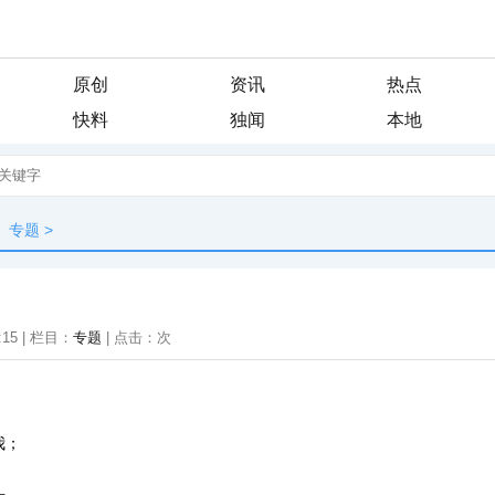
原创
资讯
热点
快料
独闻
本地
专题
>
:15 | 栏目：
专题
| 点击：
次
我；