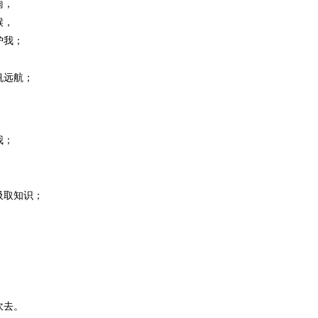
雨，
候，
护我；
帆远航；
我；
吸取知识；
；
吹去。