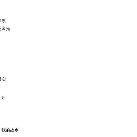
累累
泛金光
果实
丰年
，我的故乡