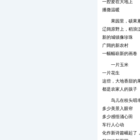
一腔爱在大地上
播撒温暖
果园里，硕果
辽阔原野上，稻浪
新的城镇像珍珠
广阔的新农村
一幅幅崭新的画卷
一片玉米
一片花生
这些，大地香甜的
都是农家人的孩子
鸟儿在枝头唱
多少美景入眼帘
多少感悟涌心田
车行人心动
化作新诗篇崛起了