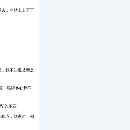
望去，小站上上下下
”
见，我不知道父亲是
更，聒碎乡心梦不
愁”的东西。
车晚点，到家时，都