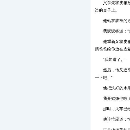
父亲先将皮箱
边的桌子上。
他站在狭窄的过
我恹恹答道：“
他重新又将皮
药爸爸给你放在皮
“我知道了。”
然后，他又近
一下吧。”
他把洗好的水
我开始嫌他嗦
那时，火车已
他连忙应道：“
可是还没等到