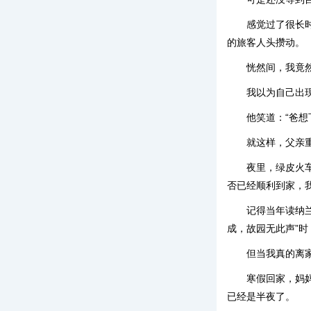
感觉过了很长
的旅客人头攒动。
恍然间，我竟
我以为自己出现
他笑道：“爸想
就这样，父亲
夜里，绿皮火
否已经顺利到家，
记得当年读纳
成，故园无此声”
但当我真的离
寒假回家，妈
已经是半夜了。