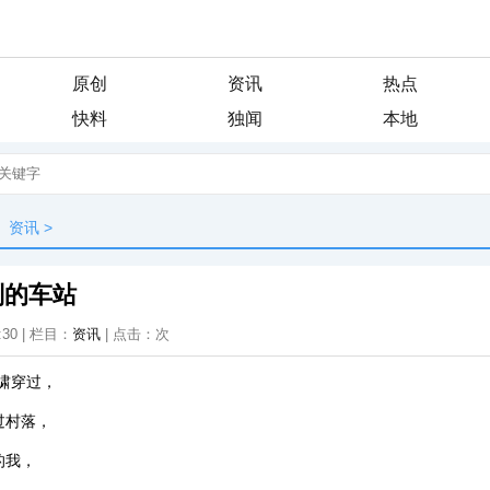
原创
资讯
热点
快料
独闻
本地
资讯
>
别的车站
:30 | 栏目：
资讯
| 点击：
次
啸穿过，
过村落，
的我，