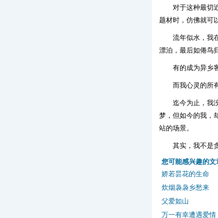
对于这种最切
题材时，仿佛就可
流年似水，我
漂泊，最后如倦鸟
有的成为异乡
而我心灵的所
迄今为止，我
梦，但如今的我，
站的场景。
其实，我不是
您可能感兴趣的文
娇若昙花的生命
炊烟袅袅乡愁来
父爱如山
万一有幸遭遇爱情