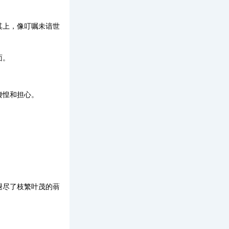
其上，像叮嘱未谙世
面。
凄惶和担心。
。
。
。
褪尽了枝繁叶茂的蓊