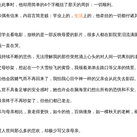
及此事时，他却用简单的4个字概括了那天的周折：一切顺利。
亲偶有信来，内容言简意赅：学业上的，
生活
上的，他牵挂的一切都付诸
同学去看电影，放映的是一部反映母爱的影片，很多人都在影院里泪流满
我一直在哭。
我持续不断的悲伤，无法理解我的那些突然涌上心头的对人间一切离别的
父母吵架，想起在一个大雪纷飞的黄昏，我领着弟弟去路口等父亲的情景
的他会因赌气而不再回来了，我怕我心目中神一样的父亲会从此失去影踪
人世不具备足够的安全感时，她也许会在脑海里幻想出所有的恐惧和不安
母亲终于不再吵架了，但他们都已老去。
亲与母亲相比，衰老得更快，如今的他，百病缠身，如一棵秋天的老树，
。
过人世间那么多的悲欢，却极少写父亲母亲。