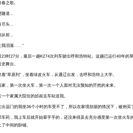
青春之歌。
进隧道，
有尽头，
到从前，
让我泪落……”
19日23时27分，最后一趟K274次列车驶出呼和浩特站。这趟已运行40年
历史舞台。
坐着“草原列”，坐着绿皮火车，从通辽出发，去呼和浩特上大学。
离家，第一次坐火车，第一次一个人面对无法预知的茫然的未来。
在一个家属大院住的邰叔去车站送我。
次出远门的我坐36个小时的车受不了，所以在家境拮据的情况下，破例买
晕车药，我上车后就开始晕乎乎的，还没来得及去充分感受第一次坐火车
上了中间的卧铺。