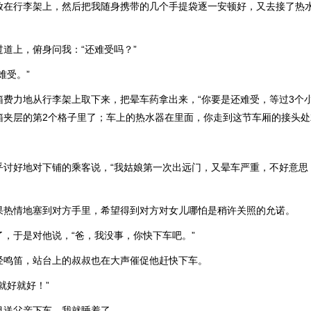
放在行李架上，然后把我随身携带的几个手提袋逐一安顿好，又去接了热
道上，俯身问我：“还难受吗？”
难受。”
箱费力地从行李架上取下来，把晕车药拿出来，“你要是还难受，等过3个
箱夹层的第2个格子里了；车上的热水器在里面，你走到这节车厢的接头处
乎讨好地对下铺的乘客说，“我姑娘第一次出远门，又晕车严重，不好意思
果热情地塞到对方手里，希望得到对方对女儿哪怕是稍许关照的允诺。
了，于是对他说，“爸，我没事，你快下车吧。”
经鸣笛，站台上的叔叔也在大声催促他赶快下车。
就好就好！”
目送父亲下车，我就睡着了。