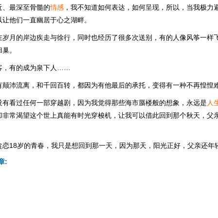
近、最深至骨髓的
情感
，我不知道如何表达，如何呈现，所以，当我极力
以让他们一直幽居于心之湖畔。
在岁月的岸边疾走与徐行，同时也经历了很多次送别，有的人像风筝一样
归巢。
客，有的成为泉下人……
有颠沛流离，和千回百转，都因为有他最后的承托，变得有一种不再惶惶
没有看过任何一部穿越剧，因为我觉得那些海市蜃楼般的想象，永远是
人
却非常渴望这个世上真能有时光穿梭机，让我可以借此回到那个秋天，父
贪恋18岁的青春，我只是想回到那一天，因为那天，阳光正好，父亲还年
章: