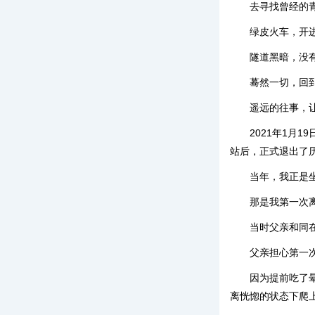
去寻找曾经的
绿皮火车，开
隧道黑暗，没
蓦然一切，回
遥远的往事，
2021年1月
站后，正式退出了
当年，我正是
那是我第一次
当时父亲和同
父亲担心第一
因为提前吃了
离恍惚的状态下爬