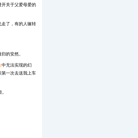
避开关于父爱母爱的
飞走了，有的人辗转
难归的安然。
生
中无法实现的幻
亲第一次去送我上车
轻。