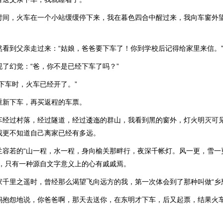
时间，火车在一个小站缓缓停下来，我在暮色四合中醒过来，我向车窗外
然看到父亲走过来：“姑娘，爸爸要下车了！你到学校后记得给家里来信。
了幻觉：“爸，你不是已经下车了吗？”
下车时，火车已经开了。”
重新下车，再买返程的车票。
车经过村落，经过隧道，经过逶迤的群山，我看到黑的窗外，灯火明灭可
我更不知道自己离家已经有多远。
兰容若的“山一程，水一程，身向榆关那畔行，夜深千帐灯。风一更，雪一
时，只有一种源自文字意义上的心有戚戚焉。
家千里之遥时，曾经那么渴望飞向远方的我，第一次体会到了那种叫做“乡
妈抱怨地说，你爸爸啊，那天去送你，在东明才下车，后又起票，结果火