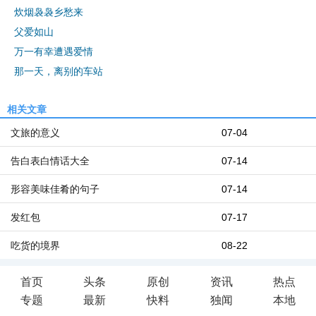
炊烟袅袅乡愁来
父爱如山
万一有幸遭遇爱情
那一天，离别的车站
相关文章
文旅的意义
07-04
告白表白情话大全
07-14
形容美味佳肴的句子
07-14
发红包
07-17
吃货的境界
08-22
首页
头条
原创
资讯
热点
专题
最新
快料
独闻
本地