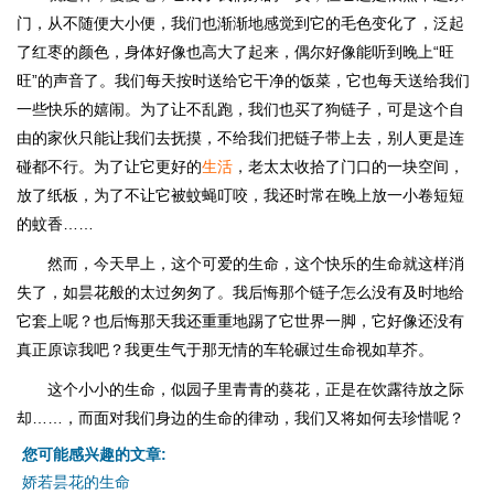
门，从不随便大小便，我们也渐渐地感觉到它的毛色变化了，泛起
了红枣的颜色，身体好像也高大了起来，偶尔好像能听到晚上“旺
旺”的声音了。我们每天按时送给它干净的饭菜，它也每天送给我们
一些快乐的嬉闹。为了让不乱跑，我们也买了狗链子，可是这个自
由的家伙只能让我们去抚摸，不给我们把链子带上去，别人更是连
碰都不行。为了让它更好的
生活
，老太太收拾了门口的一块空间，
放了纸板，为了不让它被蚊蝇叮咬，我还时常在晚上放一小卷短短
的蚊香……
然而，今天早上，这个可爱的生命，这个快乐的生命就这样消
失了，如昙花般的太过匆匆了。我后悔那个链子怎么没有及时地给
它套上呢？也后悔那天我还重重地踢了它世界一脚，它好像还没有
真正原谅我吧？我更生气于那无情的车轮碾过生命视如草芥。
这个小小的生命，似园子里青青的葵花，正是在饮露待放之际
却……，而面对我们身边的生命的律动，我们又将如何去珍惜呢？
您可能感兴趣的文章:
娇若昙花的生命