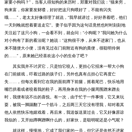
家要小狗吗？”，当客人得知狗的来历时，郑重对我们说：“猫来穷，
狗来富，你家要发财喽，好好把这只狗喂好了，不能有闪失
哦……”，老太太好像得理了就说，“我早就讲过，好好养着吧，他们
一天到晚就想着要送走它”。妻子似乎因为这句话竟然也时时刻刻地
关注起了这只小狗，一会看不到，就会问：“小狗呢？”我问她为什么
对小狗有了新的看法呢？她说：“这狗很干净，从来不进家门，也从
来不随便大小便，没有见过在门前附近有狗的粪便，很聪明伶俐
的……”，原来她已经喜欢这小小的生命了吧？
其实我并不讨厌它，只是怕它咬人，更担心它招来一帮大小狗
在门前嬉戏，吓着过路的孩子们，另外也真有点担心它再度亡
失……，但每次看到它在我的面前蹲下前腿，摇着尾巴，快乐地用
嘴巴拱着或者咬着我的鞋子，再用身体在我的小腿周围蹭来蹭去
时，我便有说不出的喜悦。有一次，由于忙于一件事情，它又来玩
耍，被我一脚踢翻了一个筋斗，之后两三天它没有理我，却对着其
他人依然快乐地嬉戏着，再后来，我送饭送菜过去，它又好像原谅
我似的，又开始蹲啊蹭啊什么的，好家伙，是聪明呢还是小气呢？
就这样，慢慢地，它成了我们家的一员，但它还是依然不进家