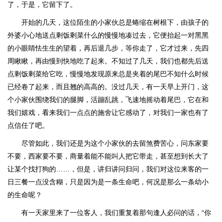
了，于是，它留下了。
开始的几天，这位陌生的小家伙总是蜷缩在树根下，由孩子的
外婆小心地送点剩饭剩菜什么的慢慢地凑过去，它便抬起一对黑黑
的小眼睛怯生生的望着，再后退几步，等你走了，它才过来，先四
周瞅瞅，再由慢到快地吃了起来。不知过了几天，我们也都先后送
点剩饭剩菜给它吃，慢慢地发现原来总是夹着的尾巴不知什么时候
已经卷了起来，而且翘的高高的。没过几天，有一天早上开门，这
个小家伙围绕我们的腿脚，活蹦乱跳，飞速地摇动着尾巴，它在和
我们嬉戏，看来我们一点点的施舍让它感动了，对我们一家也有了
点信任了吧。
尽管如此，我们还是为这个小家伙的去留煞费苦心，问东家要
不要，西家要不要，商量着能不能叫人把它带走，甚至想到长大了
让某个找打狗的……，但是，讲归讲问归问，我们对这位来客的一
日三餐一点没含糊，只是因为是一条生命吧，何况是那么一条幼小
的生命呢？
有一天家里来了一位客人，我们重复着那句逢人必问的话，“你