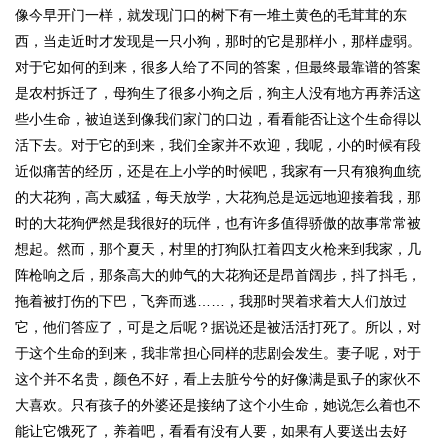
像今早开门一样，就发现门口的树下有一堆土黄色的毛茸茸的东
西，当走近时才发现是一只小狗，那时的它是那样小，那样虚弱。
对于它如何的到来，很多人给了不同的答案，但最终最靠谱的答案
是农村拆迁了，母狗生了很多小狗之后，狗主人没有地方再养活这
些小生命，被迫送到像我们家门的口边，看看能否让这个生命得以
活下去。对于它的到来，我们全家并不欢迎，我呢，小的时候有段
近似痛苦的经历，还是在上小学的时候吧，我家有一只有狼狗血统
的大花狗，高大威猛，每天放学，大花狗总是远远地迎接着我，那
时的大花狗俨然是我很好的玩伴，也有许多值得骄傲的故事常常被
想起。然而，那个夏天，村里的打狗队扛着四支火枪来到我家，几
阵枪响之后，那条高大的帅气的大花狗还是昂首阔步，抖了抖毛，
拖着被打伤的下巴，飞奔而逃……，我那时哭着求着大人们放过
它，他们答应了，可是之后呢？据说还是被活活打死了。所以，对
于这个生命的到来，我非常担心同样的悲剧会发生。妻子呢，对于
这个并不名贵，颜色不好，看上去脏兮兮的好像满是虱子的家伙不
大喜欢。只有孩子的外婆还是接纳了这个小生命，她说怎么着也不
能让它饿死了，养着吧，看看有没有人要，如果有人要送出去好