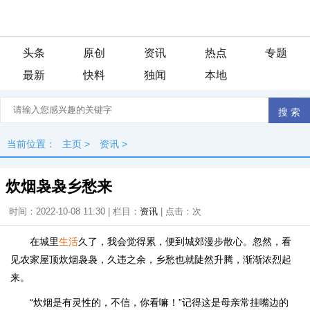
头条
原创
资讯
热点
专题
最新
快料
独闻
本地
当前位置：
主页
>
资讯
>
炊烟袅袅乡愁来
时间：2022-10-08 11:30 | 栏目：
资讯
| 点击：
次
在城里
生活
久了，我会觉得累，便到城郊漫步散心。忽然，看
见农家屋顶炊烟袅袅，久违之余，乡愁也就陡然升腾，渐渐浓烈起
来。
“炊烟是有灵性的，不信，你看嘛！”记得这是母亲常挂嘴边的