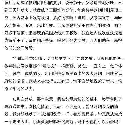
议后，达成了做烟筒排烟的共识。说干就干。父亲请来泥水匠，不
到三天的功夫，就做成了三眼灶的烟筒，能直接将炊烟排到屋顶上
空，屋内基本上没有炊烟，多好的事啊！当晚，父亲高兴了，与匠
人们划拳、喝酒，乐此不疲。母亲更是抑制不住内心的激动，做了
好多下酒菜，把喜庆的氛围浓烈到了极致。我在屋内也没被炊烟熏
染得受不了，反而拍起手板、唱起儿歌为父母、匠人们助兴，赢得
他们的交口称赞。
“不能忘记炊烟哦，要向炊烟学习！”尽兴之后，父母侃侃而谈，
教导我要像炊烟那个“老朋友” 一样醒豁、灵性、一直向上，做个体
面、风光、成就的人。出门瞧瞧烟筒里冒出的袅袅炊烟，回味父母
恳切的话语，我越来越觉得言之有理，情不自禁地捏紧了拳头，倍
添了学习的动力。
功到自然成。那年秋天，我在父母急切的盼望中，终于拿到了
录取通知书，喜悦之情溢于言表。不经意间，瞥到炊烟袅袅的情
景，我分明感动了：炊烟跟父母一样，都欣慰得很，毕竟我成为第
一个走出大山、脱离黄泥巴脚杆的典范，能不令他们引以为豪吗！