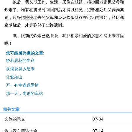
以后，我长期工作、生活、居住在城镇，很少回老家见父母和
炊烟了。唯有在挤出时间回归后才得以相见，短暂相处后又匆匆离
别，只好把慢慢老去的父母和袅袅炊烟储存在记忆的深处，经历魂
牵梦绕后，才算弥补了些许遗憾。
瞧，眼前的炊烟已然袅袅，我那相亲相爱的乡愁不涌上来才怪
呢！
您可能感兴趣的文章:
娇若昙花的生命
炊烟袅袅乡愁来
父爱如山
万一有幸遭遇爱情
那一天，离别的车站
相关文章
文旅的意义
07-04
告白表白情话大全
07-14