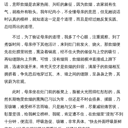
话，意即炊烟是农家热闹、兴旺的象征，因为炊烟，农家就有生
气，就格外有盼头。我年纪尚小，不全懂母亲的意思，但见她说话
时认真的模样，就知道这一定是个道理，而且是经过她反复实践、
总结而出的道理。
不过，为了验证母亲的道理，我多了个心眼，注重观察。到了
煮饭时间，母亲停下其他活计，来到灶门前发火、烧火。那炊烟便
先在灶膛里转悠，熏染着锅底，经不住火势的催促与上空的吸引，
再钻缝隙向上升腾。可惜，没有烟筒，炊烟就横冲直撞或上蹿下
跳，迅速弥漫开来。终究天空才是炊烟的归宿，满屋子的炊烟相互
拥挤着，争先恐后地穿过瓦、木、墙之间的缝隙，呈袅袅之势，其
状蔚为壮观。
此时，母亲坐在灶门前的板凳上，脸被火光照得红彤彤的，虽
然长期饱受炊烟的熏陶已习以为常，但还是不时会捂鼻、揉眼，乃
至咳嗽，难受样不言而喻。只是她与父亲一样，尽量减轻痛苦状，
彰显坚强，给我树立榜样。我呢，肯定遭不住，在炊烟里“浸泡”不到
十分钟，便流泪、呼吸急促、咳嗽，非常具体。“快去外面呼吸新鲜