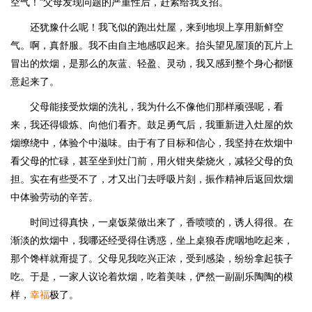
空气！”父母发现问题的严重性后，赶紧给我支招。
还犹豫什么呢！我飞似的跑出灶屋，来到地坝上享用新鲜空
气。啊，真舒服。我不由自主地感叹起来。抬头望见屋顶的瓦片上
冒出的炊烟，是那么的灰蓝、轻盈、灵动，我又感到整个身心都惬
意起来了。
父母能接受炊烟的洗礼，我为什么不像他们那样顽强呢，看
来，我还得锻炼、向他们看齐。鼓足勇气后，我重新进入灶屋的炊
烟缭绕中，体验个中滋味。由于有了目标和信心，我坚持在炊烟中
看父母的忙碌，甚至坐到灶门前，用火钳夹柴烧火，减轻父母的负
担。实在有些受不了，才又出门去呼吸片刻，振作精神后返回炊烟
中体验劳动的辛苦。
时间过得真快，一桌饭菜做出来了，香喷喷的，诱人得很。在
渐淡的炊烟中，我哪还经受得住诱惑，坐上桌狼吞虎咽地吃起来，
那个馋样就甭提了。父母见我吃兴正浓，受到感染，纷纷拿起筷子
吃。于是，一家人议论着炊烟，吃着美味，俨然一副副乐陶陶的模
样，
幸福
极了。