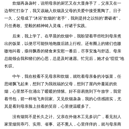
炊烟再袅袅时，说明母亲的厨艺又在大显身手了，父亲又在一
边帮忙打杂了，我又该融入炊烟及父母的关爱中接受熏陶了。日子
一久，父母成了“沐浴”炊烟的“老手”，我则是持之以恒的“磨砺者”，
只任勇敢、坚毅的精神铸入灵魂，付诸于实践。
后来，我上学了。在早晨的炊烟中，我盼望着早些吃到母亲煮
出的饭菜，以便尽可能快地饱腹后踏上行程。还有圈上的猪们也嗷
嗷地叫着，亟待飘香的猪食来安慰一番后，尽享安逸与舒适。母亲
总能领会我和猪们的心思，总是及时遂愿。忙完后，她才会“哎哎”地
长叹。
中午，我在校看不见母亲和炊烟，就吃着母亲备的冷饭菜，任
思绪飘飞起来，想到了为我祝福的父母，想到了屋内外蔓延的炊
烟，心里禁不住涌出了暖暖的情愫。好不容易熬到下午放学，我背
着书包，箭一样地飞奔回家。又见炊烟袅袅，我的心倍感踏实，尤
其是看到母亲脸上挂着的笑容，心里便温暖多了。
没有烟筒不是长久之计。父亲在外做木工见多识广，看见别人
家里烟筒乖巧、实用、省事、还不熏人，心里痒痒的，就与母亲商