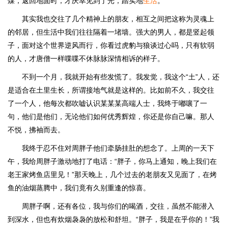
煤，返回地面时，才庆幸见到了光，踏实地
生活
。
其实我也交往了几个精神上的朋友，相互之间把这称为灵魂上
的邻居，但生活中我们往往隔着一堵墙。强大的男人，都是竖起领
子，面对这个世界逆风而行，你看过虎豹与狼谈过心吗，只有软弱
的人，才唐僧一样喋喋不休脉脉深情相诉的样子。
不到一个月，我就开始有些发慌了。我发觉，我这个“土”人，还
是适合在土里生长，所谓接地气就是这样的。比如前不久，我交往
了一个人，他每次都吹嘘认识某某某高端人士，我终于嘟嚷了一
句，他们是他们，无论他们如何优秀辉煌，你还是你自己嘛。那人
不悦，拂袖而去。
我终于忍不住对周胖子他们牵肠挂肚的想念了。上周的一天下
午，我给周胖子激动地打了电话：“胖子，你马上通知，晚上我们在
老王家烤鱼店里见！”那天晚上，几个过去的老朋友又见面了，在烤
鱼的油烟蒸腾中，我们竟有久别重逢的惊喜。
周胖子啊，还有各位，我与你们的喝酒，交往，虽然不能潜入
到深水，但也有炊烟袅袅的放松和舒坦。“胖子，我是在乎你的！”我