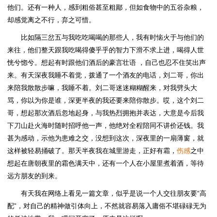
他们。还有一种人，感到粗俗甚至粗鄙，但如食物中的五谷杂粮，
却感觉离之不行，弃之可惜。
比如隔三岔五与我吃吃喝喝的那些人，我有时恼火于与他们的
来往，他们整天跟我吃喝得傻乎乎的智力下滑不求上进，喝得人世
恍兮惚兮。想起有时跟他们酒后的豪言壮语 ，自己也忍不住笑出声
来。有天深夜我睡不着觉，拨通了一个酒友的电话，刘二哥，你出
来陪我散散步嘛，我睡不着。刘二哥迷迷糊糊醒来，对我劈头大
骂，你以为你是谁，深更半夜的我还要来陪你散步。哎，这个刘二
哥，想起那次酒后忽地起身，与我热烈拥抱并表达，大意是今后我
下刀山赴火海时随时招呼他一声，他绝对全程陪同不讲价还钱。我
甚为感动，示他为患难之交，没想到这次，深夜里的一扇薄窗，就
这样被轻易捅破了。那天半夜我在城里游走，正好有霜，
伤感
之中
想起在唐朝夜里的霜色满天中，还有一个人在小屋里煮着酒，等待
远方朋友的到来。
有天我在网络上看见一篇文章，似乎是说一个人交往朋友要“高
配”，对自己的精神做引体向上，不然就容易落入庸俗不堪碌碌无为