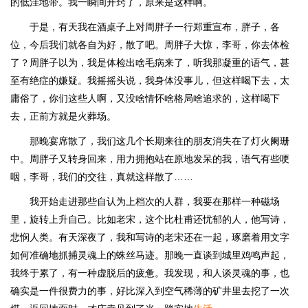
的低洼地带。我一瞬间开窍了，原来是这样啊。
于是，有天我在酒桌子上对周胖子一行郑重宣布，胖子，各
位，今后我们就各自为好，散了吧。周胖子大惊，李哥，你去体检
了？周胖子以为，我是体检出啥毛病来了，听我那凝重的语气，甚
至有绝症的嫌疑。我摇摇头说，我身体没事儿，但这样喝下去，太
庸俗了，你们这些人啊，又没啥情怀啥格局啥追求的，这样喝下
去，正前方就是火葬场。
那晚宴席散了，我们这几个长期来往的朋友消失在了灯火阑珊
中。周胖子又转身回来，用力拥抱站在原地发呆的我，语气有些哽
咽，李哥，我们的交往，真就这样散了……
我开始走进那些自认为上档次的人群，我要在那样一种磁场
里，旋转上升自己。比如老宋，这个比杜甫还忧郁的人，他写诗，
悲悯人类。有天深夜了，我和写诗的老宋还在一起，琢磨着用文字
如何准确地抓捕灵魂上的蛛丝马迹。那晚一直谈到城里鸡鸣声起，
我终于累了，有一种虚脱后的疲惫。我发现，和人谈灵魂的事，也
确实是一件很费力的事，好比深入到空气稀薄的矿井里去挖了一次