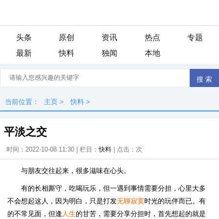
头条
原创
资讯
热点
专题
最新
快料
独闻
本地
当前位置：
主页
>
快料
>
平淡之交
时间：2022-10-08 11:30 | 栏目：
快料
| 点击：
次
与朋友交往起来，很多滋味在心头。
有的长相厮守，吃喝玩乐，但一遇到事情需要分担，心里大多
不会想起这人，因为明白，只是打发
无聊
寂寞
时光的玩伴而已。有
的不常见面，但逢
人生
的甘苦，需要分享分担时，首先想起的就是