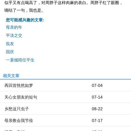
似乎又有点喝高了，对周胖子这样肉麻的表白。周胖子红了眼圈，
嘀咕了一句，我也是。
您可能感兴趣的文章:
母亲的年
平淡之交
侃友
国庆
一蓑烟雨任平生
相关文章
再回首恍然如梦
07-04
关心女朋友的短句
07-14
乡愁这只虫子
08-22
母亲教会我节俭
07-17