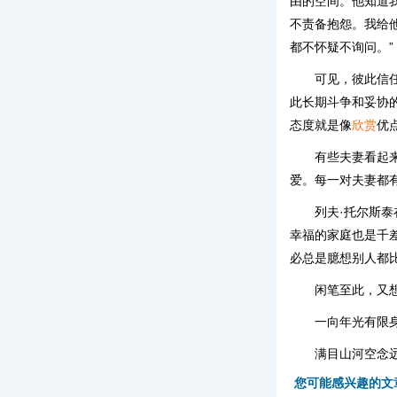
由的空间。他知道
不责备抱怨。我给
都不怀疑不询问。”
可见，彼此信
此长期斗争和妥协
态度就是像
欣赏
优
有些夫妻看起
爱。每一对夫妻都
列夫·托尔斯泰
幸福的家庭也是千
必总是臆想别人都
闲笔至此，又
一向年光有限
满目山河空念
您可能感兴趣的文