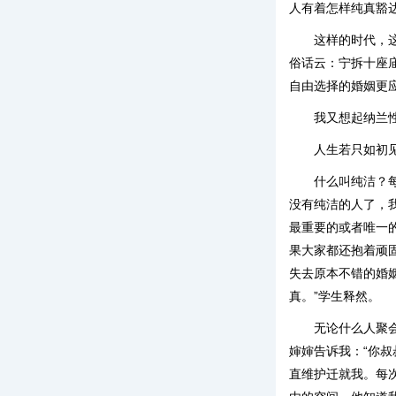
人有着怎样纯真豁
这样的时代，
俗话云：宁拆十座
自由选择的婚姻更
我又想起纳兰
人生若只如初
什么叫纯洁？
没有纯洁的人了，
最重要的或者唯一
果大家都还抱着顽
失去原本不错的婚
真。”学生释然。
无论什么人聚
婶婶告诉我：“你
直维护迁就我。每