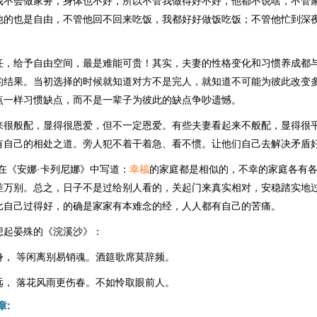
我不会做家务，身体也不好，所以不管我做得好不好，他都不说啥，不管
他的也是自由，不管他回不回来吃饭，我都好好做饭吃饭；不管他忙到深
任，给予自由空间，最是难能可贵！其实，夫妻的性格变化和习惯养成都
的结果。当初选择的时候就知道对方不是完人，就知道不可能为彼此改变
点一样习惯缺点，而不是一辈子为彼此的缺点争吵遗憾。
来很般配，显得很恩爱，但不一定恩爱。有些夫妻看起来不般配，显得很
有自己的相处之道。旁人犯不着干着急、看不惯。让他们自己去解决矛盾
在《安娜·卡列尼娜》中写道：
幸福
的家庭都是相似的，不幸的家庭各有
差万别。总之，日子不是过给别人看的，关起门来真实相对，安稳踏实地
比自己过得好，的确是家家有本难念的经，人人都有自己的苦痛。
想起晏殊的《浣溪沙》：
身， 等闲离别易销魂。酒筵歌席莫辞频。
远， 落花风雨更伤春。不如怜取眼前人。
章: