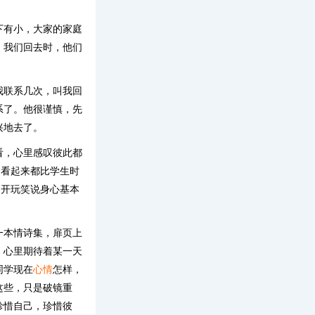
下有小，大家的家庭
，我们回去时，他们
我联系几次，叫我回
系了。他很谨慎，先
兴地去了。
看，心里感叹彼此都
，看起来都比学生时
，开玩笑说身心基本
一本情诗集，扉页上
！心里期待着某一天
同学现在
心情
怎样，
这些，只是破镜重
珍惜自己，珍惜彼