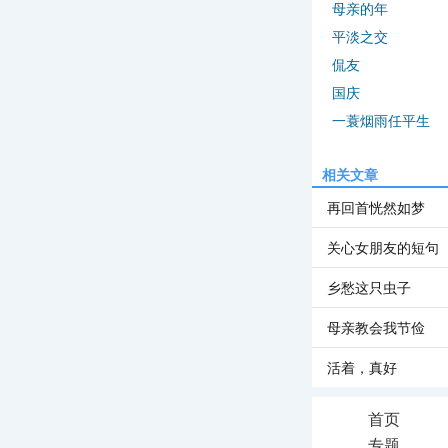
母亲的年
平淡之交
侃友
国庆
一蓑烟雨任平生
相关文章
再回首恍然如梦
关心女朋友的短句
乡愁这只虫子
母亲教会我节俭
活着，真好
首页
专题