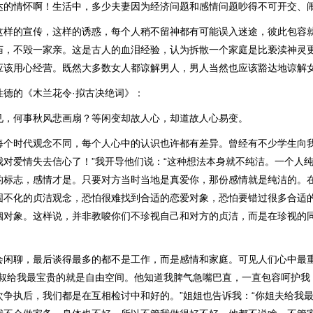
达的情怀啊！生活中，多少夫妻因为经济问题和感情问题吵得不可开交、
这样的宣传，这样的诱惑，每个人稍不留神都有可能误入迷途，彼此包容
庙，不毁一家亲。这是古人的血泪经验，认为拆散一个家庭是比亵渎神灵
应该用心经营。既然大多数女人都谅解男人，男人当然也应该豁达地谅解
性德的《木兰花令·拟古决绝词》：
见，何事秋风悲画扇？等闲变却故人心，却道故人心易变。
每个时代观念不同，每个人心中的认识也许都有差异。曾经有不少学生向我
我对爱情失去信心了！”我开导他们说：“这种想法本身就不纯洁。一个人
的标志，感情才是。只要对方当时当地是真爱你，那份感情就是纯洁的。
固不化的贞洁观念，恐怕很难找到合适的恋爱对象，恐怕要错过很多合适
姻对象。这样说，并非教唆你们不珍视自己和对方的贞洁，而是在珍视的
会闲聊，最后谈得最多的都不是工作，而是感情和家庭。可见人们心中最
叔叔给我最宝贵的就是自由空间。他知道我脾气急嘴巴直，一直包容呵护我
次争执后，我们都是在互相检讨中和好的。”姐姐也告诉我：“你姐夫给我