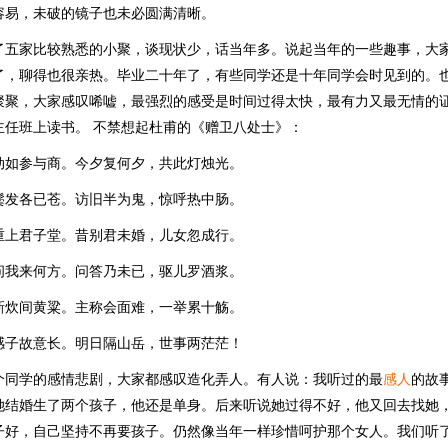
容易，未破的镜子也未必圆满清晰。
了五家比较熟悉的小聚，谈现状少，话当年多。说起当年的一些趣事，大
了，聊得也很亲热。毕业二十年了，有些同学还是十年同学会时见到的。
聚聚，大家感叹唏嘘，最强烈的感受是时间过得太快，最有力又最无情的
主任班上读书。 不禁想起杜甫的《赠卫八处士》：
动如参与商。今夕复何夕，共此灯烛光。
鬓发各已苍。访旧半为鬼，惊呼热中肠。
重上君子堂。昔别君未婚，儿女忽成行。
问我来何方。问答乃未已，驱儿罗酒浆。
新炊间黄粱。主称会面难，一举累十觞。
感子故意长。明日隔山岳，世事两茫茫！
个同学的感情悲剧，大家都感叹造化弄人。有人说：我听过的最
感人
的故
她结婚生了两个孩子，他还是单身。后来听说她过得不好，他又回去找她
子好，自己坚持不再要孩子。仍然像当年一样珍惜呵护那个女人。我们听