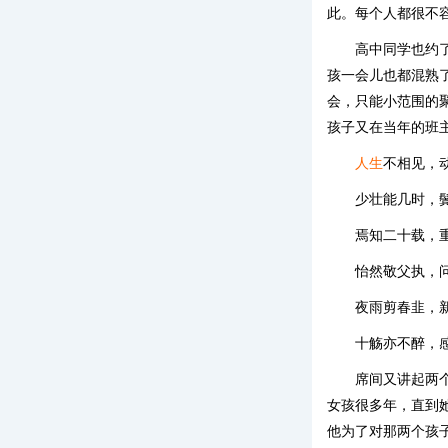
此。每个人都很不
高中同学也约
孩一会儿也都混熟
会，只能小范围的
孩子又在当年的班
人生
不相见，
少壮能几时，
焉知二十载，
怡然敬父执，
夜雨剪春韭，
十觞亦不醉，
席间又讲起两
女孩很多年，直到
他为了对那两个孩