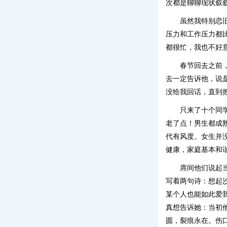
次都是聊聊现状叙
虽然我特别恋
压力和工作压力都
都很忙，我也不好
春节回去之前
去一定告诉他，说
没给我回话，直到
只来了十个同
老了点！男生都成
代有风度。女生并
健康，家庭基本和
席间他们说起
写着两句诗：想起
某个人也能如此爱
真想告诉她：当初
圆，裂痕永在。伤