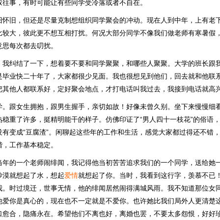
叙往事，有时可能让有些同学受冷落或者不自在。
旧怀旧，但还是尽量克制想组织同学聚会的冲动。现在人到中年，上有老
比较大，彼此更不想互相打扰。何况大部分同学不像我们做老师有寒暑假
意思每次都去叨扰。
，我纠结了一下，想着要不要和同学聚聚，和哪些人聚聚。大学的班长跟
是毕业快二十年了，大家都很少见面。我也很想见到他们，回去就和他联
把其他人都联系好，定好聚会地点，才打电话叫我过去，我接到电话就高
学。跟女生拥抱，跟男生握手，亲切如故！好像未曾久别。坐下来慢慢细
熟稳重了许多，挺精明能干的样子。仿佛印证了“男人四十一枝花”的俗语
没有变成“豆腐渣”。闲聊起这些年的工作和生活，感觉大家都过得还不错
谐，工作基本稳定。
当年的一个老师闹绯闻，我记得他当初苦苦追求我们的一个同学，送给她
沙漠就想起了水，想起
爱情
就想起了你。当时，我看到这行字，羡慕不已
我。时过境迁，世事无情，他的绯闻居然闹得满城风雨。我不知道那位女
他爱你是真心的，现在也不一定就是不爱你。也许她比我们局外人更清楚
口愈合，隐痛永在。希望他们不离也好，离婚也罢，不要太多怨恨，好好