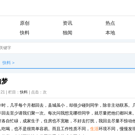
原创
资讯
热点
快料
独闻
本地
快料
>
如梦
:21 | 栏目：
快料
| 点击：
次
作时，几乎每个月都回去，县城虽小，却很少碰到同学，除非主动联系。
年回去至少请我们聚一次。每次问我想见哪些同学，就尽量把他们都叫来
家各自忙碌，成家生子，住房也不宽敞，不好去打扰，我回去尽量不惊动
人吃喝，也不是很简单容易。而且工作性质不同，
生活
环境不同，慢慢发