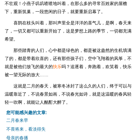
不壮观！小燕子叽叽喳喳地叫着，在那么多的寻常百姓家的屋檐
下，重新筑巢，一段悠闲的日子，就要重新启幕了。
喜鹊在枝头叫着，那叫声里全是洋洋的喜气儿，是啊，春天来
了，一切又都可以重新开始了，这是梦想上路的季节，一切都充满
希望。
那些踏青的人们，心中都是绿色的，都是被这盎然的生机填满
了的，都是带着欣喜的，还有那些孩子们，空中飞翔着的风筝，不
就是被他们放飞的最大的
快乐
吗？追逐着，奔跑着，欢笑着，快乐
被一望无际的放大……
这就是二月的春天，被寒冬冰封了这么久的人们，终于可以与
温暖靠近了，不说春景如画，不说春光如诗，就是这温暖的春风轻
轻一吹啊，就能让人酩酊大醉了。
您可能感兴趣的文章:
二月春来早
不畏将来，看淡得失
母亲的春播