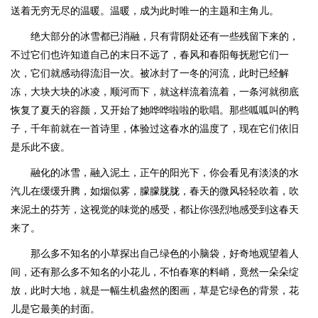
送着无穷无尽的温暖。温暖，成为此时唯一的主题和主角儿。
绝大部分的冰雪都已消融，只有背阴处还有一些残留下来的，
不过它们也许知道自己的末日不远了，春风和春阳每抚慰它们一
次，它们就感动得流泪一次。被冰封了一冬的河流，此时已经解
冻，大块大块的冰凌，顺河而下，就这样流着流着，一条河就彻底
恢复了夏天的容颜，又开始了她哗哗啦啦的歌唱。那些呱呱叫的鸭
子，千年前就在一首诗里，体验过这春水的温度了，现在它们依旧
是乐此不疲。
融化的冰雪，融入泥土，正午的阳光下，你会看见有淡淡的水
汽儿在缓缓升腾，如烟似雾，朦朦胧胧，春天的微风轻轻吹着，吹
来泥土的芬芳，这视觉的味觉的感受，都让你强烈地感受到这春天
来了。
那么多不知名的小草探出自己绿色的小脑袋，好奇地观望着人
间，还有那么多不知名的小花儿，不怕春寒的料峭，竟然一朵朵绽
放，此时大地，就是一幅生机盎然的图画，草是它绿色的背景，花
儿是它最美的封面。