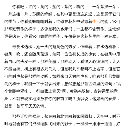
你看吧，红的，黄的，蓝的，紫的，粉的……一朵紧挨一朵，
一片连接一片，苏醒的蜂蝶，在其中更是流连忘返，这是属于它们
的季节，你看蜜蜂嗡嗡叫着，忙碌在花丛中采撷着
生活
的蜜，它们
那辛勤劳作的样子，多像是我的乡亲们，一生都不舍劳作。这蝴蝶
更是疯狂，你看它们舞蹈的样子，多像是在这花丛里的一种狂欢。
最爱水边柳，她一头的鹅黄色的秀发，低垂着，在水边梳妆，
微风一吹，还会随风荡漾，如同一位位初长成的少女，在微风中甩
着自己的头发一样，那样美丽，那样动人，看得人心痒痒的，让人
不能自持。树上有很多只鸟儿，但是我几乎都叫不上名字，但是它
们的叫声都是那样的动听，如同来自天籁的声音，唯独那几只黄鹂
鸟的样子，我能一下子就认出来，忽然想起那首古诗里的诗句：“两
个黄鹂鸣翠柳，一行白鹭上青天”啊，黄鹂鸣翠柳，古诗词里的意
象，不就被现实地摆放在你的眼前了吗？所以说，这如画的春景，
就是一首平平仄仄的诗。
那些迁徙的候鸟，都在向着北方向着家园回归，天空中，时不
时地就会有它们成群结队飞回来的影子，一群群一排排一道道，好