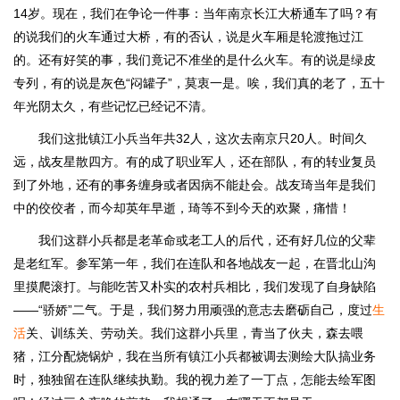
14岁。现在，我们在争论一件事：当年南京长江大桥通车了吗？有
的说我们的火车通过大桥，有的否认，说是火车厢是轮渡拖过江
的。还有好笑的事，我们竟记不准坐的是什么火车。有的说是绿皮
专列，有的说是灰色“闷罐子”，莫衷一是。唉，我们真的老了，五十
年光阴太久，有些记忆已经记不清。
我们这批镇江小兵当年共32人，这次去南京只20人。时间久
远，战友星散四方。有的成了职业军人，还在部队，有的转业复员
到了外地，还有的事务缠身或者因病不能赴会。战友琦当年是我们
中的佼佼者，而今却英年早逝，琦等不到今天的欢聚，痛惜！
我们这群小兵都是老革命或老工人的后代，还有好几位的父辈
是老红军。参军第一年，我们在连队和各地战友一起，在晋北山沟
里摸爬滚打。与能吃苦又朴实的农村兵相比，我们发现了自身缺陷
——“骄娇”二气。于是，我们努力用顽强的意志去磨砺自己，度过
生
活
关、训练关、劳动关。我们这群小兵里，青当了伙夫，森去喂
猪，江分配烧锅炉，我在当所有镇江小兵都被调去测绘大队搞业务
时，独独留在连队继续执勤。我的视力差了一丁点，怎能去绘军图