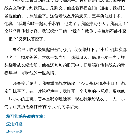
联谊会结束回到镇江，我心潮未平。辉和权送纪念册给未去的
战友义和保，约我同去。见到义，他拄着双拐在门口迎接，我赶忙
紧握他的手，扶他坐下。这位老战友身染恶疾，三年前动过手术。
他说：“我是和琦一起动手术的，他走了，我坚持到今天，我满足！”
义的坚毅使我动容。我试探地问他：“我有车载你，今晚能不能小聚
一把？”义爽快答应了。
餐馆里，临时聚集起部分“小兵”。秋夜华灯下，“小兵”们其实都
已老了，须发苍苍。大家一如当年，热烈聊天。保却不发一声，埋
头翻看战友纪念册，他在沉甸甸的册页中，仔细端详他和战友的青
春年华，寻味他的一世兵情。
晚餐接近尾声，我郑重向战友揭秘：“今天是我66岁生日！” 战
友们惊喜了。在一片祝福声中，我打开一个庆生的小蛋糕。蛋糕像
一只小小的玉碗，它本是我今晚独享，现在我献给战友，一人一小
勺，让共历沧桑甘苦的“小兵”们同享甜美。
您可能感兴趣的文章:
煤油灯盏
战友情深