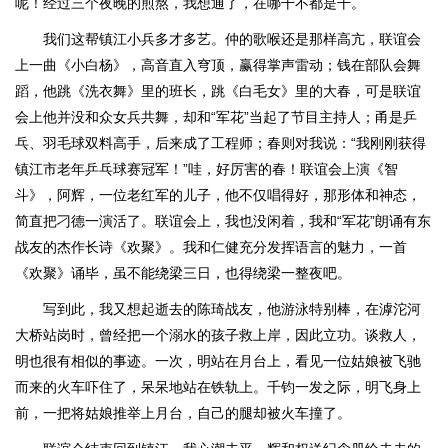
呢！经过三个夜晚的煎熬，我想通了，在哪干不都是干。
我们这帮镇江小兵多才多艺。仲的歌喉还是那样高亢，联谊会
上一曲《小白杨》，高音直入穹顶，赢得掌声雷动；钱在部队会舞
蹈，他跳《洗衣舞》里的班长，跳《白毛女》里的大春，可是联谊
会上他并没和众女兵共舞，却和“军花”当起了节目主持人；甬是乒
乓、羽毛球双料高手，后来成了工程师；春则对我说：“我刚刚获得
镇江市老年乒乓球赛冠军！”哇，好厉害的春！联谊会上演《智
斗》，阿辉，一位老红军的儿子，他不仅唱得好，那形体和神态，
简直把刁德一演活了。联谊会上，我也没闲着，我和“军花”朗诵有东
战友的杰作长诗《欢聚》。我和仁健充分发挥语言的魅力，一首
《欢聚》诵毕，虽不能绕梁三日，也得绕梁一整夜吧。
写到此，我又想起逝去的陈琦战友，他游泳特别棒，在滹沱河
大桥站岗时，曾经把一个溺水的孩子救上岸，因此立功。谈救人，
明也很有相似的事迹。一次，明站在月台上，看见一位姑娘被飞驰
而来的火车吓住了，呆呆地站在铁轨上。千钧一发之际，明飞身上
前，一把将姑娘推举上月台，自己的腿却被火车撞了。