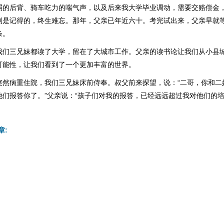
弱的后背、骑车吃力的喘气声，以及后来我大学毕业调动，需要交赔偿金
则是记得的，终生难忘。那年，父亲已年近六十。考完试出来，父亲早就
条。
我们三兄妹都读了大学，留在了大城市工作。父亲的读书论让我们从小县
可能性，让我们看到了一个更加丰富的世界。
突然病重住院，我们三兄妹床前侍奉。叔父前来探望，说：“二哥，你和二
们报答你了。”父亲说：“孩子们对我的报答，已经远远超过我对他们的培
。
章: