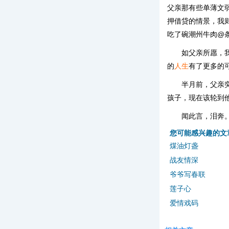
父亲那有些单薄文
押借贷的情景，我
吃了碗潮州牛肉@
如父亲所愿，
的
人生
有了更多的
半月前，父亲
孩子，现在该轮到他
闻此言，泪奔
您可能感兴趣的文
煤油灯盏
战友情深
爷爷写春联
莲子心
爱情戏码