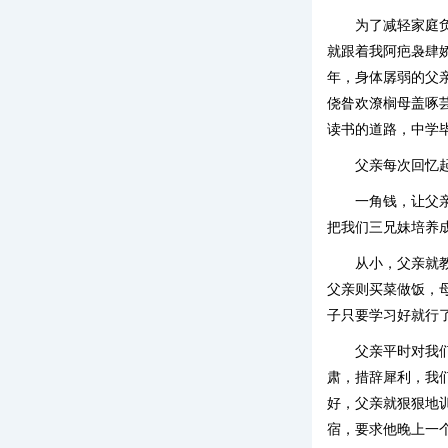
为了减轻家庭
就跟着我阿疤袅肆
年，身体孱弱的父
侥昝欢潦榈母盖啄
读书的道路，中学
父亲每次回忆
一角钱，让父
把我们三兄妹培养
从小，父亲就
父亲则买菜做饭，
子只要学习好就行
父亲平时对我
肃，措辞犀利，我
好，父亲就狠狠地
宿，要求他晚上一