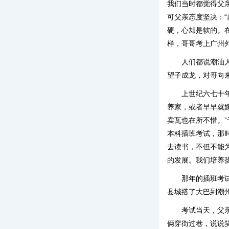
我们当时都觉得父
可父亲态度坚决：
硬，心却是软的。
样，哥哥考上广州
人们都说潮汕
望子成龙，对哥向
上世纪六七十
养家，或者早早就
卖瓦也在所不惜。
本科插班考试，那
去读书，不但不能
的发展。我们培养
那年的插班考
县城搭了大巴到潮
考试当天，父
俩穿街过巷，说说