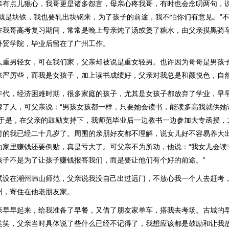
亲有点儿狠心，我哥更是诸多怨言，母亲心疼我哥，有时也会念叨两句，
“就是块铁，我也要轧出块钢来，为了孩子的前途，我不怕你们有意见。”
在我哥高考复习期间，常常是晚上母亲炖了汤或煲了糖水，由父亲摸黑骑
外贸学院，毕业后留在了广州工作。
人重男轻女，可在我们家，父亲却被说是重女轻男。也许因为哥哥是男孩
来严厉些，而我是女孩子，加上读书成绩好，父亲对我总是和颜悦色，自
年代，经济困难时期，很多家庭的孩子，尤其是女孩子都放弃了学业，早
嫁了人，可父亲说：“男孩女孩都一样，只要她会读书，能读多高我就供她
”于是，在父亲的鼓励支持下，我师范毕业后一边教书一边参加大专函授，
时的我已经二十几岁了。周围的亲朋好友都不理解，说女儿好不容易养大
为家里赚钱还要倒贴，真是亏大了。可父亲不为所动，他说：“我女儿会读
孩子不是为了让孩子赚钱报答我们，而是要让他们有个好的前途。”
试设在潮州韩山师范，父亲说我没自己出过远门，不放心我一个人去赶考
州，寄住在他老朋友家。
亲早早起来，给我准备了早餐，又借了朋友家单车，搭我去考场。古城的
笑笑，父亲当时具体说了些什么已经不记得了，我想应该都是鼓励和让我