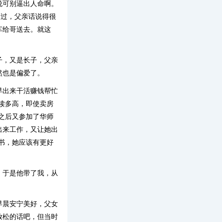
说可别逼出人命啊。
不过，父亲话说得很
车给哥送去。就这
子，又是长子，父亲
然也是偏爱了。
早出来干活赚钱帮忙
读多高，即使卖房
之后又参加了华师
出来工作，又让她出
书，她应该有更好
，于是他带了我，从
早晨安宁美好，父女
放松的话吧，但当时