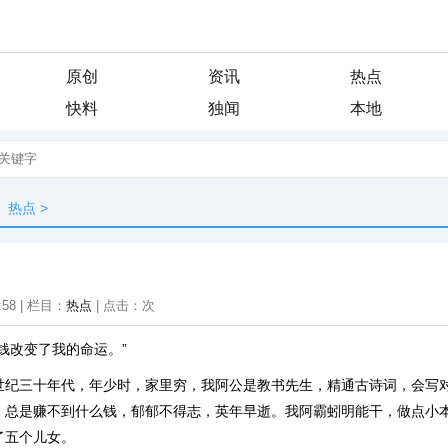
原创
资讯
热点
快料
独闻
本地
热点
>
:58 | 栏目：
热点
| 点击：
次
钱改变了我的命运。”
世纪三十年代，年少时，家里穷，我阿公是教书先生，精通古诗词，会写
，总是赚不到什么钱，郁郁不得志，英年早逝。我阿霸蚓明能干，做点小
了五个儿女。