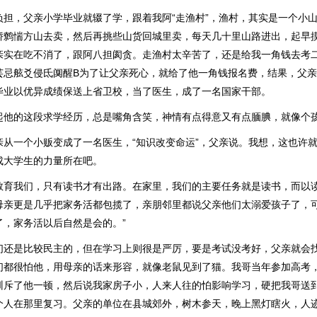
负担，父亲小学毕业就辍了学，跟着我阿“走渔村”，渔村，其实是一个小
娇鹩惴方山去卖，然后再挑些山货回城里卖，每天几十里山路进出，起早
亲实在吃不消了，跟阿八担阂贪。走渔村太辛苦了，还是给我一角钱去考
芸忌舷爻侵氐阒醒В为了让父亲死心，就给了他一角钱报名费，结果，父
毕业以优异成绩保送上省卫校，当了医生，成了一名国家干部。
起他的这段求学经历，总是嘴角含笑，神情有点得意又有点腼腆，就像个
亲从一个小贩变成了一名医生，“知识改变命运”，父亲说。我想，这也许
成大学生的力量所在吧。
教育我们，只有读书才有出路。在家里，我们的主要任务就是读书，而以
母亲更是几乎把家务活都包揽了，亲朋邻里都说父亲他们太溺爱孩子了，可
了，家务活以后自然是会的。”
们还是比较民主的，但在学习上则很是严厉，要是考试没考好，父亲就会
们都很怕他，用母亲的话来形容，就像老鼠见到了猫。我哥当年参加高考
训斥了他一顿，然后说我家房子小，人来人往的怕影响学习，硬把我哥送
个人在那里复习。父亲的单位在县城郊外，树木参天，晚上黑灯瞎火，人