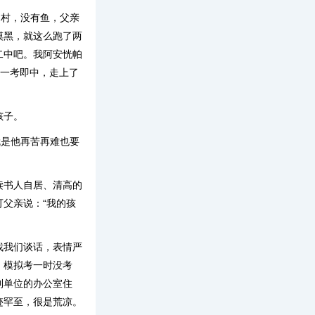
山村，没有鱼，父亲
摸黑，就这么跑了两
二中吧。我阿安恍帕
亲一考即中，走上了
孩子。
就是他再苦再难也要
读书人自居、清高的
父亲说：“我的孩
找我们谈话，表情严
，模拟考一时没考
到单位的办公室住
迹罕至，很是荒凉。