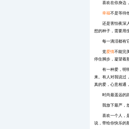
喜欢在你身边
幸福
不是等待
还是害怕夜深
想的种子，需要用
每一滴泪都有
党
爱情
不能完
停住脚步，凝望着
有一种爱，明
来。有人对我说过
真的爱，心意相通
时尚最遥远的
我放下最严，
喜欢一个人，
说，带给你快乐的