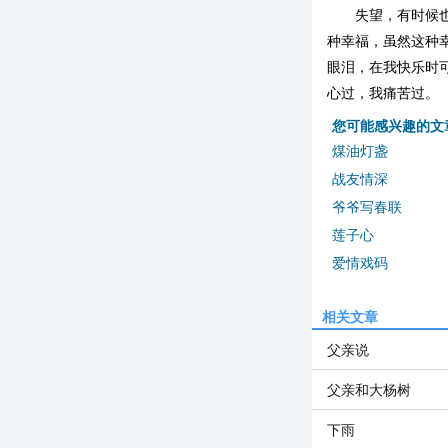
失望，有时候
种幸福，虽然这种
眼泪，在我快乐时
心过，我痛苦过。
您可能感兴趣的文
煤油灯盏
战友情深
爷爷写春联
莲子心
爱情戏码
相关文章
父亲说
父亲和大杨树
下雨