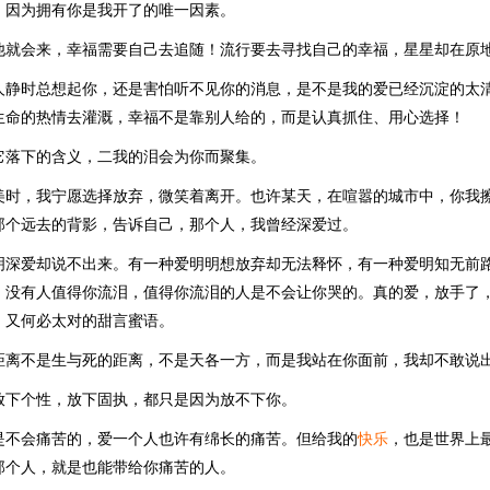
，因为拥有你是我开了的唯一因素。
他就会来，幸福需要自己去追随！流行要去寻找自己的幸福，星星却在原
人静时总想起你，还是害怕听不见你的消息，是不是我的爱已经沉淀的太
生命的热情去灌溉，幸福不是靠别人给的，而是认真抓住、用心选择！
它落下的含义，二我的泪会为你而聚集。
美时，我宁愿选择放弃，微笑着离开。也许某天，在喧嚣的城市中，你我
那个远去的背影，告诉自己，那个人，我曾经深爱过。
明深爱却说不出来。有一种爱明明想放弃却无法释怀，有一种爱明知无前
，没有人值得你流泪，值得你流泪的人是不会让你哭的。真的爱，放手了
，又何必太对的甜言蜜语。
距离不是生与死的距离，不是天各一方，而是我站在你面前，我却不敢说
放下个性，放下固执，都只是因为放不下你。
是不会痛苦的，爱一个人也许有绵长的痛苦。但给我的
快乐
，也是世界上
那个人，就是也能带给你痛苦的人。