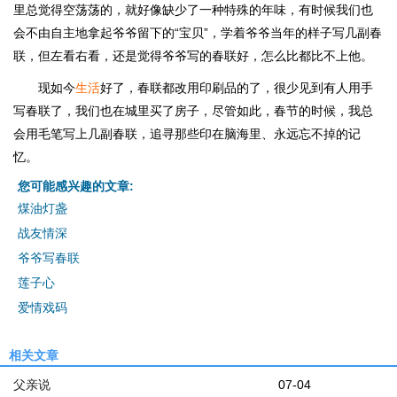
里总觉得空荡荡的，就好像缺少了一种特殊的年味，有时候我们也
会不由自主地拿起爷爷留下的“宝贝”，学着爷爷当年的样子写几副春
联，但左看右看，还是觉得爷爷写的春联好，怎么比都比不上他。
现如今
生活
好了，春联都改用印刷品的了，很少见到有人用手
写春联了，我们也在城里买了房子，尽管如此，春节的时候，我总
会用毛笔写上几副春联，追寻那些印在脑海里、永远忘不掉的记
忆。
您可能感兴趣的文章:
煤油灯盏
战友情深
爷爷写春联
莲子心
爱情戏码
相关文章
父亲说
07-04