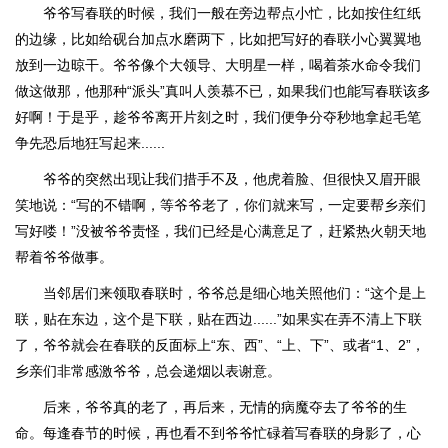
爷爷写春联的时候，我们一般在旁边帮点小忙，比如按住红纸
的边缘，比如给砚台加点水磨两下，比如把写好的春联小心翼翼地
放到一边晾干。爷爷像个大领导、大明星一样，喝着茶水命令我们
做这做那，他那种“派头”真叫人羡慕不已，如果我们也能写春联该多
好啊！于是乎，趁爷爷离开片刻之时，我们便争分夺秒地拿起毛笔
争先恐后地狂写起来......
爷爷的突然出现让我们措手不及，他虎着脸、但很快又眉开眼
笑地说：“写的不错啊，等爷爷老了，你们就来写，一定要帮乡亲们
写好喽！”没被爷爷责怪，我们已经是心满意足了，赶紧热火朝天地
帮着爷爷做事。
当邻居们来领取春联时，爷爷总是细心地关照他们：“这个是上
联，贴在东边，这个是下联，贴在西边......”如果实在弄不清上下联
了，爷爷就会在春联的反面标上“东、西”、“上、下”、或者“1、2”，
乡亲们非常感激爷爷，总会递烟以表谢意。
后来，爷爷真的老了，再后来，无情的病魔夺去了爷爷的生
命。每逢春节的时候，再也看不到爷爷忙碌着写春联的身影了，心