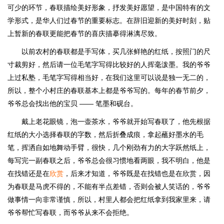
可少的环节，春联描绘美好形象，抒发美好愿望，是中国特有的文
学形式，是华人们过春节的重要标志。在辞旧迎新的美好时刻，贴
上暂新的春联更能把春节的喜庆描摹得淋漓尽致。
以前农村的春联都是手写体，买几张鲜艳的红纸，按照门的尺
寸裁剪好，然后请一位毛笔字写得比较好的人挥毫泼墨。我的爷爷
上过私塾，毛笔字写得相当好，在我们这里可以说是独一无二的，
所以，整个小村庄的春联基本上都是爷爷写的。每年的春节前夕，
爷爷总会找出他的宝贝 —— 笔墨和砚台。
戴上老花眼镜，泡一壶茶水，爷爷就开始写春联了，他先根据
红纸的大小选择春联的字数，然后折叠成痕，拿起蘸好墨水的毛
笔，挥洒自如地舞动手臂，很快，几个刚劲有力的大字跃然纸上，
每写完一副春联之后，爷爷总会很习惯地看两眼，我不明白，他是
在找错还是在
欣赏
，后来才知道，爷爷既是在找错也是在欣赏，因
为春联是马虎不得的，不能有半点差错，否则会被人笑话的，爷爷
做事情一向非常谨慎，所以，村里人都会把红纸拿到我家里来，请
爷爷帮忙写春联，而爷爷从来不会拒绝。