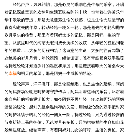
经轮声声，风风韵韵，那是心灵的唱响也是生命的乐章，吟唱
着记忆深处童真的欢愉和生活五味杂陈的丰腴，也带着些许苦乐年
华中淡淡的苦涩，那是无意遗落生命的缺憾，也是生命无法坚守的
青春和逝去的年华，转动经轮一轮又一轮，那是逝去的年轮和抛在
岁月尽头的往昔，那里有着阿妈太多的记忆，那是阿妈一生的守
望。从孩提时代的纯洁无暇到成长历练的收获，从年轻的狂热到老
年的厚重……太多的历程构筑了这诗意的生命，太多的往昔勾勒了
这绝美的岁月丹青，年轮滚滚，经轮滚滚，唯有青筋暴突双手温暖
地抚过经轮才知道岁月的温度和厚度，那是链接着昨天的沧桑今天
的
幸福
和明天的希望，那是阿妈一生成长的轨迹。
经轮声声，洋洋溢耳，那是轮回绝唱，也是生命的延续，阿妈
的阿妈摇动经轮把呵护与守护传承，阿妈听着这样的乐音，沐浴着
来自先祖的祈祷逐渐长大，如今阿妈不再年轻，转动着阿妈的阿妈
遗留的经轮，感知先祖余温尚存的关爱，用饱经沧桑的双手把对家
的呵护延续于转动的经轮一圈又一圈，抚过经轮，只为通过轻摇的
节奏祈祷上苍的护佑，无论岁月有多长，只为把短暂的生命如山花
般绚烂绽放。经轮声声，有着阿妈对儿女的叮咛、生活的奔忙、家