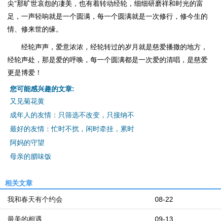
尖”那旷世哀怨的凄美，也有着转动经轮，细细研磨祥和时光的富
足，一声轻响就是一个圆满，每一个圆满就是一次修行，修今生的
情、修来世的缘。
经轮声声，爱意浓浓，经轮转过的岁月就是慈爱播撒的地方，
经轮声处，那是爱的呼唤，每一个圆满都是一次爱的清唱，是慈爱
更是博爱！
您可能感兴趣的文章:
又见菊花黄
成年人的友情：只筛选不改变，只接纳不
最好的友情：忙时不扰，闲时牵挂，累时
阿妈的守望
母亲的腊味饭
相关文章
我和春天有个约会
08-22
最美的相遇
09-13