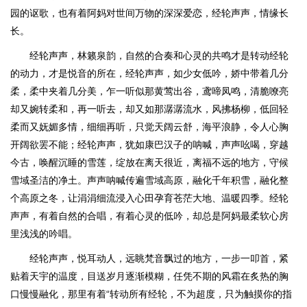
园的讴歌，也有着阿妈对世间万物的深深爱恋，经轮声声，情缘长
长。
经轮声声，林籁泉韵，自然的合奏和心灵的共鸣才是转动经轮
的动力，才是悦音的所在，经轮声声，如少女低吟，娇中带着几分
柔，柔中夹着几分美，乍一听似那黄莺出谷，鸢啼凤鸣，清脆嘹亮
却又婉转柔和，再一听去，却又如那潺潺流水，风拂杨柳，低回轻
柔而又妩媚多情，细细再听，只觉天阔云舒，海平浪静，令人心胸
开阔欲罢不能；经轮声声，犹如康巴汉子的呐喊，声声吆喝，穿越
今古，唤醒沉睡的雪莲，绽放在离天很近，离福不远的地方，守候
雪域圣洁的净土。声声呐喊传遍雪域高原，融化千年积雪，融化整
个高原之冬，让涓涓细流浸入心田孕育苍茫大地、温暖四季。经轮
声声，有着自然的合唱，有着心灵的低吟，却总是阿妈最柔软心房
里浅浅的吟唱。
经轮声声，悦耳动人，远眺梵音飘过的地方，一步一叩首，紧
贴着天宇的温度，目送岁月逐渐模糊，任凭不期的风霜在炙热的胸
口慢慢融化，那里有着“转动所有经轮，不为超度，只为触摸你的指