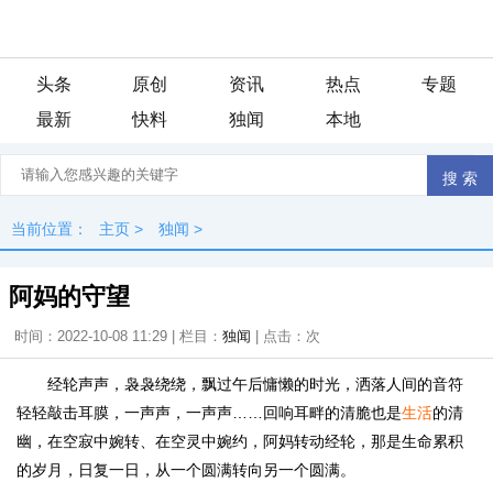
头条
原创
资讯
热点
专题
最新
快料
独闻
本地
当前位置：
主页
>
独闻
>
阿妈的守望
时间：2022-10-08 11:29 | 栏目：
独闻
| 点击：
次
经轮声声，袅袅绕绕，飘过午后慵懒的时光，洒落人间的音符
轻轻敲击耳膜，一声声，一声声……回响耳畔的清脆也是
生活
的清
幽，在空寂中婉转、在空灵中婉约，阿妈转动经轮，那是生命累积
的岁月，日复一日，从一个圆满转向另一个圆满。