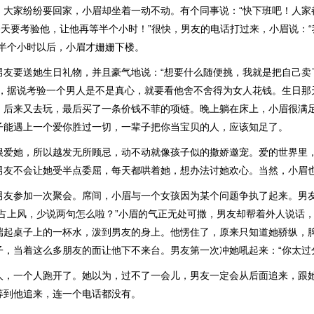
，大家纷纷要回家，小眉却坐着一动不动。有个同事说：“快下班吧！人家
今天要考验他，让他再等半个小时！”很快，男友的电话打过来，小眉说：
”半个小时以后，小眉才姗姗下楼。
男友要送她生日礼物，并且豪气地说：“想要什么随便挑，我就是把自己卖
想，据说考验一个男人是不是真心，就要看他舍不舍得为女人花钱。生日那
，后来又去玩，最后买了一条价钱不菲的项链。晚上躺在床上，小眉很满
子能遇上一个爱你胜过一切，一辈子把你当宝贝的人，应该知足了。
很爱她，所以越发无所顾忌，动不动就像孩子似的撒娇邀宠。爱的世界里
男友不会让她受半点委屈，每天都哄着她，想办法讨她欢心。当然，小眉
男友参加一次聚会。席间，小眉与一个女孩因为某个问题争执了起来。男
爱占上风，少说两句怎么啦？”小眉的气正无处可撒，男友却帮着外人说话
端起桌子上的一杯水，泼到男友的身上。他愣住了，原来只知道她骄纵，
子，当着这么多朋友的面让他下不来台。男友第一次冲她吼起来：“你太过
人，一个人跑开了。她以为，过不了一会儿，男友一定会从后面追来，跟
等到他追来，连一个电话都没有。