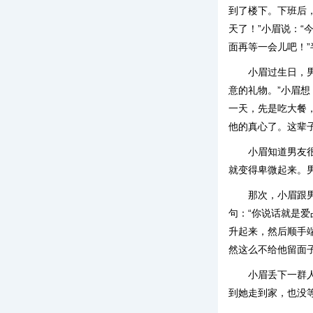
到了楼下。下班后
天了！”小眉说：“
面再等一会儿吧！
小眉过生日，
意的礼物。”小眉
一天，先是吃大餐
他的真心了。这辈
小眉知道男友
就变得卑微起来。
那次，小眉跟
句：“你说话就是
升起来，然后顺手
然这么不给他留面
小眉丢下一群
到她走到家，也没