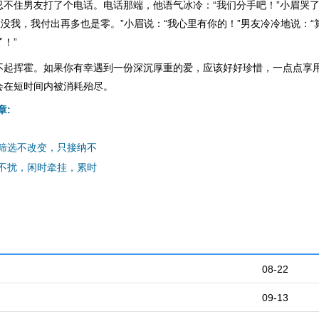
忍不住男友打了个电话。电话那端，他语气冰冷：“我们分手吧！”小眉哭了
里没我，我付出再多也是零。”小眉说：“我心里有你的！”男友冷冷地说：
！”
不起挥霍。如果你有幸遇到一份深沉厚重的爱，应该好好珍惜，一点点享
会在短时间内被消耗殆尽。
章:
筛选不改变，只接纳不
不扰，闲时牵挂，累时
08-22
09-13