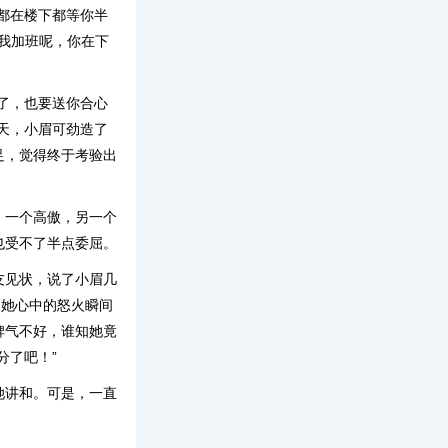
都在楼下都等你半
“我加班呢，你在下
了，也要送你合心
天，小眉可劲造了
足，觉得终于考验出
，一个高傲，另一个
也受不了半点委屈。
友见状，说了小眉几
，她心中的怒火瞬间
脾气不好，谁知她竟
分了吧！”
她讲和。可是，一直