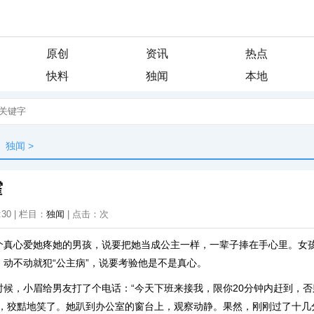
原创
资讯
热点
快料
独闻
本地
独闻
>
霍
:30 | 栏目：
独闻
| 点击：
次
个真心爱她疼她的男孩，说要把她当成公主一样，一辈子捧在手心里。女
动不动就犯“公主病”，说要考验他是不是真心。
时候，小眉给男友打了个电话：“今天下班来接我，限你20分钟内赶到，
话，狡黠地笑了。她趴到办公室的窗台上，观察动静。果然，刚刚过了十几