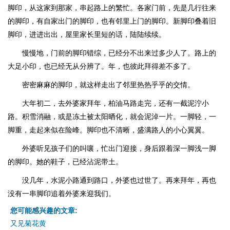
脚印，从这家到那家，串起路上的繁忙。各家门前，先是几行往来
的脚印，有自家出门的脚印，也有邻里上门的脚印。新脚印叠着旧
脚印，进进出出，屋里家长里短的话，陆陆续续。
慢慢地，门前的脚印错综，已经分不出来过多少人了。路上的
大足小印，也已经无从分辨了。年，也彼此拜得差不多了。
密密麻麻的脚印，就这样走出了邻里热热乎乎的交情。
大年初二，去外婆家拜年，柏油马路走完，还有一截泥泞小
路。积雪消融，或是冻土被太阳晒化，就会泥淖一片。一脚轻，一
脚重，走起来似在险峰。脚印也不清晰，盛满路人的小心翼翼。
外婆听见孩子们的叫嚷，忙出门迎接，身后跟着深一脚浅一脚
的脚印。她的鞋子，已经沾泥带土。
没几年，水泥小路通到路口，外婆也过世了。再来拜年，再也
没有一串脚印追着外婆来迎我们。
您可能感兴趣的文章:
又见菊花黄