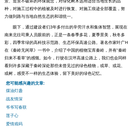
景、造景不破坏的环保观念，对绿化树木选用适合当地生长的品
种，对施工过程中的植被及时进行恢复、对施工痕迹全部覆盖，努
力做到路与当地自然生态的和谐统一。
眼下，通过建设者们3年多付出的辛劳汗水和集体智慧，展现在
南来北往司乘人员眼前的，正是一条春季多花，夏季景美，秋冬多
彩，四季常绿的高科技示范路、生态环保高速公路。著名作家叶广H
在《秦岭无闲草》一书中，介绍了中国的植物宝库秦岭，并有“秦岭
归来不看草”的感慨。如今，行驶在汉坪高速公路上，我们也会同样
看到许多深藏于秦岭深处那些未曾见过的绿色植物，或草、或花、
或树，感受不一样的生态体验，留下美好的绿色记忆。
您可能感兴趣的文章:
煤油灯盏
战友情深
爷爷写春联
莲子心
爱情戏码