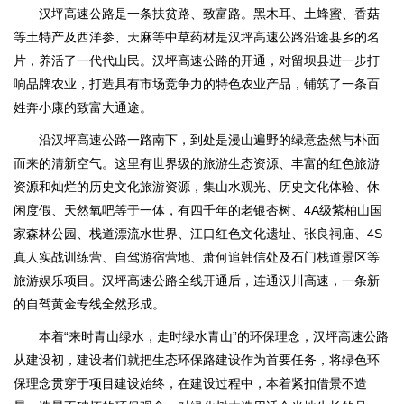
汉坪高速公路是一条扶贫路、致富路。黑木耳、土蜂蜜、香菇
等土特产及西洋参、天麻等中草药材是汉坪高速公路沿途县乡的名
片，养活了一代代山民。汉坪高速公路的开通，对留坝县进一步打
响品牌农业，打造具有市场竞争力的特色农业产品，铺筑了一条百
姓奔小康的致富大通途。
沿汉坪高速公路一路南下，到处是漫山遍野的绿意盎然与朴面
而来的清新空气。这里有世界级的旅游生态资源、丰富的红色旅游
资源和灿烂的历史文化旅游资源，集山水观光、历史文化体验、休
闲度假、天然氧吧等于一体，有四千年的老银杏树、4A级紫柏山国
家森林公园、栈道漂流水世界、江口红色文化遗址、张良祠庙、4S
真人实战训练营、自驾游宿营地、萧何追韩信处及石门栈道景区等
旅游娱乐项目。汉坪高速公路全线开通后，连通汉川高速，一条新
的自驾黄金专线全然形成。
本着“来时青山绿水，走时绿水青山”的环保理念，汉坪高速公路
从建设初，建设者们就把生态环保路建设作为首要任务，将绿色环
保理念贯穿于项目建设始终，在建设过程中，本着紧扣借景不造