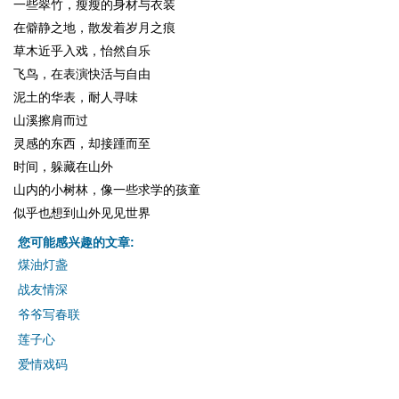
一些翠竹，瘦瘦的身材与衣装
在僻静之地，散发着岁月之痕
草木近乎入戏，怡然自乐
飞鸟，在表演快活与自由
泥土的华表，耐人寻味
山溪擦肩而过
灵感的东西，却接踵而至
时间，躲藏在山外
山内的小树林，像一些求学的孩童
似乎也想到山外见见世界
您可能感兴趣的文章:
煤油灯盏
战友情深
爷爷写春联
莲子心
爱情戏码