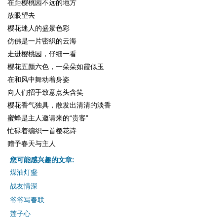
在距樱桃园不远的地方
放眼望去
樱花迷人的盛景色彩
仿佛是一片密织的云海
走进樱桃园，仔细一看
樱花五颜六色，一朵朵如霞似玉
在和风中舞动着身姿
向人们招手致意点头含笑
樱花香气独具，散发出清清的淡香
蜜蜂是主人邀请来的“贵客”
忙碌着编织一首樱花诗
赠予春天与主人
您可能感兴趣的文章:
煤油灯盏
战友情深
爷爷写春联
莲子心