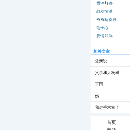
煤油灯盏
战友情深
爷爷写春联
莲子心
爱情戏码
相关文章
父亲说
父亲和大杨树
下雨
伤
我进手术室了
首页
专题