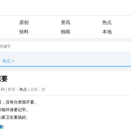
原创
资讯
热点
快料
独闻
本地
热点
>
重要
:46 | 栏目：
热点
| 点击：
次
摇，没有分类我不要。
节能环保要记牢。
大家卫生要搞好。
章: