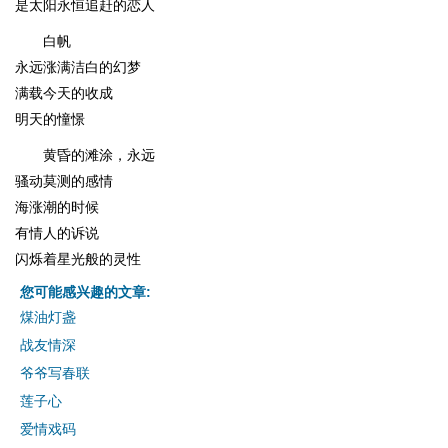
是太阳永恒追赶的恋人
白帆
永远涨满洁白的幻梦
满载今天的收成
明天的憧憬
黄昏的滩涂，永远
骚动莫测的感情
海涨潮的时候
有情人的诉说
闪烁着星光般的灵性
您可能感兴趣的文章:
煤油灯盏
战友情深
爷爷写春联
莲子心
爱情戏码