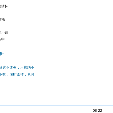
国情怀
祝福
的小调
韵中
章:
筛选不改变，只接纳不
不扰，闲时牵挂，累时
08-22