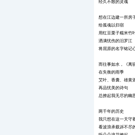
经久不散的灵魂
想在江边建一所房
给孤魂以归宿
用红豆栗子糯米竹
洒满忧伤的汨罗江
将屈原的名字铭记
而往事如水，《离
在失衡的雨季
艾叶、香囊、雄黄
再品忧美的诗句
总撩起我无尽的幽
两千年的历史
我只想在这一天守
看波浪承载诉不尽
听朵朵浪花撩起