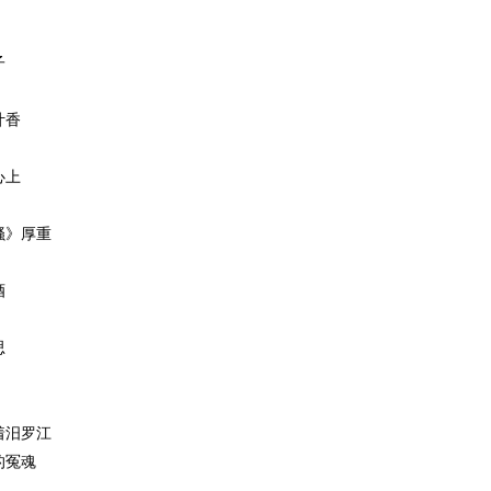
子
叶香
心上
骚》厚重
酒
思
着汨罗江
的冤魂