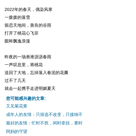
2022年的春天，偶染风寒
一拨拨的落雪
留恋天地间，善良的谷雨
打开了桃花心飞菲
眼眸飘逸浪漫
昨夜的一场淅淅沥沥春雨
一声叹息里，将桃花
送回了大地，忘掉落入春泥的花瓣
过不了几天
就会一起携手走进明媚夏天
您可能感兴趣的文章:
又见菊花黄
成年人的友情：只筛选不改变，只接纳不
最好的友情：忙时不扰，闲时牵挂，累时
阿妈的守望