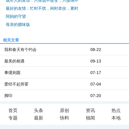
成年人的友情：只筛选不改变，只接纳不
最好的友情：忙时不扰，闲时牵挂，累时
阿妈的守望
母亲的腊味饭
相关文章
我和春天有个约会
08-22
最美的相遇
09-13
事缓则圆
07-17
爱经不起挥霍
07-04
脚印
07-20
首页
头条
原创
资讯
热点
专题
最新
快料
独闻
本地