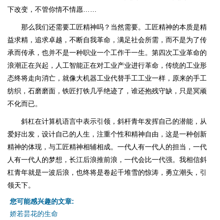
下改变，不管你情不情愿……
那么我们还需要工匠精神吗？当然需要。工匠精神的本质是精
益求精，追求卓越，不断自我革命，满足社会所需，而不是为了传
承而传承，也并不是一种职业一个工作干一生。第四次工业革命的
浪潮正在兴起，人工智能正在对工业产业进行革命，传统的工业形
态终将走向消亡，就像大机器工业代替手工工业一样，原来的手工
纺织，石磨磨面，铁匠打铁几乎绝迹了，谁还抱残守缺，只是冥顽
不化而已。
斜杠在计算机语言中表示引领，斜杆青年发挥自己的潜能，从
爱好出发，设计自己的人生，注重个性和精神自由，这是一种创新
精神的体现，与工匠精神相辅相成。一代人有一代人的担当，一代
人有一代人的梦想，长江后浪推前浪，一代会比一代强。我相信斜
杠青年就是一波后浪，也终将是卷起千堆雪的惊涛，勇立潮头，引
领天下。
您可能感兴趣的文章:
娇若昙花的生命