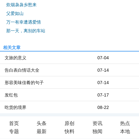
炊烟袅袅乡愁来
父爱如山
万一有幸遭遇爱情
那一天，离别的车站
相关文章
文旅的意义
07-04
告白表白情话大全
07-14
形容美味佳肴的句子
07-14
发红包
07-17
吃货的境界
08-22
首页
头条
原创
资讯
热点
专题
最新
快料
独闻
本地