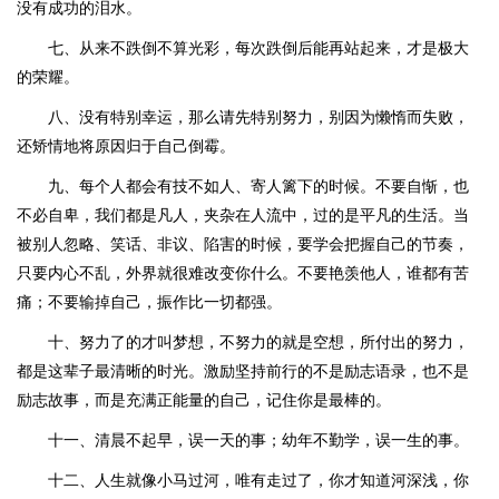
没有成功的泪水。
七、从来不跌倒不算光彩，每次跌倒后能再站起来，才是极大
的荣耀。
八、没有特别幸运，那么请先特别努力，别因为懒惰而失败，
还矫情地将原因归于自己倒霉。
九、每个人都会有技不如人、寄人篱下的时候。不要自惭，也
不必自卑，我们都是凡人，夹杂在人流中，过的是平凡的生活。当
被别人忽略、笑话、非议、陷害的时候，要学会把握自己的节奏，
只要内心不乱，外界就很难改变你什么。不要艳羡他人，谁都有苦
痛；不要输掉自己，振作比一切都强。
十、努力了的才叫梦想，不努力的就是空想，所付出的努力，
都是这辈子最清晰的时光。激励坚持前行的不是励志语录，也不是
励志故事，而是充满正能量的自己，记住你是最棒的。
十一、清晨不起早，误一天的事；幼年不勤学，误一生的事。
十二、人生就像小马过河，唯有走过了，你才知道河深浅，你