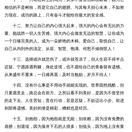
相信的不是树枝，而是它自己的翅膀。与其每天担心未来，不如努
力现在。成功的路上，只有奋斗才能给你最大的安全感。
十二、努力让自己的内心强大起来，强大的内心会有无比的力
量。能战胜一切人生苦难。强大内心会激发无边的智慧，让你成为
一个日臻完美的人。成为一朵娇艳的木棉。爱自己，取悦自己，让
自己从内到外的淡定、从容、智慧、饱满。何愁不倾倒世人！
十三、选择或许就悲伤了，或许就苍凉了，但人生容不得半点
迟疑。宁愿路遇荆棘，身处逆境，也不愿给自己的青春留有遗憾。
从来盛年不重来，一日难再晨；及时当勉励，岁月不待人！
十四、没有什么事是不用动手就能实现的。世界固然残酷，但
只要愿意走，路总会在前方。之所以看不到美好，是因为不曾坚持
的走下去。人生苦短，贵在行动，若是迟疑，不妨迈出小步。前进
则部将遗憾。美好的便是精彩，糟糕也是经历。
十五、别抱怨，因为抱怨就是无能；别依赖，因为没有免费的
肩膀；别退缩，因为落井下石的人很多；别低头，因为地上没有黄