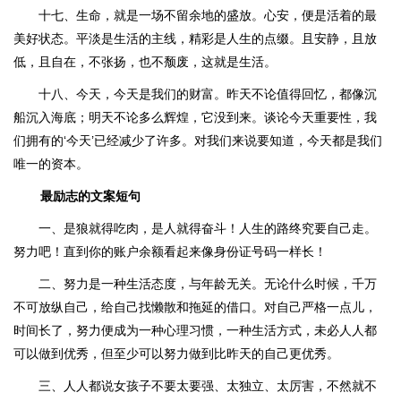
十七、生命，就是一场不留余地的盛放。心安，便是活着的最
美好状态。平淡是生活的主线，精彩是人生的点缀。且安静，且放
低，且自在，不张扬，也不颓废，这就是生活。
十八、今天，今天是我们的财富。昨天不论值得回忆，都像沉
船沉入海底；明天不论多么辉煌，它没到来。谈论今天重要性，我
们拥有的‘今天’已经减少了许多。对我们来说要知道，今天都是我们
唯一的资本。
最励志的文案短句
一、是狼就得吃肉，是人就得奋斗！人生的路终究要自己走。
努力吧！直到你的账户余额看起来像身份证号码一样长！
二、努力是一种生活态度，与年龄无关。无论什么时候，千万
不可放纵自己，给自己找懒散和拖延的借口。对自己严格一点儿，
时间长了，努力便成为一种心理习惯，一种生活方式，未必人人都
可以做到优秀，但至少可以努力做到比昨天的自己更优秀。
三、人人都说女孩子不要太要强、太独立、太厉害，不然就不