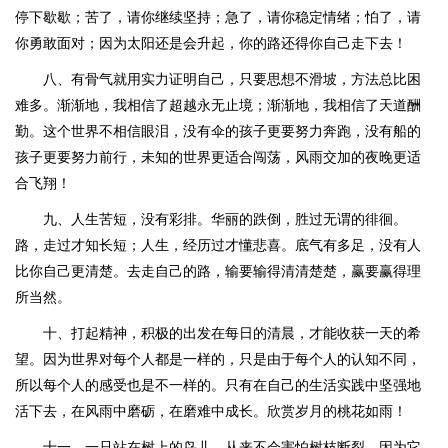
停下歇歇；苦了，请你继续坚持；急了，请你稳定情绪；怕了，请
你勇敢面对；因为太阳还是会升起，你的路还得你自己走下去！
八、有骨气就用实力证明自己，只要思想不滑坡，方法总比困
难多。渐渐地，我相信了超越永无止境；渐渐地，我相信了天道酬
勤。这个世界不相信眼泪，没有伞的孩子更要努力奔跑，没有船的
孩子更要努力前行，未知的世界更适合闯荡，风雨交加的夜晚更适
合飞翔！
九、人生苦短，没有彩排。华丽的跌倒，胜过无谓的徘徊。
路，走过才知长短；人生，经历过才懂悲喜。底气有多足，没有人
比你自己更清楚。去走自己的路，输要输得清清楚楚，赢要赢得理
所当然。
十、打起精神，积极的出发在每日的清晨，才能收获一天的希
望。因为世界对每个人都是一样的，只是由于每个人的认知不同，
所以每个人的感受也是不一样的。只有在自己的生活实践中坚强地
活下去，在风雨中磨砺，在磨难中成长。欣赏岁月的桃花如雨！
十一、一只站在树上的鸟儿，从来不会害怕树枝断裂，因为它