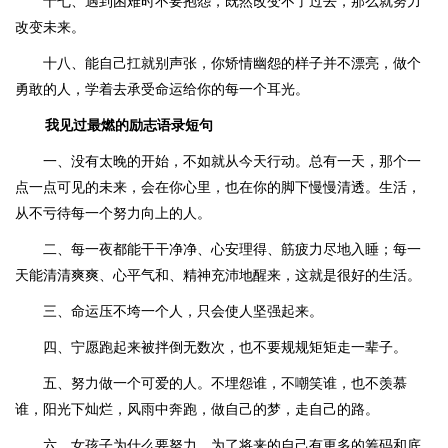
十七、遇到困难时不要抱怨，既然改变不了过去，那么就努力
改变未来。
十八、能自己扛就别声张，你矫情幽怨的样子并不漂亮，做个
勇敢的人，学着去承受命运给你的每一个耳光。
我见过最燃的励志语录短句
一、没有太晚的开始，不如就从今天行动。总有一天，那个一
点一点可见的未来，会在你心里，也在你的脚下慢慢清透。生活，
从不亏待每一个努力向上的人。
二、每一夜都能干干净净、心安理得、筋疲力尽地入睡；每一
天能清清爽爽、心平气和、精神充沛地醒来，这就是很好的生活。
三、命运压不垮一个人，只会使人坚强起来。
四、宁愿跑起来被拌倒无数次，也不要规规矩矩走一辈子。
五、努力做一个可爱的人。不埋怨谁，不嘲笑谁，也不羡慕
谁，阳光下灿烂，风雨中奔跑，做自己的梦，走自己的路。
六、女孩子为什么要努力，为了将来的自己有更多的筹码和底