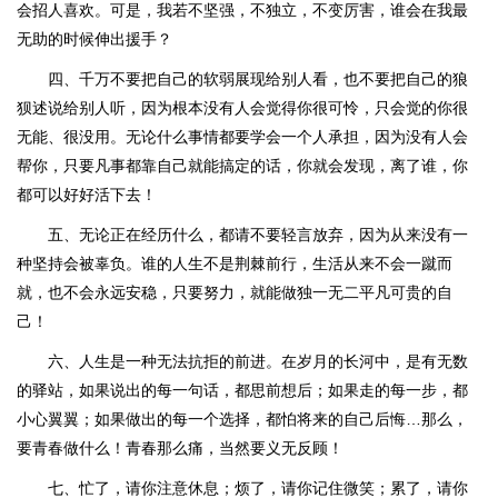
会招人喜欢。可是，我若不坚强，不独立，不变厉害，谁会在我最
无助的时候伸出援手？
四、千万不要把自己的软弱展现给别人看，也不要把自己的狼
狈述说给别人听，因为根本没有人会觉得你很可怜，只会觉的你很
无能、很没用。无论什么事情都要学会一个人承担，因为没有人会
帮你，只要凡事都靠自己就能搞定的话，你就会发现，离了谁，你
都可以好好活下去！
五、无论正在经历什么，都请不要轻言放弃，因为从来没有一
种坚持会被辜负。谁的人生不是荆棘前行，生活从来不会一蹴而
就，也不会永远安稳，只要努力，就能做独一无二平凡可贵的自
己！
六、人生是一种无法抗拒的前进。在岁月的长河中，是有无数
的驿站，如果说出的每一句话，都思前想后；如果走的每一步，都
小心翼翼；如果做出的每一个选择，都怕将来的自己后悔…那么，
要青春做什么！青春那么痛，当然要义无反顾！
七、忙了，请你注意休息；烦了，请你记住微笑；累了，请你