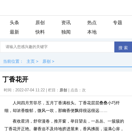
头条
原创
资讯
热点
专题
最新
快料
独闻
本地
当前位置：
主页
>
原创
>
丁香花开
时间：2022-07-04 11:22 | 栏目：
原创
| 点击：
次
人间四月芳菲尽，五月丁香满枝头。丁香花层层叠叠小巧纤
细，却浓香馥郁，微风一吹，那幽香便飘得很远很远……
夜收星消，舒帘漫卷，推开窗，举目望去，一丛丛、一簇簇的
丁香花开正艳。馨香迫不及待地挤进屋来，香风拂面，溢满心扉，