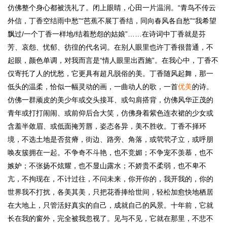
仿佛整个身心都被洗礼了。闭上眼睛，心田一片温润。“青鸟不传云
外信，丁香空结雨中愁”“芭蕉不展丁香结，同向春风各自愁”“我希望
飘过/一个丁香一样地/结着愁怨的姑娘”……在诗词中丁香就是芬
芳、哀怨、忧郁、彷徨的代名词。在别人眼里也许丁香很普通，不
起眼，颜色单调，对我而言是“情人眼里出西施”。在我心中，丁香不
仅寄托了人的忧愁，它更具有超凡脱俗的美。丁香随风起舞，那一
低头的温柔，恰似一幅灵动的画，一曲动人的歌，一首
优美
的诗。
仿佛一群顽皮的美少年或交头接耳、或勾肩搭背，仿佛风华正茂的
青年或打打闹闹、或前仰后合大笑，仿佛身着紫色连衣裙的少女或
含羞半敛眉、或低面掩芳唇，姿态各异，美不胜收。丁香不择环
境，不选土地是否贫瘠，街边、路旁、角落，或茕茕孑立，或呼朋
唤友簇拥在一起。不争奇不斗艳，也不竞媚；不争宠不羡慕，也不
嫉妒；不张扬不炫耀，也不显山露水；不娇贵不柔弱，也不卑不
亢，不拘现在，不计过往，不问未来，你开你的，我开我的，你的
世界我不打扰，各美其美，只把花香捧给世间，轻松加愈快地栖居
在大地上，只管活好真实的自己，成就自己的风景。十年前，它就
长在我的窗外，完全被我忽视了。见与不见，它就在那里，不悲不