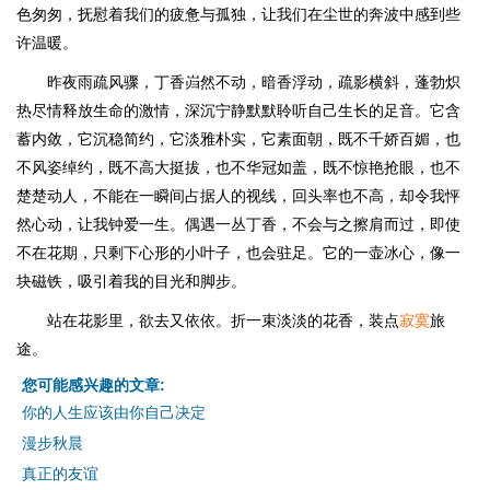
色匆匆，抚慰着我们的疲惫与孤独，让我们在尘世的奔波中感到些
许温暖。
昨夜雨疏风骤，丁香岿然不动，暗香浮动，疏影横斜，蓬勃炽
热尽情释放生命的激情，深沉宁静默默聆听自己生长的足音。它含
蓄内敛，它沉稳简约，它淡雅朴实，它素面朝，既不千娇百媚，也
不风姿绰约，既不高大挺拔，也不华冠如盖，既不惊艳抢眼，也不
楚楚动人，不能在一瞬间占据人的视线，回头率也不高，却令我怦
然心动，让我钟爱一生。偶遇一丛丁香，不会与之擦肩而过，即使
不在花期，只剩下心形的小叶子，也会驻足。它的一壶冰心，像一
块磁铁，吸引着我的目光和脚步。
站在花影里，欲去又依依。折一束淡淡的花香，装点
寂寞
旅
途。
您可能感兴趣的文章:
你的人生应该由你自己决定
漫步秋晨
真正的友谊