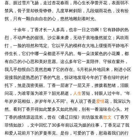
喜。捱过雪片飞扬，走过杏花春雨，用心生长孕蕾开花，表面弱不
禁风，骨子里却铁骨铮铮。几度草树斜阳，几段烟雨花色，没有纷
扰，只有一颗自由自在的心，悠然地雕刻着时光。
十余年，丁香才长一人多高，也非一日之功啊！它有静静的热
烈，不动声色的倔强。沙尘暴来袭，无动于衷地傲然挺立；风吹雨
打，一脸的坦然和笃定。它以平凡的模样在大地上缓慢而平静地不
停生长，它们中哪一朵都是不平凡的。每一朵淡紫色的小花瓣，都
有自己的小心思和美好意愿。这么多年它一直陪伴、守候在窗外，
我几乎怨恨自己竟然忽略了它的存在。5月初从外地回来，刚进小区
迎接我的是熟悉的丁香的气息，惊讶地发现今年的丁香在绿叶的衬
托下，煞是茂密美丽。丁香一层谢了一层又开，撩拨着愁绪，泪眼
问花，为谁零落为谁开？韶光易逝，
人生
苦短，转眼人过中年。“年
年岁岁花相似，岁岁年年人不同”。有人说丁香是
爱情
花，我深以为
然。看到丁香开得如此繁多又如此热闹，别有一番滋味在心头。对
丁香的感情源远流长，曾在《通辽日报》街坊版发表
散文
《丁香芳
菲情如故》，文中回忆了30多年前以花为媒的往事，丁香见证了我
和爱人花前月下的罗曼蒂克。是你，可爱的丁香，慰藉着我们的行