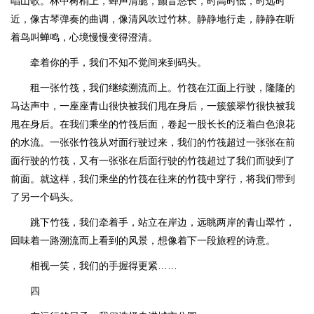
唱山歌。林中树梢上，蝉声清脆，颤音悠长，时高时低，时远时
近，像古琴弹奏的曲调，像清风吹过竹林。静静地行走，静静在听
着鸟叫蝉鸣，心境慢慢变得澄清。
牵着你的手，我们不知不觉间来到码头。
租一张竹筏，我们继续溯流而上。竹筏在江面上行驶，隆隆的
马达声中，一座座青山很快被我们甩在身后，一簇簇翠竹很快被我
甩在身后。在我们乘坐的竹筏后面，卷起一股长长的泛着白色浪花
的水流。一张张竹筏从对面行驶过来，我们的竹筏超过一张张在前
面行驶的竹筏，又有一张张在后面行驶的竹筏超过了我们而驶到了
前面。就这样，我们乘坐的竹筏在往来的竹筏中穿行，将我们带到
了另一个码头。
跳下竹筏，我们牵着手，站立在岸边，远眺两岸的青山翠竹，
回味着一路溯流而上看到的风景，想像着下一段旅程的诗意。
相视一笑，我们的手握得更紧……
四