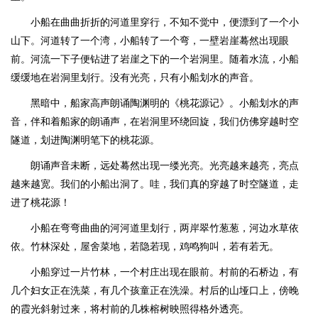
小船在曲曲折折的河道里穿行，不知不觉中，便漂到了一个小
山下。河道转了一个湾，小船转了一个弯，一壁岩崖蓦然出现眼
前。河流一下子便钻进了岩崖之下的一个岩洞里。随着水流，小船
缓缓地在岩洞里划行。没有光亮，只有小船划水的声音。
黑暗中，船家高声朗诵陶渊明的《桃花源记》。小船划水的声
音，伴和着船家的朗诵声，在岩洞里环绕回旋，我们仿佛穿越时空
隧道，划进陶渊明笔下的桃花源。
朗诵声音未断，远处蓦然出现一缕光亮。光亮越来越亮，亮点
越来越宽。我们的小船出洞了。哇，我们真的穿越了时空隧道，走
进了桃花源！
小船在弯弯曲曲的河河道里划行，两岸翠竹葱葱，河边水草依
依。竹林深处，屋舍菜地，若隐若现，鸡鸣狗叫，若有若无。
小船穿过一片竹林，一个村庄出现在眼前。村前的石桥边，有
几个妇女正在洗菜，有几个孩童正在洗澡。村后的山垭口上，傍晚
的霞光斜射过来，将村前的几株榕树映照得格外透亮。