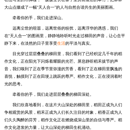
大山点缀成了一幅“天人合一”的人与自然合谐共生的美丽图画。
牵着你的手，我们走进深山。
远离尘世的喧嚣，远离世俗的纷扰，远离浮华的诱惑，我们
在“天人合一”的图画里，静静地聆听时光走过梯田的声音，让心念平
静下来，在淡然的日子里享受
生活
的平淡与真实。
目光穿过层层叠叠的梯田里，我们看到了已经积淀几千年的稻
作文化，正在阳光下闪烁着耀眼的光芒。屏息静听稻禾拔节的声
音，我们嗅到了正在季节里弥漫的芳香，看到了正在梯田里飘逸的
喜悦，触摸到了正在田埂上跳跃的尊严。稻作文化，正在浸润着时
光的思考。
牵着你的手，我们走进层层叠叠的梯田深处。
我们欣喜地看到，在这片大山深处的梯田里，稻田正成为人们
争相观赏的风景，稻禾正成为人们长久注目的对象，稻香正成为人
们久久陶醉的芬芳，稻作文化正在燃烧成深山里的自信与尊严。稻
作文化迸发的力量，让大山深处的梯田生机涌动。