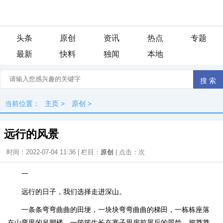
头条
原创
资讯
热点
专题
最新
快料
独闻
本地
当前位置：
主页
>
原创
>
远行的风景
时间：2022-07-04 11:36 | 栏目：
原创
| 点击：
次
一
远行的日子，我们选择走进深山。
一条条弯弯曲曲的田埂，一块块弯弯曲曲的梯田，一栋栋座落
在山弯里的吊脚楼，一簇簇生长在寨子里房前屋后的翠竹，把莽莽