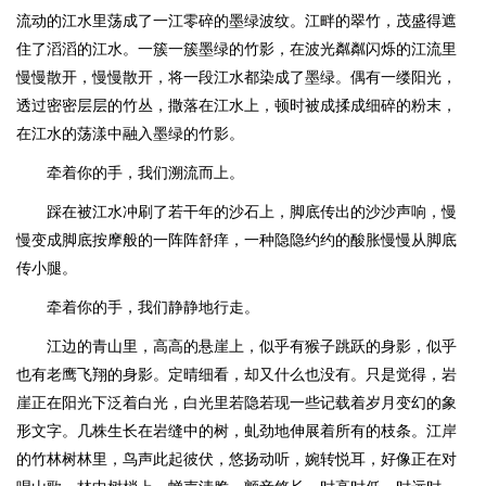
流动的江水里荡成了一江零碎的墨绿波纹。江畔的翠竹，茂盛得遮
住了滔滔的江水。一簇一簇墨绿的竹影，在波光粼粼闪烁的江流里
慢慢散开，慢慢散开，将一段江水都染成了墨绿。偶有一缕阳光，
透过密密层层的竹丛，撒落在江水上，顿时被成揉成细碎的粉末，
在江水的荡漾中融入墨绿的竹影。
牵着你的手，我们溯流而上。
踩在被江水冲刷了若干年的沙石上，脚底传出的沙沙声响，慢
慢变成脚底按摩般的一阵阵舒痒，一种隐隐约约的酸胀慢慢从脚底
传小腿。
牵着你的手，我们静静地行走。
江边的青山里，高高的悬崖上，似乎有猴子跳跃的身影，似乎
也有老鹰飞翔的身影。定晴细看，却又什么也没有。只是觉得，岩
崖正在阳光下泛着白光，白光里若隐若现一些记载着岁月变幻的象
形文字。几株生长在岩缝中的树，虬劲地伸展着所有的枝条。江岸
的竹林树林里，鸟声此起彼伏，悠扬动听，婉转悦耳，好像正在对