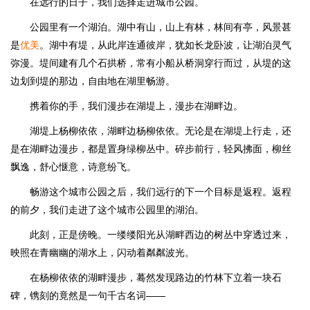
在远行的日子，我们选择走进城市公园。
公园里有一个湖泊。湖中有山，山上有林，林间有亭，风景甚
是
优美
。湖中有堤，从此岸连通彼岸，犹如长龙卧波，让湖泊灵气
弥漫。堤间建有几个石拱桥，常有小船从桥洞穿行而过，从堤的这
边划到堤的那边，自由地在湖里畅游。
携着你的手，我们漫步在湖堤上，漫步在湖畔边。
湖堤上杨柳依依，湖畔边杨柳依依。无论是在湖堤上行走，还
是在湖畔边漫步，都是置身绿柳丛中。碎步前行，轻风拂面，柳丝
飘逸，舒心惬意，诗意纷飞。
畅游这个城市公园之后，我们远行的下一个目标是返程。返程
的前夕，我们走进了这个城市公园里的湖泊。
此刻，正是傍晚。一缕缕阳光从湖畔西边的树丛中穿透过来，
映照在青幽幽的湖水上，闪动着粼粼波光。
在杨柳依依的湖畔漫步，蓦然发现路边的竹林下立着一块石
碑，镌刻的竟然是一句千古名词——