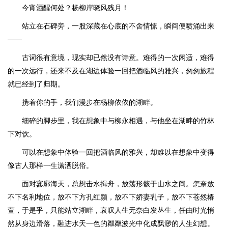
今宵酒醒何处？杨柳岸晓风残月！
站立在石碑旁，一股深藏在心底的不舍情愫，瞬间便喷涌出来
——
古词很有意境，现实却已然没有诗意。难得的一次闲适，难得
的一次远行，还来不及在湖边体验一回把酒临风的雅兴，匆匆旅程
就已经到了归期。
携着你的手，我们漫步在杨柳依依的湖畔。
细碎的脚步里，我在想象中与柳永相遇，与他坐在湖畔的竹林
下对饮。
可以在想象中体验一回把酒临风的雅兴，却难以在想象中变得
像古人那样一生潇洒脱俗。
面对寥廓海天，总想击水揖舟，放荡形骸于山水之间。怎奈放
不下名利地位，放不下方孔红颜，放不下娇妻乳子，放不下苍然椿
萱，于是乎，只能站立湖畔，哀叹人生无奈白发丛生，任由时光悄
然从身边滑落，融进水天一色的粼粼波光中化成飘渺的人生幻想。