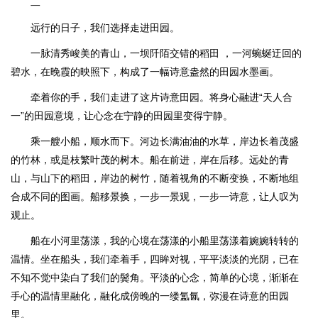
二
远行的日子，我们选择走进田园。
一脉清秀峻美的青山，一坝阡陌交错的稻田 ，一河蜿蜒迂回的
碧水，在晚霞的映照下，构成了一幅诗意盎然的田园水墨画。
牵着你的手，我们走进了这片诗意田园。将身心融进“天人合
一”的田园意境，让心念在宁静的田园里变得宁静。
乘一艘小船，顺水而下。河边长满油油的水草，岸边长着茂盛
的竹林，或是枝繁叶茂的树木。船在前进，岸在后移。远处的青
山，与山下的稻田，岸边的树竹，随着视角的不断变换，不断地组
合成不同的图画。船移景换，一步一景观，一步一诗意，让人叹为
观止。
船在小河里荡漾，我的心境在荡漾的小船里荡漾着婉婉转转的
温情。坐在船头，我们牵着手，四眸对视，平平淡淡的光阴，已在
不知不觉中染白了我们的鬓角。平淡的心念，简单的心境，渐渐在
手心的温情里融化，融化成傍晚的一缕氲氤，弥漫在诗意的田园
里。