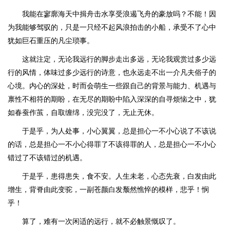
我能在寥廓海天中揖舟击水享受浪遏飞舟的豪放吗？不能！因
为我能够驾驭的，只是一只经不起风浪拍击的小船，承受不了心中
犹如巨石重压的凡尘琐事。
这就注定，无论我远行的脚步走出多远，无论我观赏过多少远
行的风情，体味过多少远行的诗意，也永远走不出一介凡夫俗子的
心境。内心的深处，时而会萌生一些跟自己的背景与能力、机遇与
禀性不相符的期盼，在无尽的期盼中陷入深深的自寻烦恼之中，犹
如春蚕作茧，自取缠绵，没完没了，无止无休。
于是乎，为人处事，小心翼翼，总是担心一不小心说了不该说
的话，总是担心一不小心得罪了不该得罪的人，总是担心一不小心
错过了不该错过的机遇。
于是乎，患得患失，食不安。人生未老，心态先衰，白发由此
增生，背脊由此变驼，一副苍颜白发颓然憔悴的模样，悲乎！悯
乎！
算了，难有一次闲适的远行，就不必触景慨叹了。