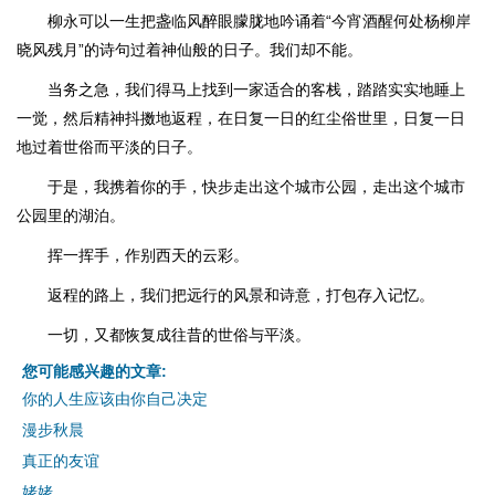
柳永可以一生把盏临风醉眼朦胧地吟诵着“今宵酒醒何处杨柳岸
晓风残月”的诗句过着神仙般的日子。我们却不能。
当务之急，我们得马上找到一家适合的客栈，踏踏实实地睡上
一觉，然后精神抖擞地返程，在日复一日的红尘俗世里，日复一日
地过着世俗而平淡的日子。
于是，我携着你的手，快步走出这个城市公园，走出这个城市
公园里的湖泊。
挥一挥手，作别西天的云彩。
返程的路上，我们把远行的风景和诗意，打包存入记忆。
一切，又都恢复成往昔的世俗与平淡。
您可能感兴趣的文章:
你的人生应该由你自己决定
漫步秋晨
真正的友谊
姥姥