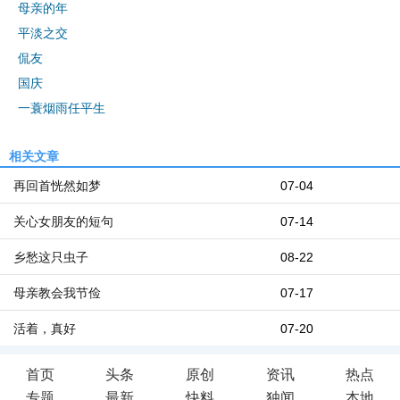
母亲的年
平淡之交
侃友
国庆
一蓑烟雨任平生
相关文章
再回首恍然如梦
07-04
关心女朋友的短句
07-14
乡愁这只虫子
08-22
母亲教会我节俭
07-17
活着，真好
07-20
首页
头条
原创
资讯
热点
专题
最新
快料
独闻
本地