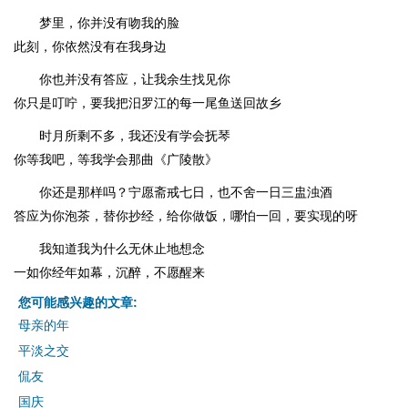
梦里，你并没有吻我的脸
此刻，你依然没有在我身边
你也并没有答应，让我余生找见你
你只是叮咛，要我把汨罗江的每一尾鱼送回故乡
时月所剩不多，我还没有学会抚琴
你等我吧，等我学会那曲《广陵散》
你还是那样吗？宁愿斋戒七日，也不舍一日三盅浊酒
答应为你泡茶，替你抄经，给你做饭，哪怕一回，要实现的呀
我知道我为什么无休止地想念
一如你经年如幕，沉醉，不愿醒来
您可能感兴趣的文章:
母亲的年
平淡之交
侃友
国庆