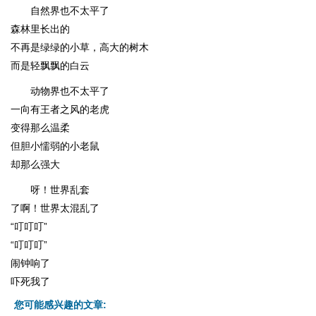
自然界也不太平了
森林里长出的
不再是绿绿的小草，高大的树木
而是轻飘飘的白云
动物界也不太平了
一向有王者之风的老虎
变得那么温柔
但胆小懦弱的小老鼠
却那么强大
呀！世界乱套
了啊！世界太混乱了
“叮叮叮”
“叮叮叮”
闹钟响了
吓死我了
您可能感兴趣的文章: