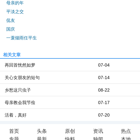
母亲的年
平淡之交
侃友
国庆
一蓑烟雨任平生
相关文章
再回首恍然如梦
07-04
关心女朋友的短句
07-14
乡愁这只虫子
08-22
母亲教会我节俭
07-17
活着，真好
07-20
首页
头条
原创
资讯
热点
专题
最新
快料
独闻
本地