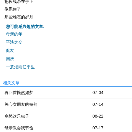
把长线牵在手上
像系住了
那些难忘的岁月
您可能感兴趣的文章:
母亲的年
平淡之交
侃友
国庆
一蓑烟雨任平生
相关文章
再回首恍然如梦
07-04
关心女朋友的短句
07-14
乡愁这只虫子
08-22
母亲教会我节俭
07-17