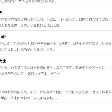
已然沉睡 中华民族在寒冷的迷雾中战...
香
静静地守护着自己的花期与美丽。风过处，你不必惊慌，自顾自的高雅与绽放，
为他知道你一旦离开了生长的土地就会慢...
园”
动物园”，你相信吗？ 我的爸爸很像一头“大懒猪”。因为他长得胖胖的，肚子
又粗又壮，比我的腿还要粗呢。不仅...
大使
家长会，她看见了排队进出校园的同学，看见了同学遇见老师都会问一声好……
都是干干净净的。 妈妈从乡下来，赶了一...
有藏私房钱的习惯。不过，我们各有“地盘”，彼此间相安无事。 那天，眼看
里的卫生来回大扫除，人人都得参与。...