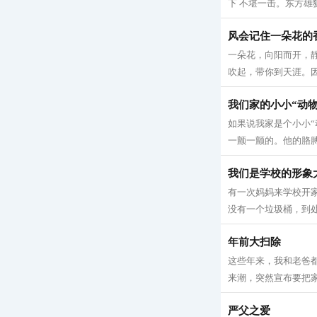
下 不堪一击。东方雄狮
风会记住一朵花的
一朵花，向阳而开，
吹起，带你到天涯。因
我们家的小小“动物
如果说我家是个小小“
一颤一颤的。他的胳膊
我们是学校的形象
有一次妈妈来学校开
没有一个垃圾桶，到处
年前大扫除
这些年来，我和老爸都
来潮，突然宣布要把家
严父之爱