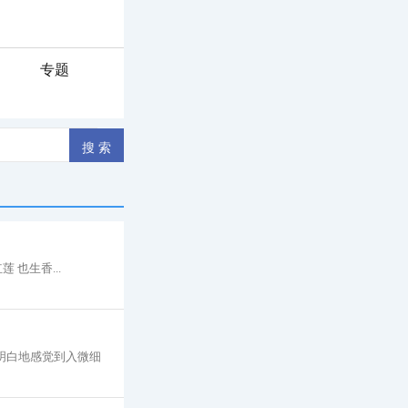
专题
也生香...
明白地感觉到入微细