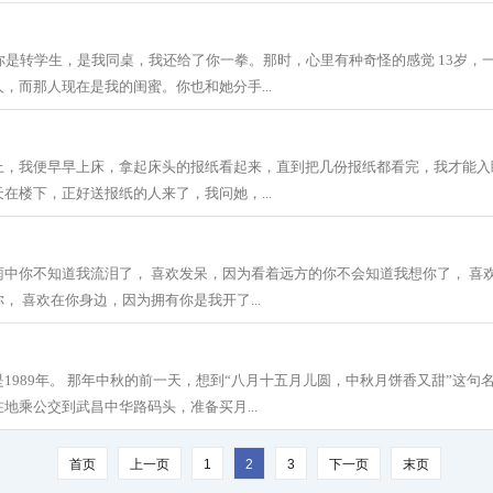
你是转学生，是我同桌，我还给了你一拳。那时，心里有种奇怪的感觉 13岁，
，而那人现在是我的闺蜜。你也和她分手...
上，我便早早上床，拿起床头的报纸看起来，直到把几份报纸都看完，我才能入
在楼下，正好送报纸的人来了，我问她，...
雨中你不知道我流泪了， 喜欢发呆，因为看着远方的你不会知道我想你了， 喜
， 喜欢在你身边，因为拥有你是我开了...
1989年。 那年中秋的前一天，想到“八月十五月儿圆，中秋月饼香又甜”这句
地乘公交到武昌中华路码头，准备买月...
首页
上一页
1
2
3
下一页
末页