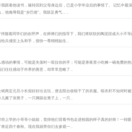
年我跟着他读书，辗转回到父母身边后，已是小学毕业后的事情了。 记忆中最
，他侮辱我是“乡巴佬”。我鼓足勇气，...
！”伴随着同学们的欢呼声，在师傅们的指导下，我们将软软的陶泥捏成大小不等
给兵俑安上头和手，很快一尊栩栩如生...
己感动的事情，可能是失落时一双拉你的手；可能是寒夜里小吃摊一碗免费的热
们往往感动于外界的善意，却常常忽略了...
公斌商定元旦小长假好好出去玩，便去阳台收晾干了的衣服。晾衣杆不知何时被
儿搬了张凳子，一只脚踩在凳子上，一只...
那些上学的小哥哥小姐姐，觉得他们背着书包走进校园的样子真的好帅！一转眼
将近四个春秋。现在我就带你们去参观一...