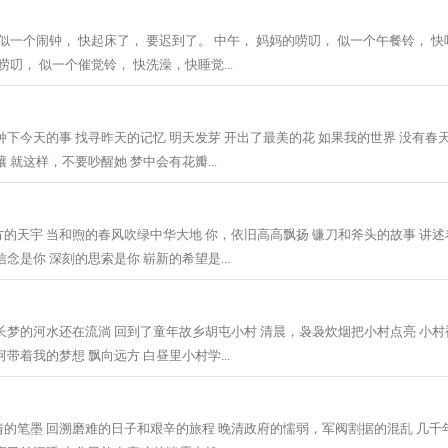
 似一个闹钟， 快起床了， 要迟到了。 中午， 妈妈的唠叨， 似一个午餐铃， 
唠叨， 似一个催觉铃， 快洗澡，快睡觉...
种下今天的事 找寻昨天的记忆 明天发芽 开出了最美的花 如果我的世界 没有春天
 就这样，不要吵醒她 梦中会有花瓣...
的天宇 当和煦的春风吹绿中华大地 你，依旧高高飘扬 镰刀和斧头的故事 讲述
念是你 深刻的思索是你 崭新的希望是...
长梦的河水还在流淌 回到了童年故乡胡屯小村 清晨，袅袅炊烟把小村点亮 小村
带着我的梦想 飘向远方 白昼里小村学...
的笔墨 回溯磨难的日子和艰辛的旅程 晚清政府的懦弱，军阀割据的混乱 几千