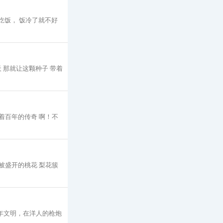
快吃饭， 饭冷了就不好
 那就让这颗种子 带着
着百年的传奇 啊！不
被盛开的桃花 梨花簇
年文明，在洋人的枪炮