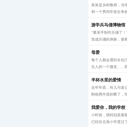
舅舅是乡村教师，当
和一个男同学发生争执
游学兵马俑博物馆
“要亲手制作兵俑了
筑成兵俑的身躯，接着
母爱
每个人都会遇到令自
生人的一个微笑……我
半杯水里的爱情
去年年底，玲儿与老
刚收两件就折断了，玲
我爱你，我的学校
小时候，我特别羡慕
已经在北海小学度过了