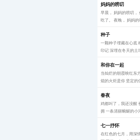
妈妈的唠叨
早晨， 妈妈的唠叨，
吃了。 夜晚， 妈妈的
种子
一颗种子埋藏在心底 
印记 深埋在冬天的土壤
和你在一起
当灿烂的朝霞映红东方
熄的火炬是你 坚定的信
春夜
鸡都叫了，我还没醒 
拥 一条清丽蜿蜒的小河
七一抒怀
在红色的七月，用深情