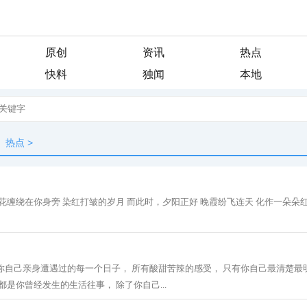
原创
资讯
热点
快料
独闻
本地
热点
>
花缠绕在你身旁 染红打皱的岁月 而此时，夕阳正好 晚霞纷飞连天 化作一朵朵红莲 
你自己亲身遭遇过的每一个日子， 所有酸甜苦辣的感受， 只有你自己最清楚最
都是你曾经发生的生活往事， 除了你自己...