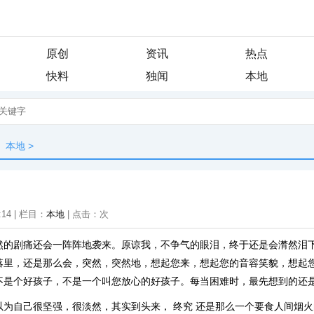
原创
资讯
热点
快料
独闻
本地
本地
>
:14 | 栏目：
本地
| 点击：
次
然的剧痛还会一阵阵地袭来。原谅我，不争气的眼泪，终于还是会潸然泪
落里，还是那么会，突然，突然地，想起您来，想起您的音容笑貌，想起
不是个好孩子，不是一个叫您放心的好孩子。每当困难时，最先想到的还
以为自己很坚强，很淡然，其实到头来， 终究 还是那么一个要食人间烟