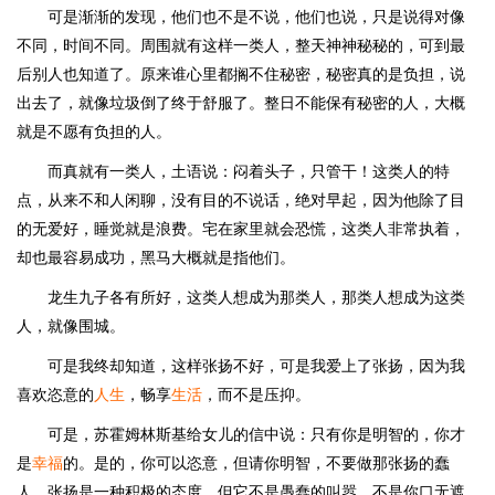
可是渐渐的发现，他们也不是不说，他们也说，只是说得对像
不同，时间不同。周围就有这样一类人，整天神神秘秘的，可到最
后别人也知道了。原来谁心里都搁不住秘密，秘密真的是负担，说
出去了，就像垃圾倒了终于舒服了。整日不能保有秘密的人，大概
就是不愿有负担的人。
而真就有一类人，土语说：闷着头子，只管干！这类人的特
点，从来不和人闲聊，没有目的不说话，绝对早起，因为他除了目
的无爱好，睡觉就是浪费。宅在家里就会恐慌，这类人非常执着，
却也最容易成功，黑马大概就是指他们。
龙生九子各有所好，这类人想成为那类人，那类人想成为这类
人，就像围城。
可是我终却知道，这样张扬不好，可是我爱上了张扬，因为我
喜欢恣意的
人生
，畅享
生活
，而不是压抑。
可是，苏霍姆林斯基给女儿的信中说：只有你是明智的，你才
是
幸福
的。是的，你可以恣意，但请你明智，不要做那张扬的蠢
人，张扬是一种积极的态度，但它不是愚蠢的叫嚣，不是你口无遮