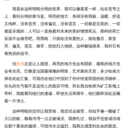
我喜欢这样明暗分明的世界。我可以像星星一样，站在苍穹之
上，看到分明的黄与蓝。明亮的地方，美得没有瑕疵，温暖、舒适
又纯粹。没有贫穷，没有偏见，没有谎言，一切都是完美的，一切
都是乐观的，人可以一直抱着对未来的美好憧憬死去。那样的死亡
应该不会痛苦吧。而黑暗，只留给没有爱的人，留给撒旦，将贫
穷、偏见、谎言、痛苦，统统扫入地狱。这种极端很美，我对它有
着热切的追寻。
但
生活
总是让人困惑，再亮的地方也会有阴影，最暗的地方也
会有光亮。巴黎是法国最璀璨的明珠，艺术家的天堂，多少绘画大
师在此处汇集。可我仍在他们中找到了些许恃宠而骄的轻浮模样，
街头的乞丐都不及这些人的面目可憎。而在我当牧师为矿工歌颂上
帝时，我能看到他们的虔诚，即使生活再艰辛，他们眼眸深处还藏
着一片净土。
这种明暗的交织让我苦恼，我尝试去接受，却似乎像一艘破了
大口的船，顺着河湾一点点被淹没。我挣扎过，我似乎也曾成功堵
住那个要命的漏洞，可惜河水太猛烈，我再次感受到生命的窒息。