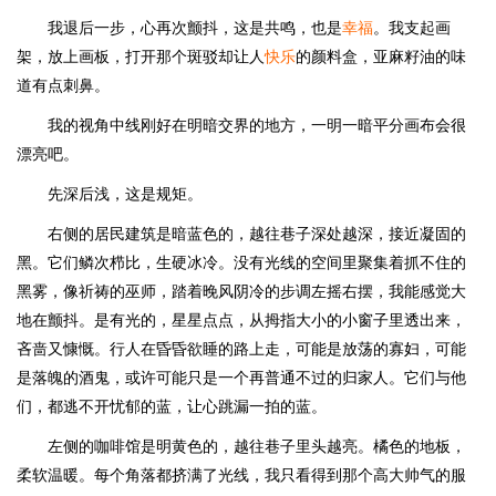
我退后一步，心再次颤抖，这是共鸣，也是
幸福
。我支起画
架，放上画板，打开那个斑驳却让人
快乐
的颜料盒，亚麻籽油的味
道有点刺鼻。
我的视角中线刚好在明暗交界的地方，一明一暗平分画布会很
漂亮吧。
先深后浅，这是规矩。
右侧的居民建筑是暗蓝色的，越往巷子深处越深，接近凝固的
黑。它们鳞次栉比，生硬冰冷。没有光线的空间里聚集着抓不住的
黑雾，像祈祷的巫师，踏着晚风阴冷的步调左摇右摆，我能感觉大
地在颤抖。是有光的，星星点点，从拇指大小的小窗子里透出来，
吝啬又慷慨。行人在昏昏欲睡的路上走，可能是放荡的寡妇，可能
是落魄的酒鬼，或许可能只是一个再普通不过的归家人。它们与他
们，都逃不开忧郁的蓝，让心跳漏一拍的蓝。
左侧的咖啡馆是明黄色的，越往巷子里头越亮。橘色的地板，
柔软温暖。每个角落都挤满了光线，我只看得到那个高大帅气的服