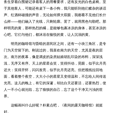
务生穿着白围裙记录着客人的用餐要求，还有反光的白色桌椅。至
于其他客人，可能还有桌下一条小狗，我只能听到他们糅杂的谈话
声、红酒杯碰撞的声音，无论如何撑大双眼，我都看不见他们长什
么样——他们融入了光线，只剩轮廓。罢了，就用黑色勾勒吧。那
样明亮的黄，那样热烈的橘，是能够包裹冰凉的身体，甚至冰凉的
心吧。它们与他们，都沐浴在愉悦的黄，让人沉溺的黄。
明亮的咖啡馆与昏暗的居民区之间，还有一小块三角区，是专
门为天空留下的。刚说过的，我喜欢南方的天空，尤其是夜的层
次。南方的夜幕，像是调皮的染房姑娘胡乱印染的布料，深深浅
浅，无序又有序。天上的星星会笑，笑得抖动，晃眼，似乎比月亮
还大：笑得开怀，闪闪发亮，似乎比月亮还亮。但把视线拉回地
面，看着整个夜空，大大小小的星星又变得温和，不忘给人间传送
光亮。这儿的晚上，有它的深邃，却比白天还要活，还要热烈，使
人一不小心就沦陷，忘了狼狈的自己，忘了这个干净又污浊的世
界。
这幅画叫什么好呢？朴素点吧，《夜间的露天咖啡馆》就挺
好。