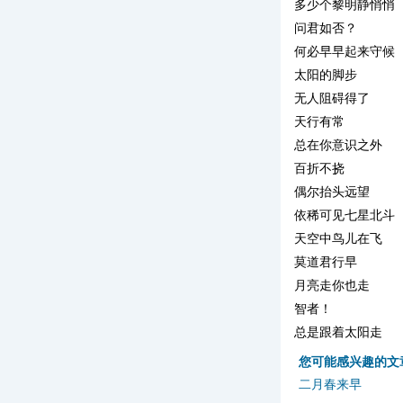
多少个黎明静悄悄
问君如否？
何必早早起来守候
太阳的脚步
无人阻碍得了
天行有常
总在你意识之外
百折不挠
偶尔抬头远望
依稀可见七星北斗
天空中鸟儿在飞
莫道君行早
月亮走你也走
智者！
总是跟着太阳走
您可能感兴趣的文
二月春来早