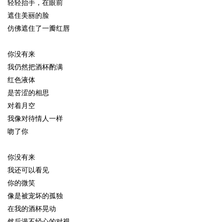
轻轻抬手，在眼前
遮住美丽的脸
仿佛遮住了一瓣红唇
你没有来
我仍然把酒杯酌满
红色液体
是苦涩的相思
对着月空
我像对待情人一样
吻了你
你没有来
我还可以看见
你的微笑
像是被宠坏的孤独
在我的酒杯晃动
然后漫不经心的对视