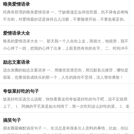
唯美爱情语录
经典有哲理的唯美爱情语录 一、宁缺毋滥定会得偿所愿，饥不择食必将悔
不当初，对爱情最好还是保持点儿洁癖，不要随便开始，不要急着妥协。
二、人的一生会碰见很多心动的人，...
爱情语录大全
唯美的爱情语录大全 一、那天我一个人在街上走，雨很大，地很滑，我不
小心摔了一跤，把我的心摔了出来，上面竟然有你的名字。 二、时间冲不
淡真情的酒，距离拉不开思念的手。...
励志文案语录
适合发圈的励志文案语录 一、用微笑宣泄悲伤，用沉默装点痛苦，哪怕是
假装，也要假装成快乐的那一个，人生的路你不坚强，没人替你勇敢！
二、现在不玩命，将来命玩你。比你差...
夸饭菜好吃的句子
饭菜好吃应该怎么说呢，快快看看这些夸饭菜好吃的句子吧，说不定就用
上了。 1、阿姨的手艺真是如火纯情了，第一次吃到这么好吃的菜。 2、老
妈今天这个鱼头汤做得真不错，味道鲜...
搞笑句子
朋友圈最幽默搞笑句子 一、生活总是有很多出人意料的事情，比如，你以