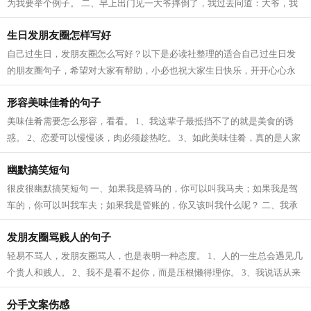
为我要举个例子。 二、早上出门见一大爷摔倒了，我过去问道：大爷，我
一月工资2500块钱，能扶你起来么？大...
生日发朋友圈怎样写好
自己过生日，发朋友圈怎么写好？以下是必读社整理的适合自己过生日发
的朋友圈句子，希望对大家有帮助，小必也祝大家生日快乐，开开心心永
远幸福。 1、祝自己生日快乐！虽然是...
形容美味佳肴的句子
美味佳肴需要怎么形容，看看。 1、我这辈子最抵挡不了的就是美食的诱
惑。 2、恋爱可以慢慢谈，肉必须趁热吃。 3、如此美味佳肴，真的是人家
美味；这应该是我吃过的最好吃的美食...
幽默搞笑短句
很皮很幽默搞笑短句 一、如果我是骑马的，你可以叫我马夫；如果我是驾
车的，你可以叫我车夫；如果我是管账的，你又该叫我什么呢？ 二、我承
认有的时候太放纵自己。吃东西要到...
发朋友圈骂贱人的句子
轻易不骂人，发朋友圈骂人，也是表明一种态度。 1、人的一生总会遇见几
个贵人和贱人。 2、我不是看不起你，而是压根懒得理你。 3、我说话从来
不指名道姓的骂你，你理亏你就对号...
分手文案伤感