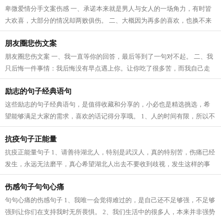
卑微爱情分手文案伤感 一、承诺本来就是男人与女人的一场角力，有时皆
大欢喜，大部分的情况却两败俱伤。 二、大概因为再多的喜欢，也换不来
未来。分开以后，未来有一万种可能...
朋友圈悲伤文案
朋友圈悲伤文案 一、我一直等你的回答，最后等到了一句对不起。 二、我
只后悔一件事情：我后悔没有早点遇上你。让你吃了很多苦，而我自己走
了许多冤枉路。 三、你被我烙印在心...
励志的句子经典语句
这些励志的句子经典语句，是值得收藏和分享的，小必也是精选挑选，希
望能够满足大家的需求，喜欢的话记得分享哦。 1、人的时间有限，所以不
要为别人而活，勇敢地去追求自己的...
抗疫句子正能量
抗疫正能量句子 1、请善待湖北人，特别是武汉人，真的特别苦，伤痛已经
发生，永远无法磨平，真心希望湖北人出去不要收到歧视，发生这样的事
不是湖北人所愿意的，最难的也是他...
伤感句子句句心痛
句句心痛的伤感句子 1、我唯一会觉得难过的，是自己还不足够强，不足够
强到让你们在支持我时无所畏惧。 2、我们生活中的很多人，本来并非强势