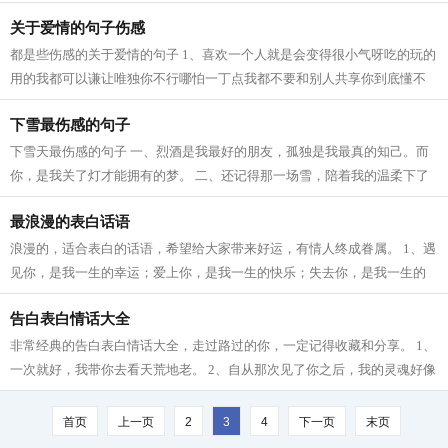
之人，是你的软弱激发了他的强势；...
关于爱情的句子伤感
都是些伤感的关于爱情的句子 1、喜欢一个人就是会变得很小气呀吃的玩的
用的我都可以谦让唯独你不行哪怕一丁点我都不要和别人共享你到底懂不
懂啊。 2、熟悉了自然没什么大不了。...
下雪最伤感的句子
下雪天最伤感的句子 一、烈酒是我最好的朋友，孤独是我最真的知己。而
你，是我关了灯才能拥有的梦。 二、还记得那一场雪，陪着我的温柔下了
一夜，盼不到花开的季节，把所有热...
最浪漫的表白话语
浪漫的，适合表白的话语，希望给大家带来好运，有情人终成眷属。 1、遇
见你，是我一生的幸运；爱上你，是我一生的快乐；失去你，是我一生的
遗憾；没有你，无法感受心灵的震撼...
告白表白情话大全
非常经典的告白表白情话大全，走过路过的你，一定记得收藏和分享。 1、
一次就好，我带你去看天荒地老。 2、自从那次见了你之后，我的灵魂好像
被你摄去了一般，你的影子，占据了...
首页
上一页
2
3
4
下一页
末页