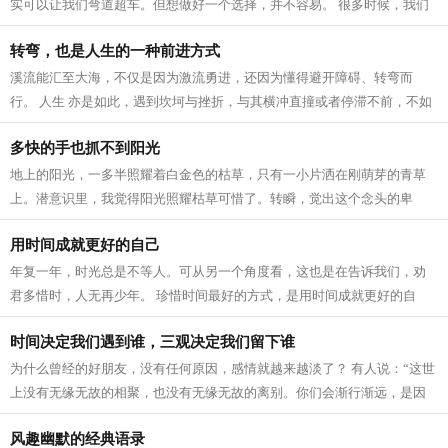
实可以让我们弯道超车。但想做好一个选择，并不容易。 很多时候，我们
看不准前方的路，到底什么才是好...
转弯，也是人生的一种前进方式
溪流能汇至大海，不仅是因为激流勇进，还因为懂得避开障碍、转弯而
行。 人生 亦是如此，遇到坎坷与挫折，与其横冲直撞或者停滞不前，不如
绕一绕、转个弯。在人生道路上，我们...
多快的手也抓不到阳光
地上的阳光，一多半照耀着白金色的枯草，只有一小片洒在刚萌芽的青草
上。潜意识里，我觉得阳光照耀枯草可惜了。转瞬，觉出这个念头的卑
劣。 这不是阳光的想法，而是我的私念。...
用时间成就更好的自己
年复一年，时光总是不等人。可从另一个角度看，这也是在告诉我们，劝
君多惜时，人无再少年。 珍惜时间最好的方式，是用时间成就更好的自
己。 做好这几件事，才能不负岁月，不...
时间决定我们遇到谁，三观决定我们留下谁
为什么曾经的好朋友，没有任何原因，感情就越来越淡了？ 有人说：“这世
上没有无缘无故的相聚，也没有无缘无故的离别。你们会渐行渐远，是因
为你们都活成了彼此不理解的样子。...
风趣幽默的经典语录