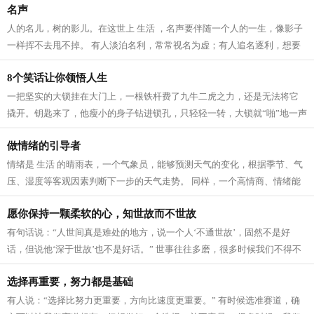
名声
人的名儿，树的影儿。在这世上 生活 ，名声要伴随一个人的一生，像影子
一样挥不去甩不掉。 有人淡泊名利，常常视名为虚；有人追名逐利，想要
盛名于世。殊不知，这盛名虚名之间...
8个笑话让你领悟人生
一把坚实的大锁挂在大门上，一根铁杆费了九牛二虎之力，还是无法将它
撬开。钥匙来了，他瘦小的身子钻进锁孔，只轻轻一转，大锁就“啪”地一声
打开了。 ■每个人的心，都像上了...
做情绪的引导者
情绪是 生活 的晴雨表，一个气象员，能够预测天气的变化，根据季节、气
压、湿度等客观因素判断下一步的天气走势。 同样，一个高情商、情绪能
力强的人，就是自己内心的天气预报...
愿你保持一颗柔软的心，知世故而不世故
有句话说：“人世间真是难处的地方，说一个人‘不通世故’，固然不是好
话，但说他‘深于世故’也不是好话。” 世事往往多磨，很多时候我们不得不
跟人、跟事打交道。如何摸索出...
选择再重要，努力都是基础
有人说：“选择比努力更重要，方向比速度更重要。” 有时候选准赛道，确