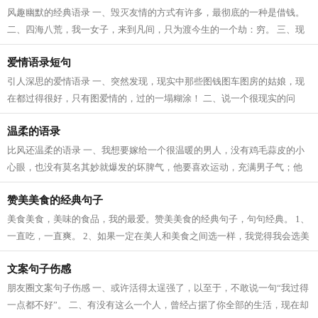
风趣幽默的经典语录 一、毁灭友情的方式有许多，最彻底的一种是借钱。
二、四海八荒，我一女子，来到凡间，只为渡今生的一个劫：穷。 三、现
在父母从小就让孩子参加各种兴趣班...
爱情语录短句
引人深思的爱情语录 一、突然发现，现实中那些图钱图车图房的姑娘，现
在都过得很好，只有图爱情的，过的一塌糊涂！ 二、说一个很现实的问
题，钱虽然买不到爱情，但是你月入3...
温柔的语录
比风还温柔的语录 一、我想要嫁给一个很温暖的男人，没有鸡毛蒜皮的小
心眼，也没有莫名其妙就爆发的坏脾气，他要喜欢运动，充满男子气；他
要喜欢唱歌，就算走调的让我哭笑不得...
赞美美食的经典句子
美食美食，美味的食品，我的最爱。赞美美食的经典句子，句句经典。 1、
一直吃，一直爽。 2、如果一定在美人和美食之间选一样，我觉得我会选美
食。 3、吃食是一种幸福，品味是一...
文案句子伤感
朋友圈文案句子伤感 一、或许活得太逞强了，以至于，不敢说一句“我过得
一点都不好”。 二、有没有这么一个人，曾经占据了你全部的生活，现在却