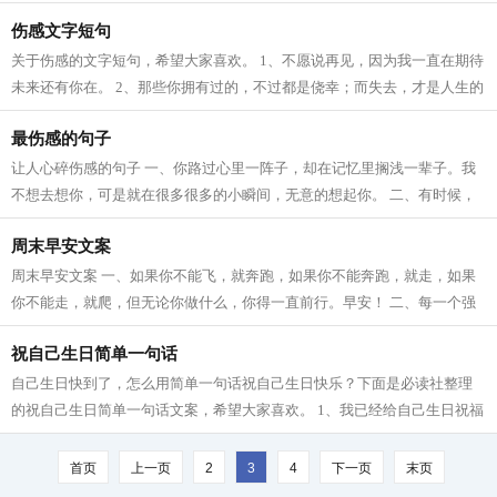
连声问候都会觉得尴尬。 三、生...
伤感文字短句
关于伤感的文字短句，希望大家喜欢。 1、不愿说再见，因为我一直在期待
未来还有你在。 2、那些你拥有过的，不过都是侥幸；而失去，才是人生的
常态。 3、本想把日子过成诗，时而...
最伤感的句子
让人心碎伤感的句子 一、你路过心里一阵子，却在记忆里搁浅一辈子。我
不想去想你，可是就在很多很多的小瞬间，无意的想起你。 二、有时候，
我们就像鱼缸里的鱼，想说的很多，...
周末早安文案
周末早安文案 一、如果你不能飞，就奔跑，如果你不能奔跑，就走，如果
你不能走，就爬，但无论你做什么，你得一直前行。早安！ 二、每一个强
大的人，都咬着牙度过一段没人帮忙...
祝自己生日简单一句话
自己生日快到了，怎么用简单一句话祝自己生日快乐？下面是必读社整理
的祝自己生日简单一句话文案，希望大家喜欢。 1、我已经给自己生日祝福
了，我还会给自己买生日蛋糕，不用...
首页
上一页
2
3
4
下一页
末页