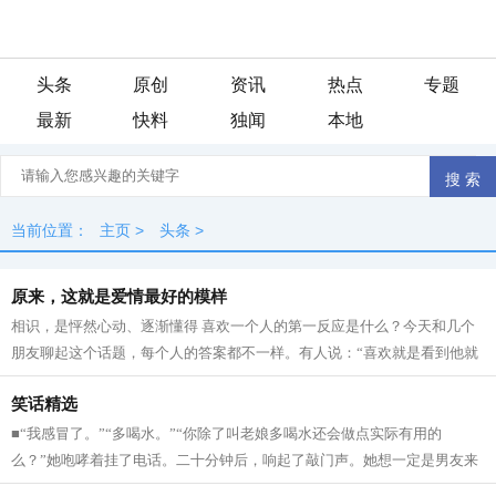
头条
原创
资讯
热点
专题
最新
快料
独闻
本地
当前位置：
主页
>
头条
>
原来，这就是爱情最好的模样
相识，是怦然心动、逐渐懂得 喜欢一个人的第一反应是什么？今天和几个
朋友聊起这个话题，每个人的答案都不一样。有人说：“喜欢就是看到他就
满眼冒星星，觉得他哪哪都好。”还...
笑话精选
■“我感冒了。”“多喝水。”“你除了叫老娘多喝水还会做点实际有用的
么？”她咆哮着挂了电话。二十分钟后，响起了敲门声。她想一定是男友来
了，男人这玩意儿，不给点儿厉害...