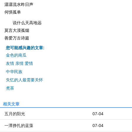
潺潺流水昨日声
何惧孤单
说什么天高地远
莫言大漠孤烟
善爱万古诗篇
您可能感兴趣的文章:
金色的南瓜
友情 亲情 爱情
中华民族
失忆的人最需要关怀
煮茶
相关文章
五月的阳光
07-04
一潭挣扎的蓝藻
07-04